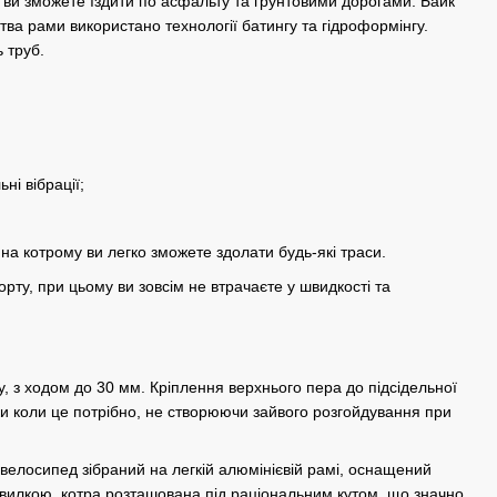
 ви зможете їздити по асфальту та грунтовими дорогами. Байк
тва рами використано технології батингу та гідроформінгу.
 труб.
ні вібрації;
а котрому ви легко зможете здолати будь-які траси.
рту, при цьому ви зовсім не втрачаєте у швидкості та
, з ходом до 30 мм. Кріплення верхнього пера до підсідельної
ьки коли це потрібно, не створюючи зайвого розгойдування при
. велосипед зібраний на легкій алюмінієвій рамі, оснащений
вилкою, котра розташована під раціональним кутом, що значно