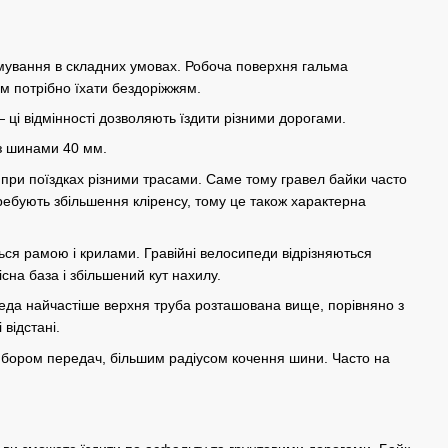
льмування в складних умовах. Робоча поверхня гальма
ам потрібно їхати бездоріжжям.
ці відмінності дозволяють їздити різними дорогами.
 з шинами 40 мм.
ри поїздках різними трасами. Саме тому гравел байки часто
бують збільшення кліренсу, тому це також характерна
ся рамою і крилами. Гравійні велосипеди відрізняються
на база і збільшений кут нахилу.
ипеда найчастіше верхня труба розташована вище, порівняно з
відстані.
вибором передач, більшим радіусом кочення шини. Часто на