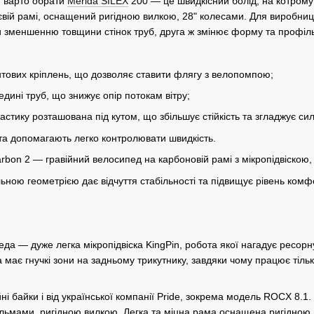
, варто обрати
Merida SILEX
200 — це швидкісний болід, на котрому
ієвій рамі, оснащений ригідною вилкою, 28" колесами. Для виробниц
 зменшенню товщини стінок труб, друга ж змінює форму та профіль
интових кріплень, що дозволяє ставити флягу з велопомпою;
едині труб, що знижує опір потокам вітру;
астику розташована під кутом, що збільшує стійкість та згладжує силь
 та допомагають легко контролювати швидкість.
n 2 — гравійний велосипед на карбоновій рамі з мікропідвіскою, н
ною геометрією дає відчуття стабільності та підвищує рівень комфо
да — дуже легка мікропідвіска KingPin, робота якої нагадує ресорну
а має гнучкі зони на задньому трикутнику, завдяки чому працює тіл
ні байки і від української компанії Pride, зокрема модель ROCX 8.1
льмами, ригідною вилкою. Легка та міцна рама оснащена ригідною 