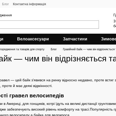
Блог
Контактна інформація
ядження
Г
1
б
ди
Велоаксесуари
Запчастини
Зимов
порядження та товарів для спорту
Блог
Гравійний байк — чим він відрізняється
айк — чим він відрізняється т
равел — цей байк з'явився на ринку відносно недавно, проте встиг з
 проте й має деякі відмінності.
ості гравел велосипедів
ли в Америці, для гонщиків, котрі їдуть на великі дистанції грунтов
же забезпечують високий рівень комфорту на трасі.Популярність г
чного велосипеду а байка для велокроса.