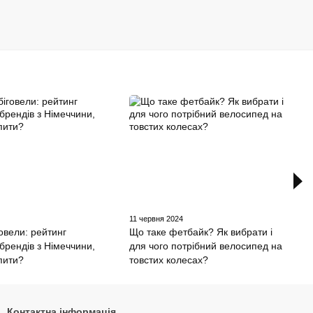
4
11 червня 2024
говели: рейтинг
Що таке фетбайк? Як вибрати і
брендів з Німеччини,
для чого потрібний велосипед на
упити?
товстих колесах?
Контактна інформація