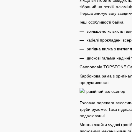
Якщо ви любите швидкість
зібраний на легкій алюмін
Перша знижує вагу завдяки
Інші особливості байка:
збільшено кількість гв
кабелі прокладені всер
ригідна вилка з вуглепл
дискові гальма надійні
Cannondale TOPSTONE Carbo
Карбонова рама з оригіналь
продуктивності.
Головна перевага велосипе
труби рухоме. Така підвіск
педалюванні.
Можна знайти чудові гравій
дисковими механічними га