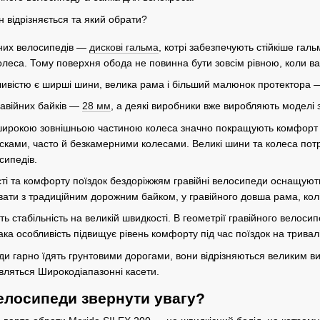
йних велосипедів —
дискові гальма
, котрі забезпечують стійкіше га
колеса. Тому поверхня обода не повинна бути зовсім рівною, коли в
вістю є ширші шини, велика рама і більший малюнок протектора — 
равійних байків —
28 мм
, а деякі виробники вже виробляють моделі
 широкою зовнішньою частиною колеса значно покращують комфорт п
ами, часто й безкамерними колесами. Великі шини та колеса потре
сипедів.
і та комфорту поїздок бездоріжжям гравійні велосипеди оснащують
ати з традиційним дорожним байком, у гравійного довша рама, коліс
ть стабільність на великій швидкості. В геометрії гравійного велос
а особливість підвищує рівень комфорту під час поїздок на тривалі 
еди гарно їдять грунтовими дорогами, вони відрізняються великим 
вляться Широкодіапазонні касети.
велосипеди звернути увагу?