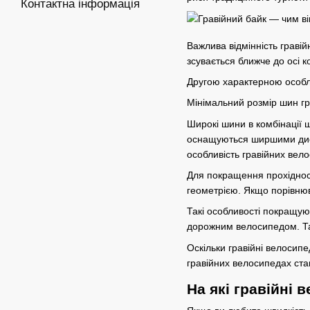
Контактна інформація
Важлива відмінність граві
зсувається ближче до осі 
Другою характерною особли
Мінімальний розмір шин г
Широкі шини в комбінації
оснащуються ширшими диск
особливість гравійних вело
Для покращення прохідност
геометрією. Якщо порівнюв
Такі особливості покращую
дорожним велосипедом. Так
Оскільки гравійні велосип
гравійних велосипедах ста
На які гравійні 