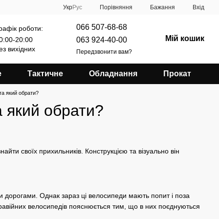
Порівняння
Укр
Рус
Бажання
Вхід
066 507-68-68
рафік роботи:
Мій кошик
063 924-40-00
0:00-20:00
ез вихідних
Передзвонити вам?
е
Тактичне
Обладнання
Прокат
 та який обрати?
а який обрати?
найти своїх прихильників. Конструкцією та візуально він
ими дорогами. Однак зараз ці велосипеди мають попит і поза
равійних велосипедів пояснюється тим, що в них поєднуються