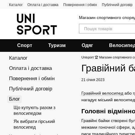
Перейти до основного контенту
Каталог
Оплата і доставка
Повернення і обмін
Публічний договір
Магазин спортивного спор
Спорт
Туризм
Одяг
Велосипе
Каталог
Unisport 🏆 Магазин спортивного с
Гравійний б
Оплата і доставка
Повернення і обмін
21 січня 2023
Публічний договір
Гравійний велосипед
або г
Блог
нагадує міський велосипед,
Що купують разом з
Головні відмінн
велосипедом
Гравійні байки створені бу
Як вибрати гірський
велосипед
межами гоночної сфери, ад
риси традиційного туристи