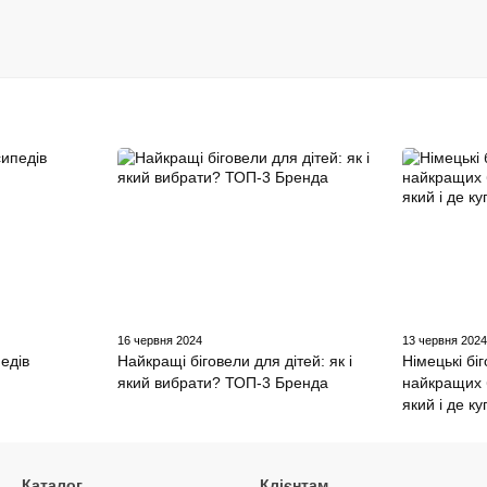
16 червня 2024
13 червня 202
едів
Найкращі біговели для дітей: як і
Німецькі бі
який вибрати? ТОП-3 Бренда
найкращих 
який і де к
Каталог
Клієнтам