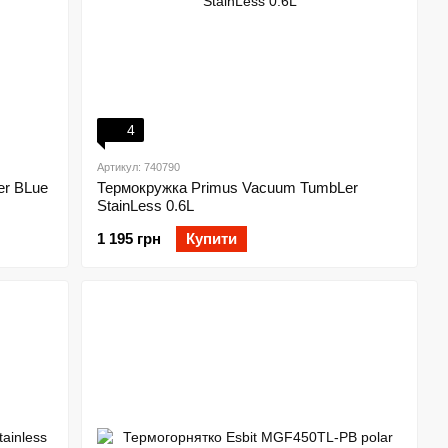
4
Артикул: 740790
er BLue
Термокружка Primus Vacuum TumbLer
StainLess 0.6L
1 195 грн
Купити