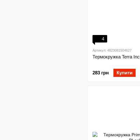
4
Артикул: 4823081504627
Термокружка Terra Inc
283 грн
Купити