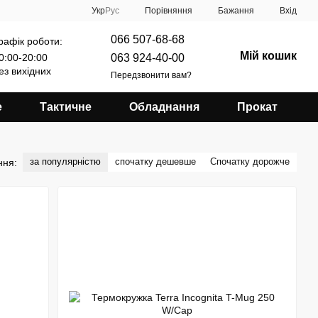
Порівняння
Укр
Рус
Бажання
Вхід
066 507-68-68
рафік роботи:
Мій кошик
063 924-40-00
0:00-20:00
ез вихідних
Передзвонити вам?
е
Тактичне
Обладнання
Прокат
за популярністю
спочатку дешевше
Спочатку дорожче
ння: