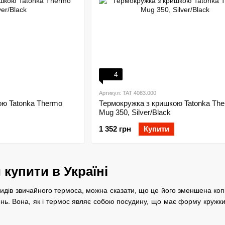
4
Артикул: TAT 4083.000
ою Tatonka Thermo
Термокружка з кришкою Tatonka Th
Mug 350, Silver/Black
1 352 грн
Купити
купити в Україні
видів звичайного термоса, можна сказати, що це його зменшена коп
нь. Вона, як і термос являє собою посудину, що має форму кружки