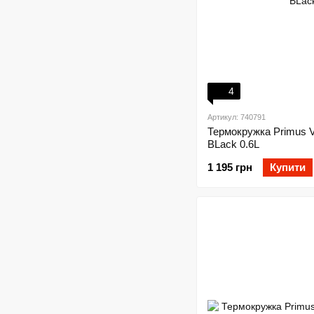
4
Артикул: 740791
Термокружка Primus 
BLack 0.6L
1 195 грн
Купити