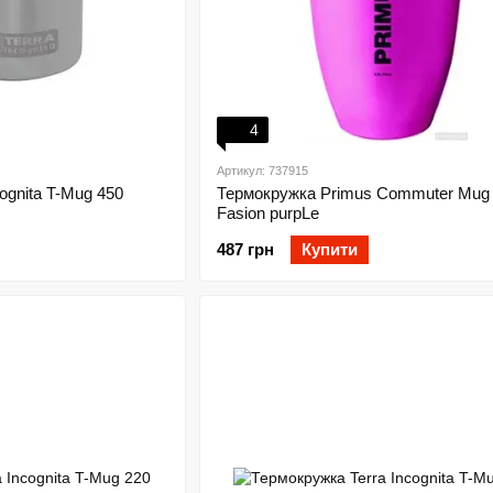
4
Артикул: 737915
ognita T-Mug 450
Термокружка Primus Commuter Mug 
Fasion purpLe
487 грн
Купити