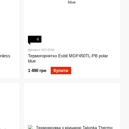
4
Артикул: 017.0159
nless
Термогорнятко Esbit MGF450TL-PB polar
blue
1 490 грн
Купити