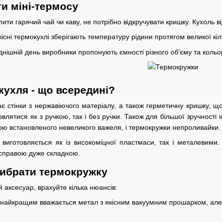
ги міні-термосу
ити гарячий чай чи каву, не потрібно відкручувати кришку. Кухоль 
сні термокухлі зберігають температуру рідини протягом великої кіль
днішній день виробники пропонують ємності різного об'єму та кольо
кухля - що всередині?
є стінки з нержавіючого матеріалу, а також герметичну кришку, що
овлятися як з ручкою, так і без ручки. Також для більшої зручності
ою встановленого невеликого важеля, і термокружки непроливайки.
 виготовляється як із високоміцної пластмаси, так і металевими
 справою дуже складною.
вибрати термокружку
 аксесуар, врахуйте кілька нюансів:
найкращим вважається метал з якісним вакуумним прошарком, але 