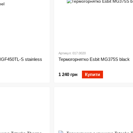
Артикул: 017.0020
MGF450TL-S stainless
Термогорнятко Esbit MG375S black
1 240 грн
Купити