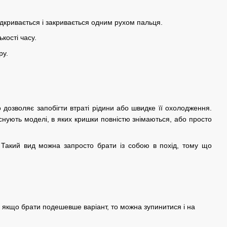
відкривається і закривається одним рухом пальця.
кості часу.
ру.
 дозволяє запобігти втраті рідини або швидке її охолодження.
 існують моделі, в яких кришки повністю знімаються, або просто
. Такий вид можна запросто брати із собою в похід, тому що
якщо брати подешевше варіант, то можна зупинитися і на