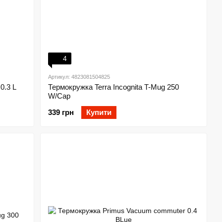
4
Артикул: 4823081504825
0.3 L
Термокружка Terra Incognita T-Mug 250
W/Cap
339 грн
Купити