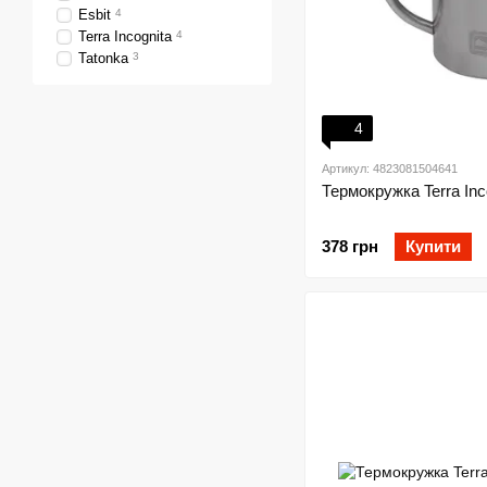
Esbit
4
Terra Incognita
4
Tatonka
3
4
Артикул: 4823081504641
Термокружка Terra Inc
378 грн
Купити