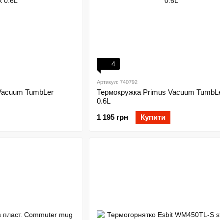
4
Артикул: 740792
Vacuum TumbLer
Термокружка Primus Vacuum TumbL
0.6L
1 195 грн
Купити