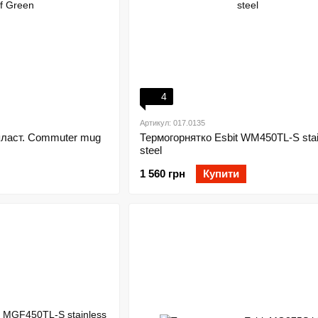
4
Артикул: 017.0135
пласт. Commuter mug
Термогорнятко Esbit WM450TL-S stai
steel
1 560 грн
Купити