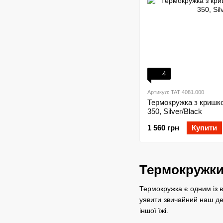
4
Артикул: TAT 4081.000
Термокружка з кришк
350, Silver/Black
1 560 грн
Купити
Термокружки 
Термокружка є одним із 
уявити звичайний наш де
іншої їжі.