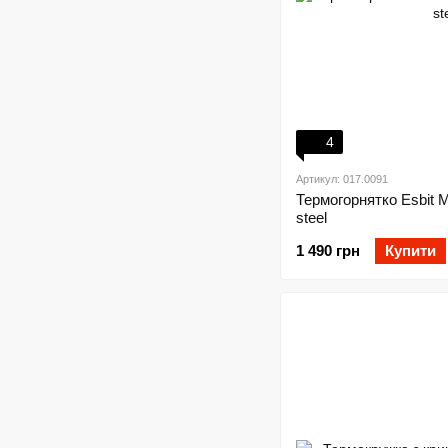
4
Артикул: 017.0091
Термогорнятко Esbit 
steel
1 490 грн
Купити