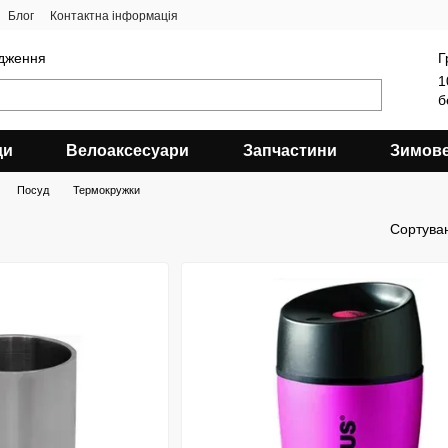
Блог
Контактна інформація
ядження
Г
1
б
ди
Велоаксесуари
Запчастини
Зимов
Посуд
Термокружки
Сортува