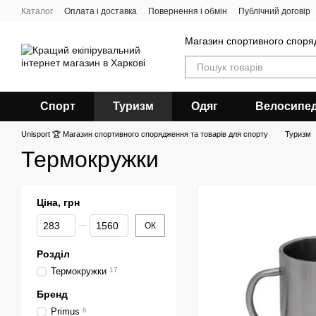
Перейти до основного контенту
Каталог
Оплата і доставка
Повернення і обмін
Публічний договір
Магазин спортивного спор
Спорт
Туризм
Одяг
Велосипе
Unisport 🏆 Магазин спортивного спорядження та товарів для спорту
Туризм
Термокружки
Ціна, грн
Від Ціна, грн
До Ціна, грн
ОК
Розділ
Термокружки
17
Бренд
Primus
6