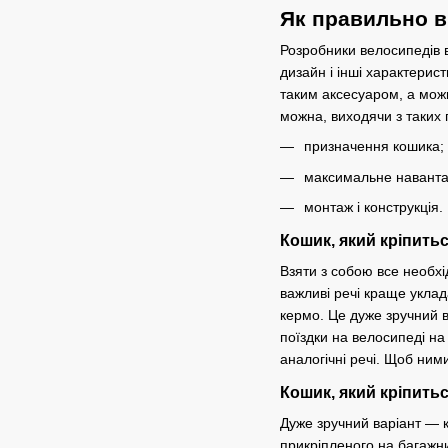
Як правильно в
Розробники велосипедів в
дизайн і інші характерис
таким аксесуаром, а можн
можна, виходячи з таких 
призначення кошика;
максимальне навант
монтаж і конструкція.
Кошик, який кріпить
Взяти з собою все необхі
важливі речі краще укла
кермо. Це дуже зручний в
поїздки на велосипеді на
аналогічні речі. Щоб ним
Кошик, який кріпитьс
Дуже зручний варіант — к
прикріпленого на багажни