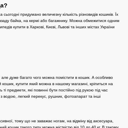
да?
на сьогодні придумано величезну кількість різновидів кошиків. Їх
бо ззаду байка, на кермі або багажнику. Можна обмежитися одним
едів купити в Харкові, Києві, Львові та інших містах України
, але дуже багато чого можна помістити в кошик. А особливо
 кошик, купити який можна в нашому магазині, кріпиться на
ті предмети, які повинні бути постійно під рукою під час
 з водою, легкий перекус, рушник, фотоапарат та інші
ивної, тому що не заважає ногам, на відміну від аксесуара,
й кошик такого типу можна місткістю від 10 до 40 кг. В такому