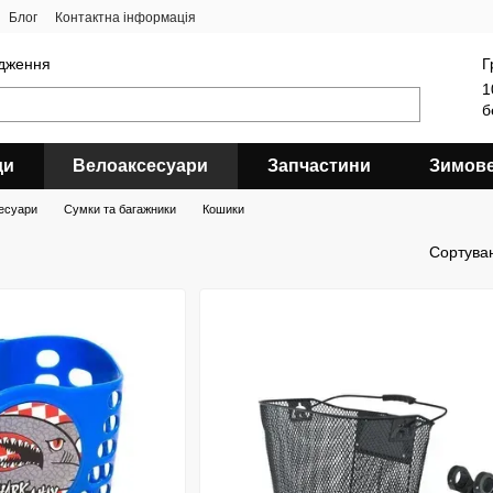
Блог
Контактна інформація
ядження
Г
1
б
ди
Велоаксесуари
Запчастини
Зимов
есуари
Сумки та багажники
Кошики
Сортува