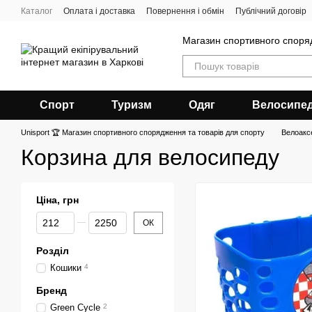
Перейти до основного контенту
Каталог
Оплата і доставка
Повернення і обмін
Публічний договір
Магазин спортивного спор
Спорт
Туризм
Одяг
Велосипе
Unisport 🏆 Магазин спортивного спорядження та товарів для спорту
Велоакс
Корзина для велосипеду
Ціна, грн
Від Ціна, грн
До Ціна, грн
ОК
Розділ
Кошики
4
Бренд
Green Сycle
2