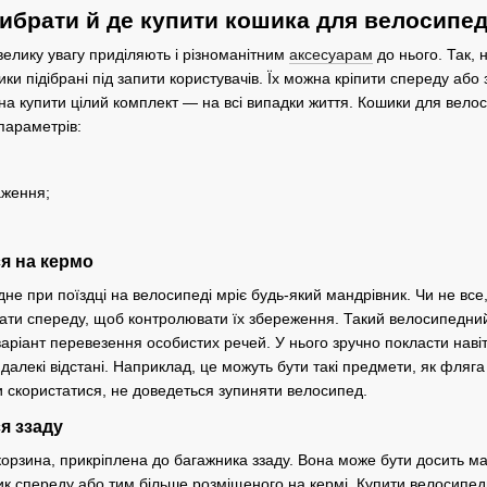
ибрати й де купити кошика для велосипе
елику увагу приділяють і різноманітним
аксесуарам
до нього. Так, 
тики підібрані під запити користувачів. Їх можна кріпити спереду а
а купити цілий комплект — на всі випадки життя. Кошики для велосип
параметрів:
аження;
ся на кермо
дне при поїздці на велосипеді мріє будь-який мандрівник. Чи не все
дати спереду, щоб контролювати їх збереження. Такий велосипедний
аріант перевезення особистих речей. У нього зручно покласти навіть 
 далекі відстані. Наприклад, це можуть бути такі предмети, як фляга
и скористатися, не доведеться зупиняти велосипед.
я ззаду
орзина, прикріплена до багажника ззаду. Вона може бути досить мас
к спереду або тим більше розміщеного на кермі. Купити велосипедни