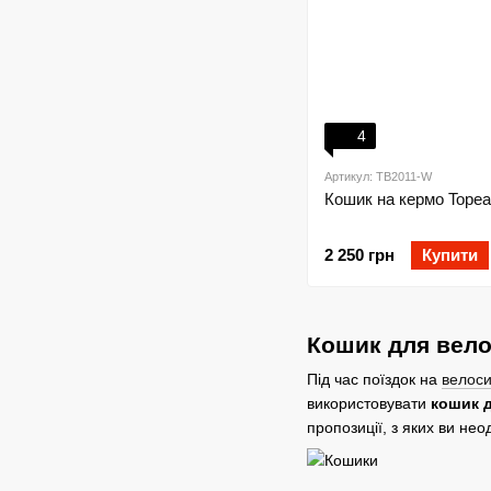
4
Артикул: TB2011-W
Кошик на кермо Topea
2 250 грн
Купити
Кошик для вело
Під час поїздок на
велоси
використовувати
кошик д
пропозиції, з яких ви не