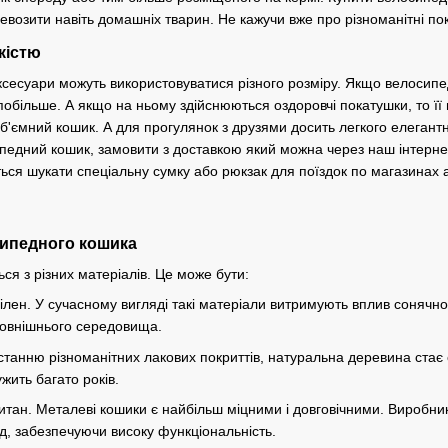
возити навіть домашніх тварин. Не кажучи вже про різноманітні по
кістю
аксесуари можуть використовуватися різного розміру. Якщо велосипе
побільше. А якщо на ньому здійснюються оздоровчі покатушки, то її
об'ємний кошик. А для прогулянок з друзями досить легкого елегант
ипедний кошик, замовити з доставкою який можна через наш інтерне
ься шукати спеціальну сумку або рюкзак для поїздок по магазинах 
сипедного кошика
ся з різних матеріалів. Це може бути:
ілен. У сучасному вигляді такі матеріали витримують вплив сонячно
зовнішнього середовища.
станню різноманітних лакових покриттів, натуральна деревина стає
жить багато років.
титан. Металеві кошики є найбільш міцними і довговічними. Виробни
, забезпечуючи високу функціональність.