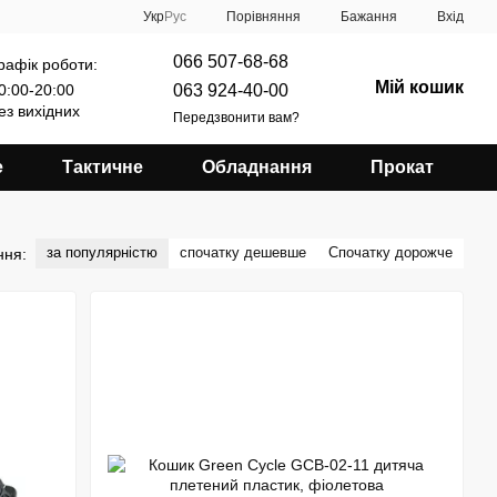
Порівняння
Укр
Рус
Бажання
Вхід
066 507-68-68
рафік роботи:
Мій кошик
063 924-40-00
0:00-20:00
ез вихідних
Передзвонити вам?
е
Тактичне
Обладнання
Прокат
за популярністю
спочатку дешевше
Спочатку дорожче
ння: