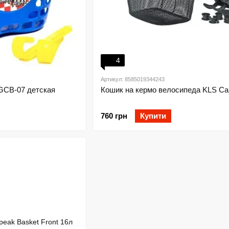
4
Артикул: 8585019344243
 GCB-07 детская
Кошик на кермо велосипеда KLS Ca
760 грн
Купити