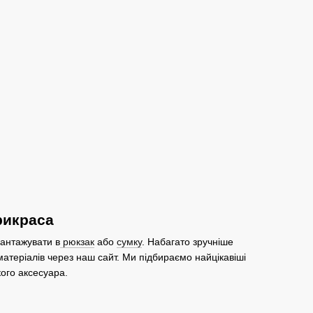
рикраса
вантажувати в
рюкзак
або
сумку
. Набагато зручніше
 матеріалів через наш сайт. Ми підбираємо найцікавіші
кого аксесуара.