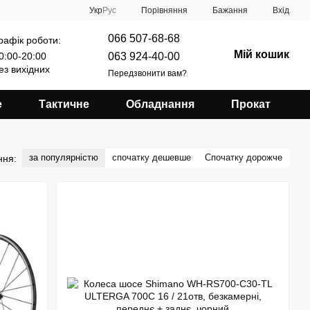
Порівняння
Укр
Рус
Бажання
Вхід
066 507-68-68
рафік роботи:
Мій кошик
063 924-40-00
0:00-20:00
ез вихідних
Передзвонити вам?
е
Тактичне
Обладнання
Прокат
за популярністю
спочатку дешевше
Спочатку дорожче
ння: