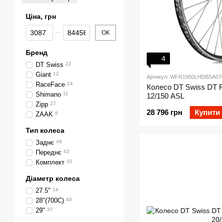
Ціна, грн
Від Ціна, грн
До Ціна, грн
ОК
Бренд
4
DT Swiss
22
Giant
12
Артикул: WFR1950LHDBSA07
RaceFace
24
Колесо DT Swiss DT F
Shimano
11
12/150 ASL
Zipp
27
28 796 грн
Купити
ZAAK
6
Тип колеса
Заднє
49
Переднє
43
Комплект
10
Діаметр колеса
27.5"
14
28"(700C)
49
29"
37