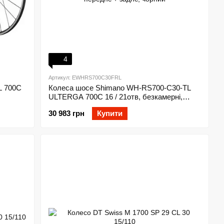
4
Артикул: EWHRS700C30FRL
L 700C
Колеса шосе Shimano WH-RS700-C30-TL
ULTERGA 700С 16 / 21отв, безкамерні,
переднє + заднє, чорний
30 983 грн
Купити