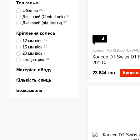
Тип гальм
Обідний
24
Дисковий (CenterLock)
36
Дисковий (під болти)
37
Кріплення колеса
4
12 мм вісь
49
15 мм вісь
20
Артикул: WFR1950BHEXSA07
20 мм вісь
2
Колесо DT Swiss DT F
Ексцентрик
10
20/110
Матеріал ободу
23 644 грн
Купити
Кількість спиць
Безкамерне