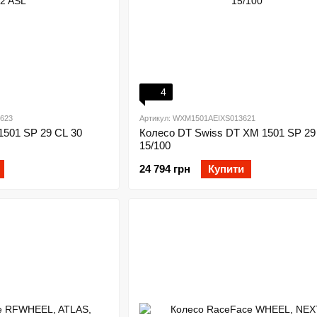
4
623
Артикул: WXM1501AEIXS013621
1501 SP 29 CL 30
Колесо DT Swiss DT XM 1501 SP 29
15/100
24 794 грн
Купити