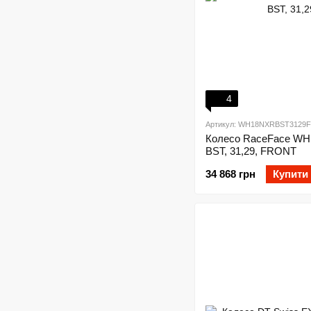
4
Артикул: WH18NXRBST3129F
Колесо RaceFace WHE
BST, 31,29, FRONT
34 868 грн
Купити