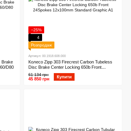
−25%
4
Розпродаж
Артикул: 00.1918.608.000
 Brake
Колесо Zipp 303 Firecrest Carbon Tubeless
D60/D80
Disc Brake Center Locking 650b Front
24Spokes 12x100mm Standard Graphic A1
61 134 грн
Купити
45 850 грн