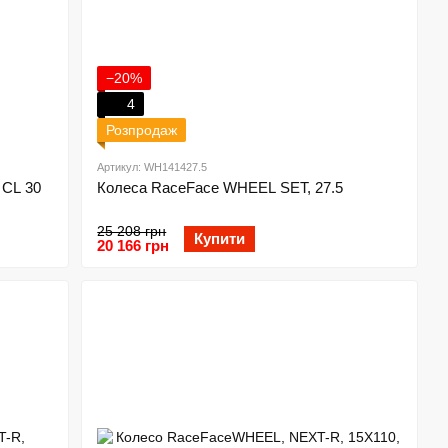
−20%
4
Розпродаж
Артикул: WH141427.5
 CL 30
Колеса RaceFace WHEEL SET, 27.5
25 208 грн
Купити
20 166 грн