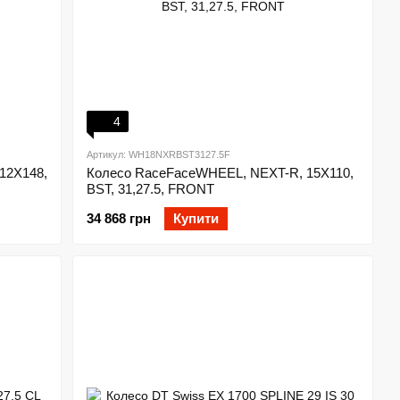
4
Артикул: WH18NXRBST3127.5F
12X148,
Колесо RaceFaceWHEEL, NEXT-R, 15X110,
BST, 31,27.5, FRONT
34 868 грн
Купити