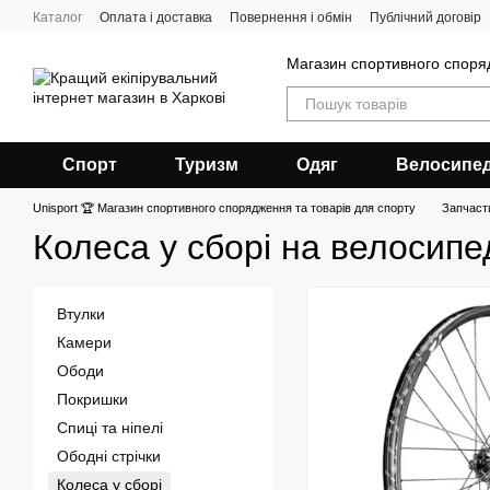
Перейти до основного контенту
Каталог
Оплата і доставка
Повернення і обмін
Публічний договір
Магазин спортивного спор
Спорт
Туризм
Одяг
Велосипе
Unisport 🏆 Магазин спортивного спорядження та товарів для спорту
Запчаст
Колеса у сборі на велосипе
Втулки
Камери
Ободи
Покришки
Спиці та ніпелі
Ободні стрічки
Колеса у сборі