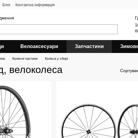
Блог
Контактна інформація
ядження
Г
1
б
ди
Велоаксесуари
Запчастини
Зимов
ини
Колесні частини
Колеса у сборі
д, велоколеса
Сортува