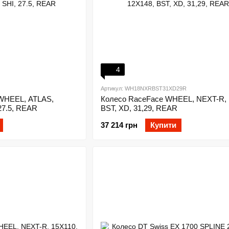
4
Артикул: WH18NXRBST31XD29R
WHEEL, ATLAS,
Колесо RaceFace WHEEL, NEXT-R, 
 27.5, REAR
BST, XD, 31,29, REAR
37 214 грн
Купити