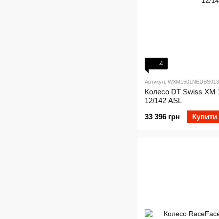
4
Артикул: WXM1501NEDBS013
Колесо DT Swiss XM 
12/142 ASL
33 396 грн
Купити