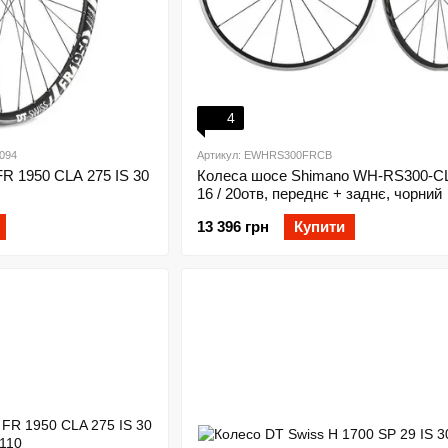
4
094
Артикул: EWHRS300FRCB
R 1950 CLA 275 IS 30
Колеса шосе Shimano WH-RS300-C
16 / 20отв, переднє + заднє, чорний
13 396 грн
Купити