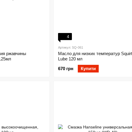
4
Артикул: SQ-061
ния ржавчины
Масло для низких температур Squirt
 125мл
Lube 120 мл
670 грн
Купити