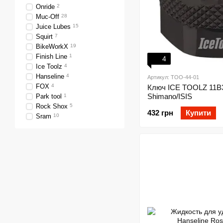
Onride
2
Muc-Off
28
Juice Lubes
15
Squirt
7
BikeWorkX
19
Finish Line
1
4
Ice Toolz
4
Hanseline
4
Артикул: TOO-44-01
FOX
4
Ключ ICE TOOLZ 11B3
Shimano/ISIS
Park tool
1
Rock Shox
5
432 грн
Купити
Sram
10