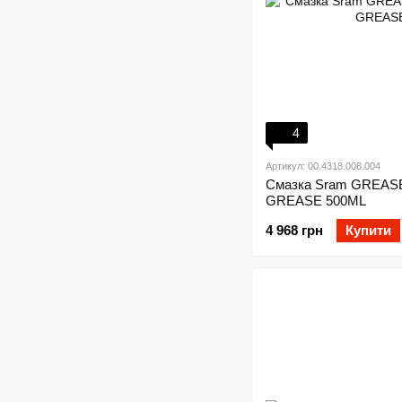
4
Артикул: 00.4318.008.004
Смазка Sram GREAS
GREASE 500ML
4 968 грн
Купити