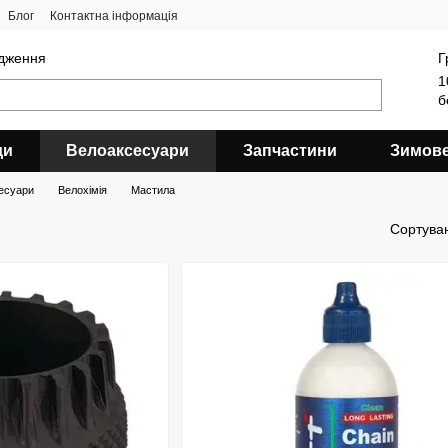
Блог
Контактна інформація
ядження
Г
1
б
ди
Велоаксесуари
Запчастини
Зимов
есуари
Велохімія
Мастила
Сортува