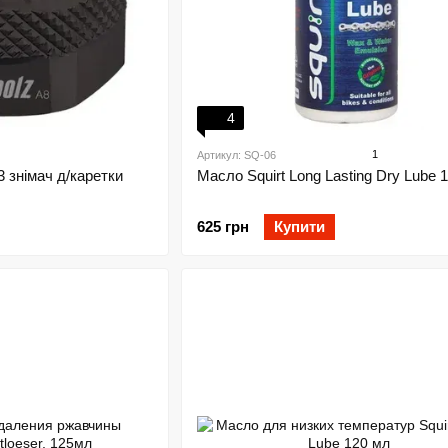
4
1
Артикул: SQ-06
 знімач д/каретки
Масло Squirt Long Lasting Dry Lube 
625 грн
Купити