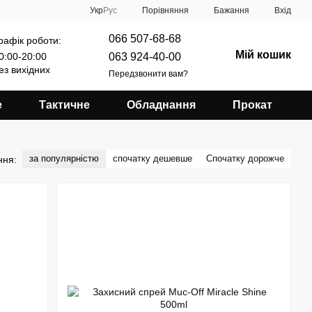
Порівняння
Укр
Рус
Бажання
Вхід
066 507-68-68
рафік роботи:
Мій кошик
063 924-40-00
0:00-20:00
ез вихідних
Передзвонити вам?
е
Тактичне
Обладнання
Прокат
за популярністю
спочатку дешевше
Спочатку дорожче
ння: