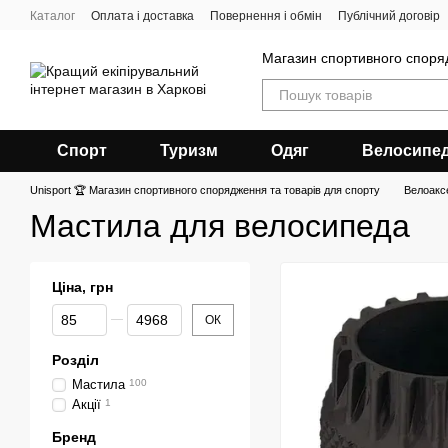
Перейти до основного контенту
Каталог
Оплата і доставка
Повернення і обмін
Публічний договір
Магазин спортивного спор
Спорт
Туризм
Одяг
Велосипе
Unisport 🏆 Магазин спортивного спорядження та товарів для спорту
Велоакс
Мастила для велосипеда
Ціна, грн
Від Ціна, грн
До Ціна, грн
ОК
Розділ
Мастила
100
Акції
1
Бренд