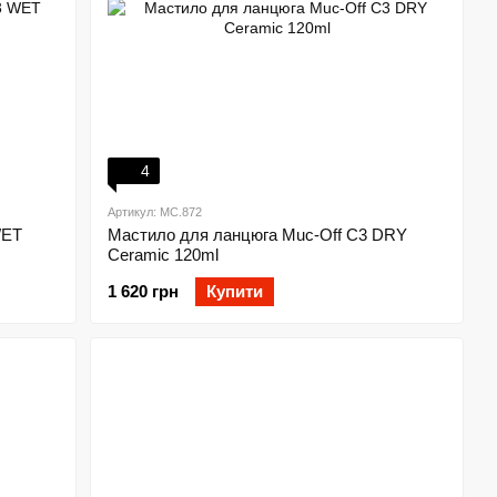
4
Артикул: MC.872
WET
Мастило для ланцюга Muc-Off C3 DRY
Ceramic 120ml
1 620 грн
Купити