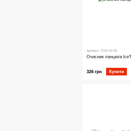
Артикул: TOO-54-56
Очисник ланцюга IceT
326 грн
Купити