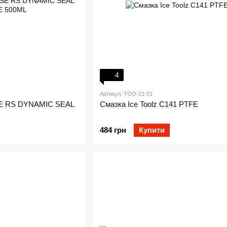
4
Артикул: TOO-21-01
E RS DYNAMIC SEAL
Смазка Ice Toolz C141 PTFE
484 грн
Купити