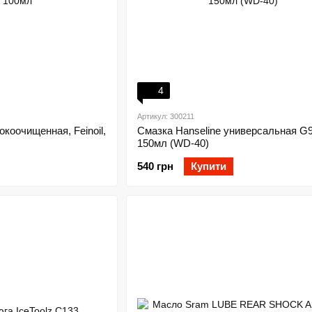
4
Артикул: 300211
коочищенная, Feinoil,
Смазка Hanseline универсальная G9
150мл (WD-40)
540 грн
Купити