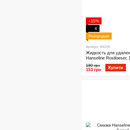
−15%
4
Розпродаж
Артикул: 300209
Жидкость для удале
Hanseline Rostloeser,
180 грн
Купити
153 грн