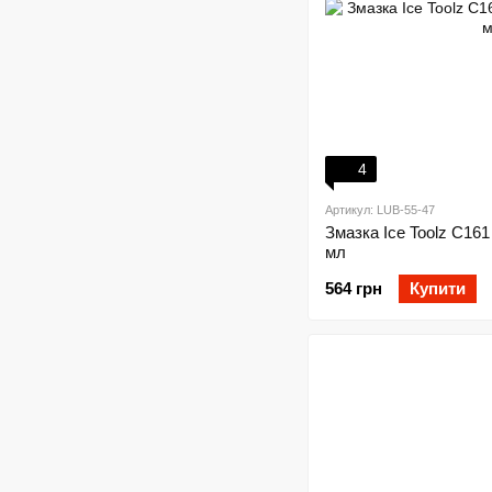
4
Артикул: LUB-55-47
Змазка Ice Toolz C161
мл
564 грн
Купити