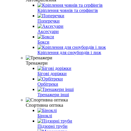
Кріплення човнів та серфінгів
Поперечки
Аксесуари
Бокси
Кріплення для сноубордів і лиж
Тренажери
Бігові доріжки
Орбітреки
Тренажери інші
Спортивна оптика
Біноклі
Підзорні труби