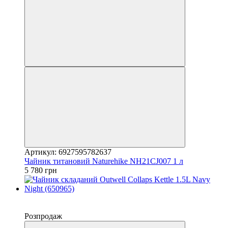
Артикул: 6927595782637
Чайник титановий Naturehike NH21CJ007 1 л
5 780 грн
−10%
4
Розпродаж