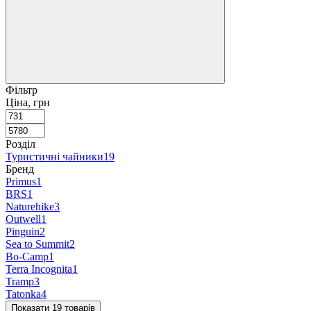
Фільтр
Ціна, грн
Розділ
Туристичні чайники
19
Бренд
Primus
1
BRS
1
Naturehike
3
Outwell
1
Pinguin
2
Sea to Summit
2
Bo-Camp
1
Terra Incognita
1
Tramp
3
Tatonka
4
Показати 19 товарів