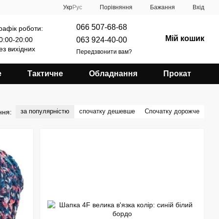
Порівняння
Укр
Рус
Бажання
Вхід
066 507-68-68
рафік роботи:
Мій кошик
063 924-40-00
0:00-20:00
ез вихідних
Передзвонити вам?
е
Тактичне
Обладнання
Прокат
за популярністю
спочатку дешевше
Спочатку дорожче
ння: