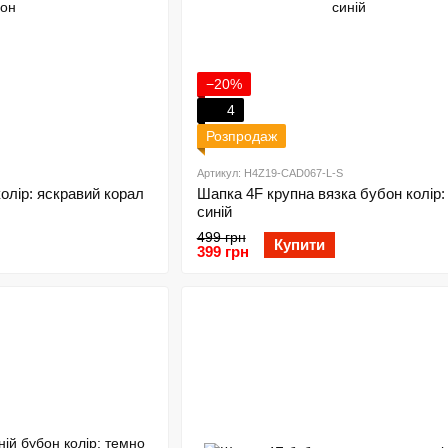
−20%
4
Розпродаж
Артикул: H4Z19-CAD067-L-S
олір: яскравий корал
Шапка 4F крупна вязка бубон колір:
синій
499 грн
Купити
399 грн