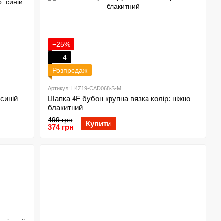
−25%
4
Розпродаж
Артикул: H4Z19-CAD068-S-M
синій
Шапка 4F бубон крупна вязка колір: ніжно
блакитний
499 грн
Купити
374 грн