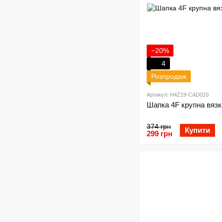
−20%
4
Розпродаж
Артикул: H4Z19-CAD010
Шапка 4F крупна вязк
374 грн
Купити
299 грн