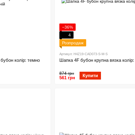
−36%
4
Розпродаж
Артикул: H4Z19-CAD073-S-M-S
 бубон колір: темно
Шапка 4F бубон крупна вязка колір: 
874 грн
Купити
561 грн