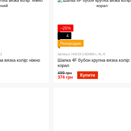
−25%
4
Розпродаж
-Z
Артикул: H4Z19-CAD068-L-XL-K
 вязка колір: ніжно
Шапка 4F бубон крупна вязка колір:
корал
499 грн
Купити
374 грн