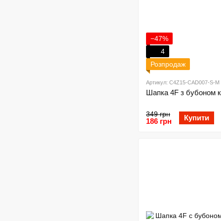
−47%
4
Розпродаж
Артикул: C4Z15-CAD007-S-M
Шапка 4F з бубоном к
349 грн
Купити
186 грн