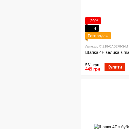
−20%
4
Розпродаж
Артикул: X4Z18-CAD278-S-M
Шапка 4F велика в'язк
561 грн
Купити
449 грн