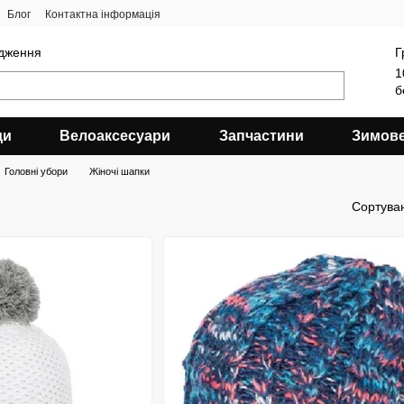
Блог
Контактна інформація
ядження
Г
1
б
ди
Велоаксесуари
Запчастини
Зимов
Головні убори
Жіночі шапки
Сортува