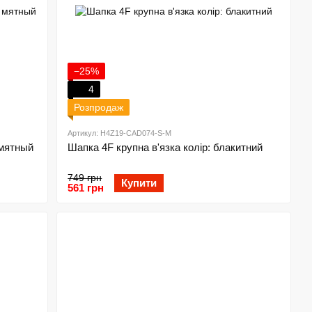
−25%
4
Розпродаж
Артикул: H4Z19-CAD074-S-M
 мятный
Шапка 4F крупна в'язка колір: блакитний
749 грн
Купити
561 грн