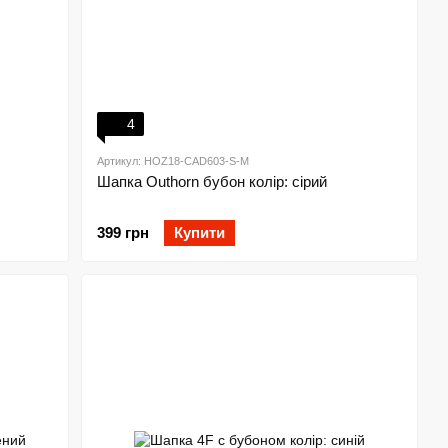
4
Артикул: HOZ18-CAD603-S-M
Шапка Outhorn бубон колір: сірий
399 грн
Купити