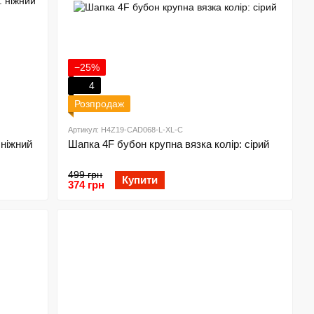
−25%
4
Розпродаж
Артикул: H4Z19-CAD068-L-XL-C
 ніжний
Шапка 4F бубон крупна вязка колір: сірий
499 грн
Купити
374 грн