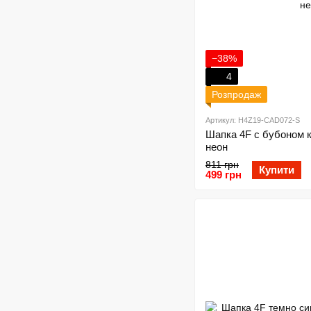
−38%
4
Розпродаж
Артикул: H4Z19-CAD072-S
Шапка 4F с бубоном к
неон
811 грн
Купити
499 грн