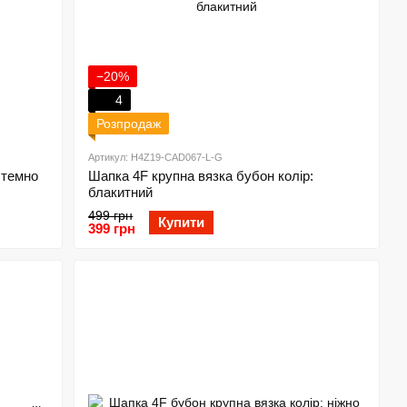
−20%
4
Розпродаж
Артикул: H4Z19-CAD067-L-G
 темно
Шапка 4F крупна вязка бубон колір:
блакитний
499 грн
Купити
399 грн