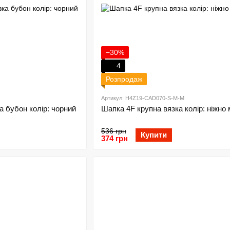
−30%
4
Розпродаж
Артикул: H4Z19-CAD070-S-M-M
а бубон колір: чорний
Шапка 4F крупна вязка колір: ніжно
536 грн
Купити
374 грн