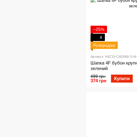
−25%
4
Розпродаж
Артикул: H4Z19-CAD068-S-M
Шапка 4F бубон крупна
зелений
499 грн
Купити
374 грн