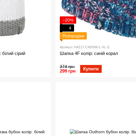
−20%
4
Розпродаж
Артикул: H4Z17-CAD006-L-XL-S
 білий сірий
Шапка 4F колір: синій корал
374 грн
Купити
299 грн