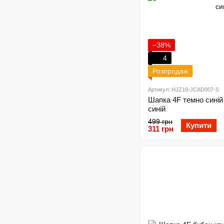
−38%
4
Розпродаж
Артикул: HJZ19-JCAD007-S
Шапка 4F темно синій
синій
499 грн
Купити
311 грн