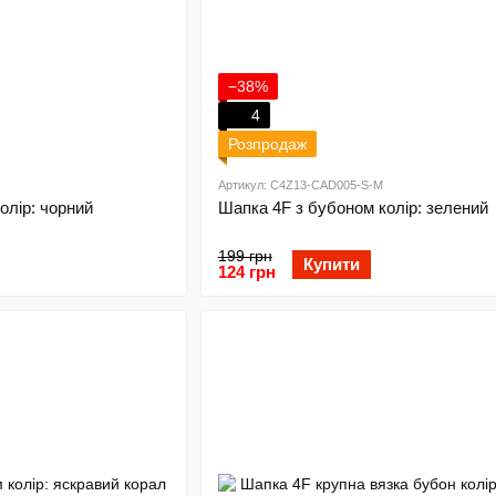
−38%
4
Розпродаж
Артикул: C4Z13-CAD005-S-M
олір: чорний
Шапка 4F з бубоном колір: зелений
199 грн
Купити
124 грн