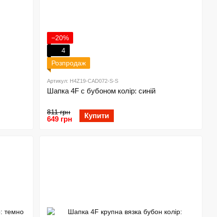
−20%
4
Розпродаж
Артикул: H4Z19-CAD072-S-S
Шапка 4F с бубоном колір: синій
811 грн
Купити
649 грн