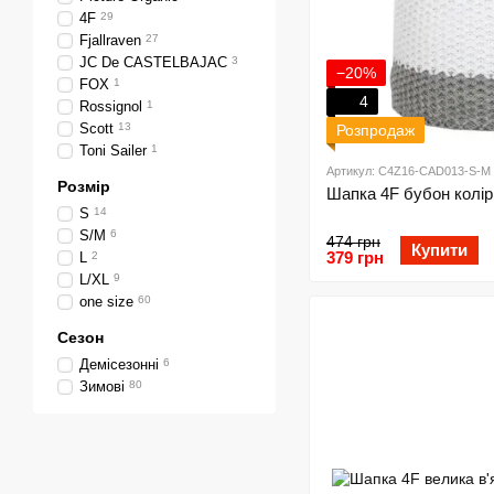
4F
29
Fjallraven
27
JC De CASTELBAJAC
3
−20%
FOX
1
4
Rossignol
1
Scott
13
Розпродаж
Toni Sailer
1
Артикул: C4Z16-CAD013-S-M
Розмір
Шапка 4F бубон колір:
S
14
S/M
6
474 грн
Купити
379 грн
L
2
L/XL
9
one size
60
Сезон
Демісезонні
6
Зимові
80