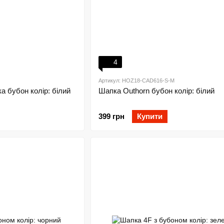
4
Артикул: HOZ18-CAD616-S-M
а бубон колір: білий
Шапка Outhorn бубон колір: білий
399 грн
Купити