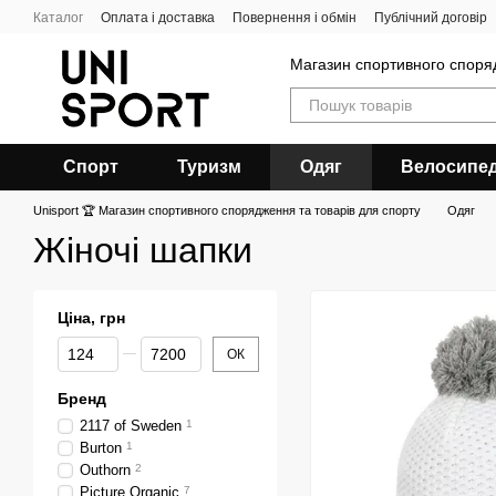
Перейти до основного контенту
Каталог
Оплата і доставка
Повернення і обмін
Публічний договір
Магазин спортивного спор
Спорт
Туризм
Одяг
Велосипе
Unisport 🏆 Магазин спортивного спорядження та товарів для спорту
Одяг
Жіночі шапки
Ціна, грн
Від Ціна, грн
До Ціна, грн
ОК
Бренд
2117 of Sweden
1
Burton
1
Outhorn
2
Picture Organic
7