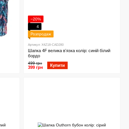
−20%
4
Розпродаж
Артикул: X4Z18-CAD280
Шапка 4F велика в'язка колір: синій білий
бордо
499 грн
Купити
399 грн