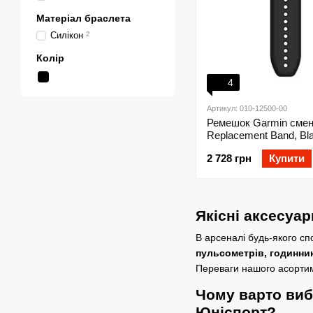
Матеріал браслета
Силікон
2
Колір
4
Артикул: 010-12500-00
Ремешок Garmin смен
Replacement Band, Bl
2 728 грн
Купити
Якісні аксесуар
В арсеналі будь-якого сп
пульсометрів, годинник
Переваги нашого асортим
Чому варто виб
Юніспорт?