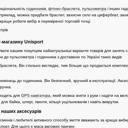
нкціональність
годинників
,
фітнес-браслета
,
пульсометра
і інших гад
приклад, можна придбати браслет, захисне скло на циферблат, захи
краще робити вибір в перевіреної торговій точці.
-магазину Unisport
ати нашим покупцям найактуальніші варіанти товарів для занять сп
и до пульсометра і годинника з доставкою по Україні таких видів:
раслета. Він стильно виглядає, тим більше що продається комплектом 
емінець до годинника. Він безпечний, зручний в експлуатації. Аксес
зручна.
дходить для
GPS навігатора
, який можна зняти з руки і надіти на в
для байка, штирі, гвинти, кільця ущільнювачів і навіть викрутки.
 наших аксесуарів
сменів і любителі активного способу життя вважають за краще виби
спорт. Для цього є маса вагомих причин: