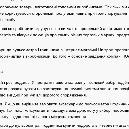
ропонуємо товари, виготовлені топовими виробниками. Оскільки ми
 не користуємося сторонніми послугами навіть при транспортуванні 
 і шлюбу.
аші співробітники скрупульозно вивчають профільний асортимент тов
спертів та відгуках покупців про самих різних торгових марках, пре
уари до пульсометра і годинника в інтернет-магазині Unisport проп
робітництва з виробниками. До того ж основне завдання компанії Ю
ій і розпродажів. У програмі нашого магазину - великий вибір подібн
жна розраховувати на застосування гнучкої системи зниження розцін
во вигідно при купівлі дорогого спорядження.
ня. Якщо ви вирішите замовити аксесуари до пульсометра і годинник
г. Так, наші консультанти нададуть вам допомогу у виборі необхідн
бсягу і віддаленості вашого місцезнаходження.
ри до пульсометра і годинника купити недорого в інтернет-магазин