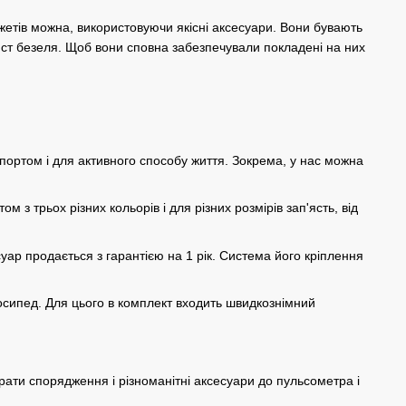
жетів можна, використовуючи якісні аксесуари. Вони бувають
ст безеля. Щоб вони сповна забезпечували покладені на них
ортом і для активного способу життя. Зокрема, у нас можна
з трьох різних кольорів і для різних розмірів зап'ясть, від
уар продається з гарантією на 1 рік. Система його кріплення
елосипед. Для цього в комплект входить швидкознімний
рати спорядження і різноманітні аксесуари до пульсометра і