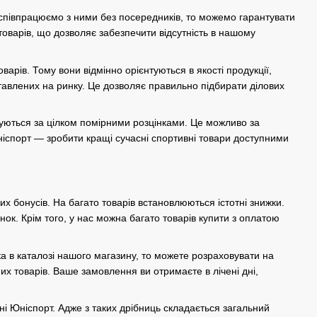
 співпрацюємо з ними без посередників, то можемо гарантувати
товарів, що дозволяє забезпечити відсутність в нашому
арів. Тому вони відмінно орієнтуються в якості продукції,
дставлених на ринку. Це дозволяє правильно підбирати ділових
онуються за цілком помірними розцінками. Це можливо за
ніспорт — зробити кращі сучасні спортивні товари доступними
их бонусів. На багато товарів встановлюються істотні знижки.
ок. Крім того, у нас можна багато товарів купити з оплатою
а в каталозі нашого магазину, то можете розраховувати на
их товарів. Ваше замовлення ви отримаєте в лічені дні,
і Юніспорт. Адже з таких дрібниць складається загальний