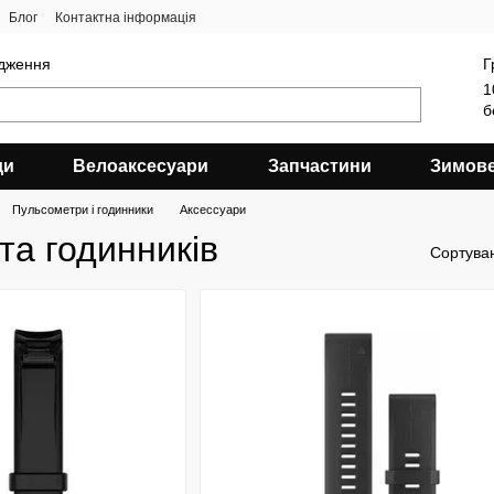
Блог
Контактна інформація
ядження
Г
1
б
ди
Велоаксесуари
Запчастини
Зимов
Пульсометри і годинники
Аксессуари
та годинників
Сортува