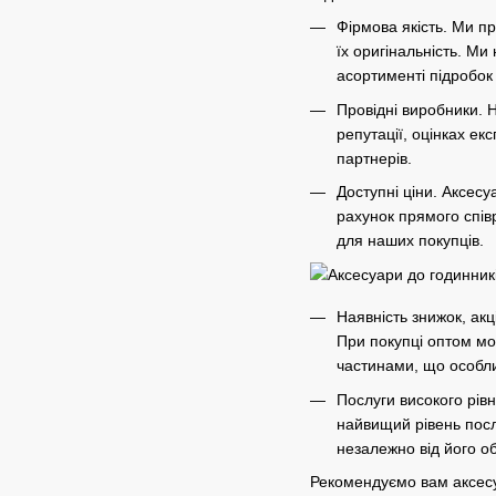
Фірмова якість. Ми п
їх оригінальність. Ми
асортименті підробок
Провідні виробники. Н
репутації, оцінках ек
партнерів.
Доступні ціни. Аксес
рахунок прямого спів
для наших покупців.
Наявність знижок, акц
При покупці оптом мо
частинами, що особли
Послуги високого рів
найвищий рівень послу
незалежно від його о
Рекомендуємо вам аксесуа