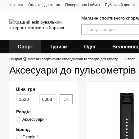
Перейти до основного контенту
Каталог
Оплата і доставка
Повернення і обмін
Публічний договір
Магазин спортивного спор
Спорт
Туризм
Одяг
Велосипе
Unisport 🏆 Магазин спортивного спорядження та товарів для спорту
Спорт
Аксесуари до пульсометрів 
Ціна, грн
Від Ціна, грн
До Ціна, грн
ОК
Розділ
Аксессуари
3
Бренд
Garmin
3