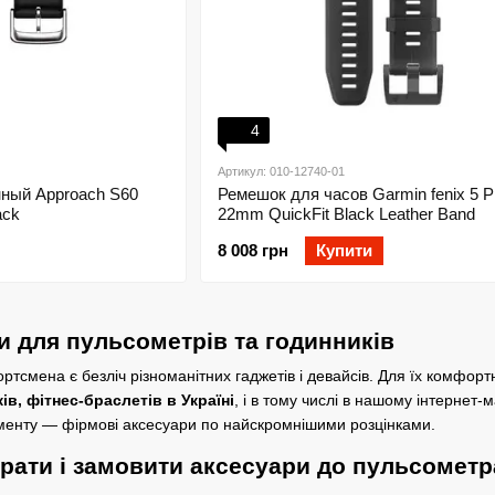
4
Артикул: 010-12740-01
ный Approach S60
Ремешок для часов Garmin fenix 5 P
ack
22mm QuickFit Black Leather Band
8 008 грн
Купити
и для пульсометрів та годинників
ортсмена є безліч різноманітних гаджетів і девайсів. Для їх комфорт
ів, фітнес-браслетів в Україні
, і в тому числі в нашому інтернет-
енту — фірмові аксесуари по найскромнішими розцінками.
рати і замовити аксесуари до пульсометра