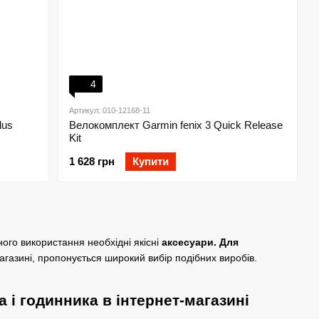
4
Артикул: 010-12168-11
lus
Велокомплект Garmin fenix 3 Quick Release
Kit
1 628 грн
Купити
ного використання необхідні якісні
аксесуари. Для
магазині, пропонується широкий вибір подібних виробів.
 і годинника в інтернет-магазині