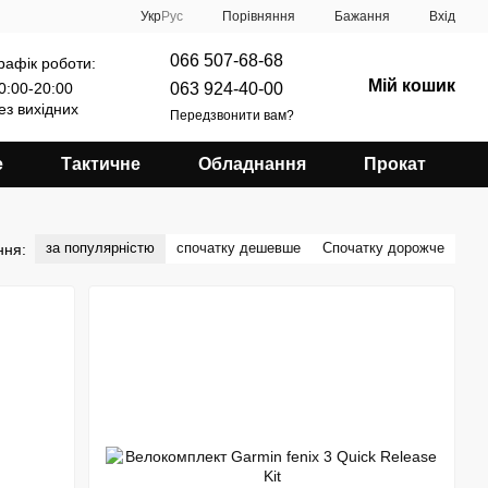
Порівняння
Укр
Рус
Бажання
Вхід
066 507-68-68
рафік роботи:
Мій кошик
063 924-40-00
0:00-20:00
ез вихідних
Передзвонити вам?
е
Тактичне
Обладнання
Прокат
за популярністю
спочатку дешевше
Спочатку дорожче
ння: