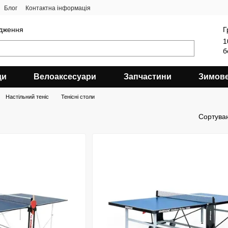
Блог
Контактна інформація
ядження
Г
1
б
ди
Велоаксесуари
Запчастини
Зимов
Настільний теніс
Тенісні столи
Сортува