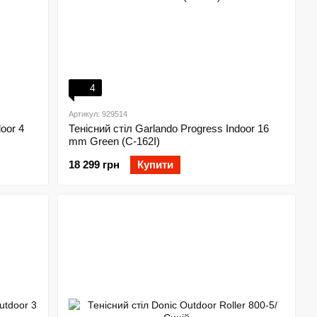
4
Артикул: 929514
oor 4
Тенісний стіл Garlando Progress Indoor 16
mm Green (C-162I)
18 299 грн
Купити