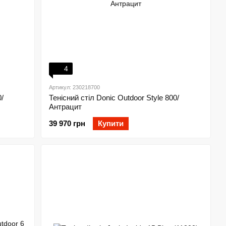
4
Артикул: 230218700
/
Тенісний стіл Donic Outdoor Style 800/
Антрацит
39 970 грн
Купити