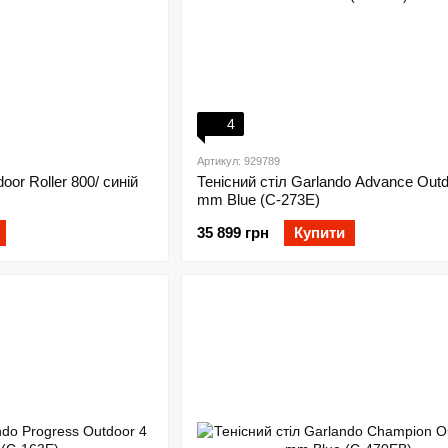
4
Артикул: 929789
oor Roller 800/ синій
Тенісний стіл Garlando Advance Outd
mm Blue (C-273E)
35 899 грн
Купити