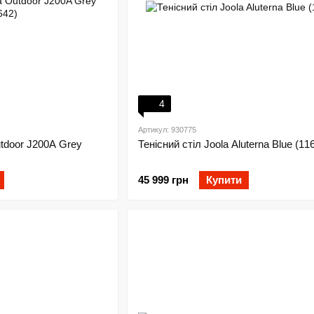
4
Артикул: 930775
utdoor J200A Grey
Тенісний стіл Joola Aluterna Blue (11
45 999 грн
Купити