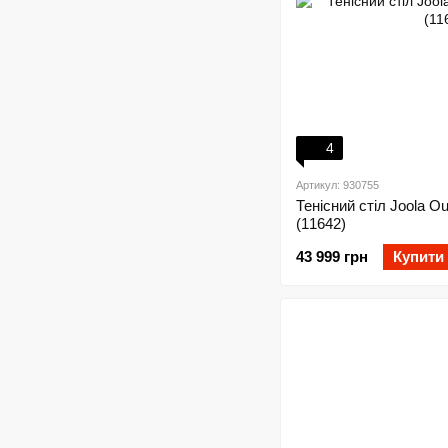
4
Артикул: 930755
Тенісний стіл Joola O
(11642)
43 999 грн
Купити