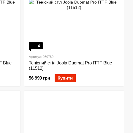
4
Артикул: 930780
F Blue
Тенісний стіл Joola Duomat Pro ITTF Blue
(11512)
56 999 грн
Купити