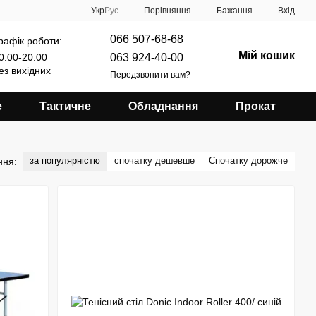
Порівняння
Укр
Рус
Бажання
Вхід
066 507-68-68
рафік роботи:
Мій кошик
063 924-40-00
0:00-20:00
ез вихідних
Передзвонити вам?
е
Тактичне
Обладнання
Прокат
за популярністю
спочатку дешевше
Спочатку дорожче
ння: