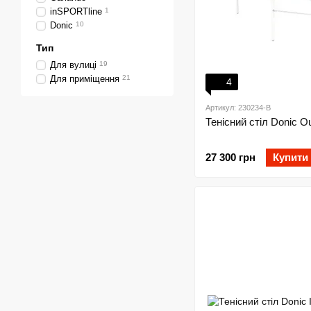
inSPORTline
1
Donic
10
Тип
Для вулиці
19
Для приміщення
21
4
Артикул: 230234-B
Тенісний стіл Donic Ou
27 300 грн
Купити