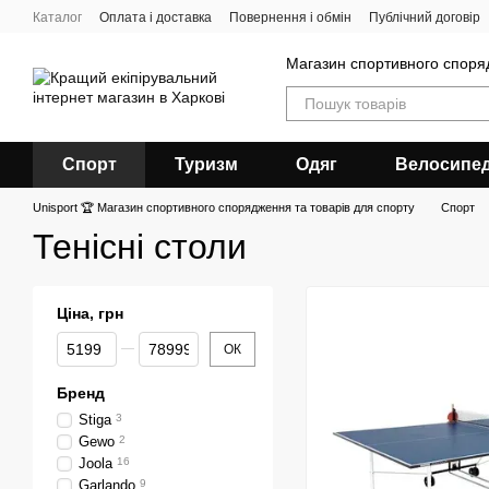
Перейти до основного контенту
Каталог
Оплата і доставка
Повернення і обмін
Публічний договір
Магазин спортивного спор
Спорт
Туризм
Одяг
Велосипе
Unisport 🏆 Магазин спортивного спорядження та товарів для спорту
Спорт
Тенісні столи
Ціна, грн
Від Ціна, грн
До Ціна, грн
ОК
Бренд
Stiga
3
Gewo
2
Joola
16
Garlando
9