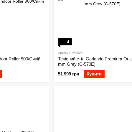
4
Артикул: 930628
door Roller 900/Синій
Тенісний стіл Garlando Premium Outd
mm Grey (C-570E)
51 999 грн
Купити