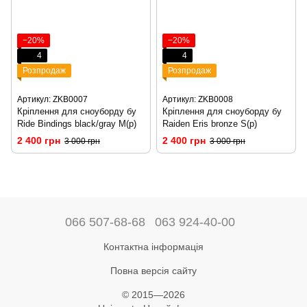
−20%
−20%
4
4
Розпродаж
Розпродаж
Артикул: ZKB0007
Артикул: ZKB0008
Кріплення для сноуборду бу
Кріплення для сноуборду бу
Ride Bindings black/gray M(р)
Raiden Eris bronze S(р)
2 400 грн
2 400 грн
3 000 грн
3 000 грн
066 507-68-68
063 924-40-00
Контактна інформація
Повна версія сайту
© 2015—2026