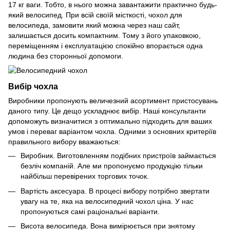
17 кг ваги. Тобто, в нього можна завантажити практично будь-
який велосипед. При всій своїй місткості, чохол для
велосипеда, замовити який можна через наш сайт,
залишається досить компактним. Тому з його упаковкою,
переміщенням і експлуатацією спокійно впорається одна
людина без сторонньої допомоги.
Вибір чохла
Виробники пропонують величезний асортимент пристосувань
даного типу. Це дещо ускладнює вибір. Наші консультанти
допоможуть визначитися з оптимально підходить для ваших
умов і переваг варіантом чохла. Одними з основних критеріїв
правильного вибору вважаються:
Виробник. Виготовленням подібних пристроїв займається
безліч компаній. Але ми пропонуємо продукцію тільки
найбільш перевірених торгових точок.
Вартість аксесуара. В процесі вибору потрібно звертати
увагу на те, яка на велосипедний чохол ціна. У нас
пропонуються самі раціональні варіанти.
Висота велосипеда. Вона вимірюється при знятому