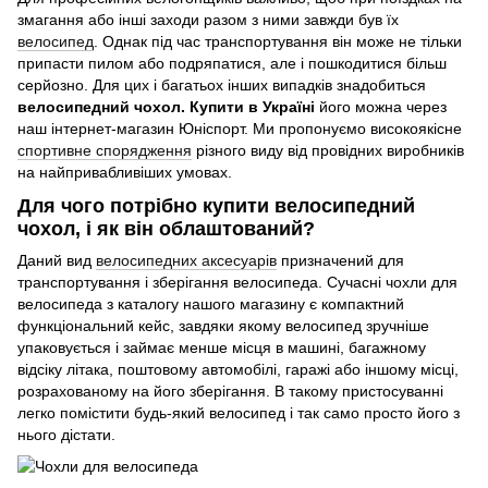
змагання або інші заходи разом з ними завжди був їх
велосипед
. Однак під час транспортування він може не тільки
припасти пилом або подряпатися, але і пошкодитися більш
серйозно. Для цих і багатьох інших випадків знадобиться
велосипедний чохол. Купити в Україні
його можна через
наш інтернет-магазин Юніспорт. Ми пропонуємо високоякісне
спортивне спорядження
різного виду від провідних виробників
на найпривабливіших умовах.
Для чого потрібно купити велосипедний
чохол, і як він облаштований?
Даний вид
велосипедних аксесуарів
призначений для
транспортування і зберігання велосипеда. Сучасні чохли для
велосипеда з каталогу нашого магазину є компактний
функціональний кейс, завдяки якому велосипед зручніше
упаковується і займає менше місця в машині, багажному
відсіку літака, поштовому автомобілі, гаражі або іншому місці,
розрахованому на його зберігання. В такому пристосуванні
легко помістити будь-який велосипед і так само просто його з
нього дістати.