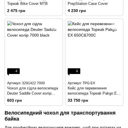
Topeak Bike Cover MTB
PrepStation Case Cover
2 475 грн
4 230 грн
4
4
Артикул: 3291422 7000
Артикул: TPG-EX
Чохол для сідла велосипеда
Кейс для перевезення
Deuter Saddle Cover колір
велосипеда Topeak Pakgo EX
7000 black
650С&700С
603 грн
33 750 грн
Велосипедний чохол для транспортування
байка
Для професійних велогонщиків важливо, щоб при поїздках на