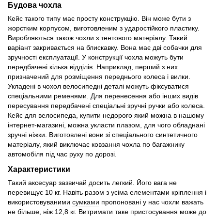
Будова чохла
Кейс такого типу має просту конструкцію. Він може бути з
жорстким корпусом, виготовленим з ударостійкого пластику.
Виробляються також чохли з тентового матеріалу. Такий
варіант закривається на блискавку. Вона має дві собачки для
зручності експлуатації. У конструкції чохла можуть бути
передбачені кілька відділів. Наприклад, перший з них
призначений для розміщення переднього колеса і вилки.
Укладені в чохол велосипедні деталі можуть фіксуватися
спеціальними ременями. Для перенесення або інших видів
пересування передбачені спеціальні зручні ручки або колеса.
Кейс для велосипеда, купити недорого який можна в нашому
інтернет-магазині, можна укласти плазом, для чого обладнані
зручні ніжки. Виготовлені вони зі спеціального синтетичного
матеріалу, який виключає ковзання чохла по багажнику
автомобіля під час руху по дорозі.
Характеристики
Такий аксесуар зазвичай досить легкий. Його вага не
перевищує 10 кг. Навіть разом з усіма елементами кріплення і
використовуваними
сумками
пропоновані у нас чохли важать
не більше, ніж 12,8 кг. Витримати таке пристосування може до