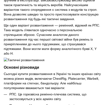
зручним в експлуатації. Військовослужбовці високо оцінили
також практичність та міцність виробів. Найсучаснішим
варіантом такого спорядження є система з модулів та строп.
Вона дозволяє швидко та просто пристосовувати конструкцію
розвантаження під будь-які тактичні завдання.
Ще один варіант розвантаження — ремінний, відомий як РПС.
Така модель з'явилася одночасно з персональною
стрілецькою зброєю. Сучасним аналогом даного
розвантаження під час першої світової війни був ремінь із
прикріпленими до нього підсумками, що страхувався
підтяжками. Вони могли мати форму аналогічного букві X, Y
або H.
Основні різновиди
Сьогодні купити розвантаження в Україні та інших країнах світу
можна різних видів, включаючи ChestRig, Platecarrier, Warbelt,
платформи на стегнах, бандольєру. Але найбільш
популярними вважаються такі варіанти:
РПС. Це горезвісна ремінно-плечова система, що
застосовується у всіх арміях світу.