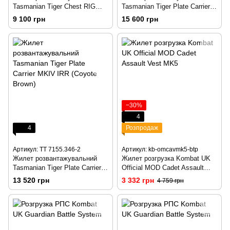
Tasmanian Tiger Chest RIG
Tasmanian Tiger Plate Carrier
MKII M4 (Black)
MKIV IRR (Stone Grey Olive)
9 100 грн
15 600 грн
−30%
4
4
Розпродаж
Артикул: TT 7155.346-2
Артикул: kb-omcavmk5-btp
Жилет розвантажувальний
Жилет розгрузка Kombat UK
Tasmanian Tiger Plate Carrier
Official MOD Cadet Assault
MKIV IRR (Coyote Brown)
Vest MK5
13 520 грн
3 332 грн
4 759 грн