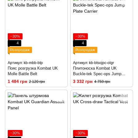
−30%
−30%
4
4
Розпродаж
Розпродаж
Артикул: kb-mbb-btp
Артикул: kb-btsojpc-olgr
Пояс розгрузка Kombat UK
Плитоноска Kombat UK
Molle Battle Belt
Buckle-tek Spec-ops Jump
Plate Carrier
1 484 грн
3 332 грн
2 120 грн
4 759 грн
−30%
−30%