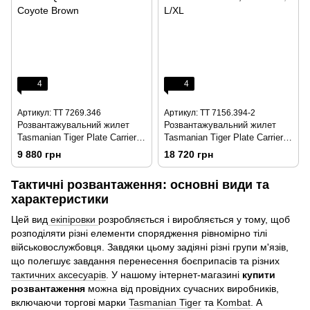
4
4
Артикул: TT 7269.346
Артикул: TT 7156.394-2
Розвантажувальний жилет
Розвантажувальний жилет
Tasmanian Tiger Plate Carrier
Tasmanian Tiger Plate Carrier
QR SK Anfibia MK II Coyote
MKIV MC, Multicam, L/XL
9 880 грн
18 720 грн
Brown
Тактичні розвантаження: основні види та
характеристики
Цей вид
екіпіровки
розробляється і виробляється у тому, щоб
розподіляти різні елементи спорядження рівномірно тілі
військовослужбовця. Завдяки цьому задіяні різні групи м'язів,
що полегшує завдання перенесення боєприпасів та різних
тактичних аксесуарів
. У нашому інтернет-магазині
купити
розвантаження
можна від провідних сучасних виробників,
включаючи торгові марки
Tasmanian Tiger
та
Kombat
. А