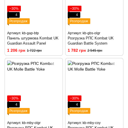
−30%
−30%
4
4
Розпродаж
Розпродаж
Артикул: kb-gap-btp
Артикул: kb-gbs-olgr
Панель штурмова Kombat UK
Розгрузка РПС Kombat UK
Guardian Assault Panel
Guardian Battle System
1 206 грн
1 782 грн
1 722 грн
2 545 грн
−30%
−30%
4
4
Розпродаж
Розпродаж
Артикул: kb-mby-olgr
Артикул: kb-mby-coy
Розгрузка РПС Kombat UK
Розгрузка РПС Kombat UK