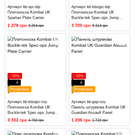
Артикул: kb-spc-btp
Артикул: kb-btsojpc-btp
Плитоноска Kombat UK
Плитоноска Kombat UK
Spartan Plate Carrier
Buckle-tek Spec-ops Jump
Plate Carrier
2 278 грн
3 720 грн
3 254 грн
5 313 грн
−30%
−30%
4
4
Розпродаж
Розпродаж
Артикул: kb-btsojpc-coy
Артикул: kb-gap-coy
Плитоноска Kombat UK
Панель штурмова Kombat UK
Buckle-tek Spec-ops Jump
Guardian Assault Panel
Plate Carrier
3 332 грн
1 206 грн
4 759 грн
1 722 грн