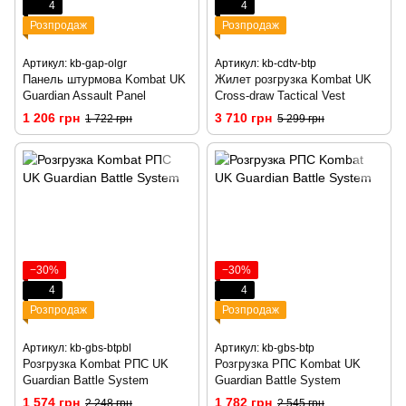
4
4
Розпродаж
Розпродаж
Артикул: kb-gap-olgr
Артикул: kb-cdtv-btp
Панель штурмова Kombat UK
Жилет розгрузка Kombat UK
Guardian Assault Panel
Cross-draw Tactical Vest
1 206 грн
3 710 грн
1 722 грн
5 299 грн
−30%
−30%
4
4
Розпродаж
Розпродаж
Артикул: kb-gbs-btpbl
Артикул: kb-gbs-btp
Розгрузка Kombat РПС UK
Розгрузка РПС Kombat UK
Guardian Battle System
Guardian Battle System
1 574 грн
1 782 грн
2 248 грн
2 545 грн