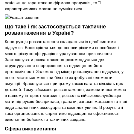
оскільки це гарантовано фірмова продукція, то її
характеристиках можна не сумніватися.
Що таке і як застосовується тактичне
розвантаження в Україні?
Конструкція розвантаження складається із цілої системи
підсумків. Вони кріпляться до основи різними способами і
мають різну конфігурацію з урахуванням призначення.
Застосовувати розвантаження рекомендується для
структурування спорядження та підвищення його
ергономічності. Залежно від місця розташування підсумка, у
нього містяться менш чи більше затребувані елементи
амуніції. Враховується при цьому також вага та кількість цих
деталей. Тому військове розвантаження, замовити яке можна
в нашому інтернет-магазині, дозволяє військовослужбовцю
мати під рукою боєприпаси, гранати, запасні магазини та інші
види аналогічних аксесуарів та комплектуючих. В результаті
така організованість сприятиме підвищенню ефективності
виконання бойових та тактичних завдань.
Сфера використання