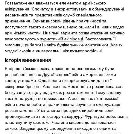
Розвантаження вважається елементом армійського
екіпірування. Спочатку її використовували в обмундируванні
десантників та представників служб спеціального
призначення. Однак високий рівень практичності та
доступності такого аксесуару швидко оцінили і в інших видах
армійських частин. Цивільні варіанти розвантаження активно
використовують у
туристичній екіпіровці
. Застосовують її
мисливці, рибалки і навіть будівельники-монтажники. Але їх
моделі скоріше універсальні, ніж вузькопрофільні.
Історія виникнення
Вперше військові розвантаження на основі жилету були
розроблені під час Другої світової війни американськими
конструкторами. Однак вони використовували для цієї
екіпіровки брезент. Але після намокання він розширювався і
блокував усе, що у підсумках розвантаження. Тому спершу
така конструкція не прижилася. А ось під час в'єтнамської
війни почали робити практичніші та зручніші в експлуатації
розвантаження. У каталогах провідних виробників вони
пропонувалися з поліестеру та кордуру. Фурнітура робилася із
пластику типу фастекс. Частина кишень доповнювалася
сіткою. Завдяки цьому спорядження виходило легким та