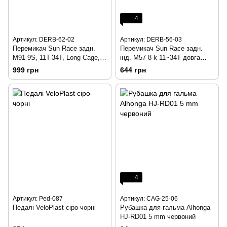
4
Артикул: DERB-62-02
Артикул: DERB-56-03
Перемикач Sun Race задн.
Перемикач Sun Race задн.
M91 9S, 11T-34T, Long Cage,
інд. M57 8-k 11~34T довга
Direct
лапка
999 грн
644 грн
4
Артикул: Ped-087
Артикул: CAG-25-06
Педалі VeloPlast сіро-чорні
Рубашка для гальма Alhonga
HJ-RD01 5 mm червоний