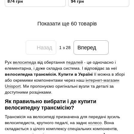
874 грн
94 грн
Показати ще 60 товарів
Назад
Вперед
1
з 28
Рух
велосипеда
від обертання
педалей
- це одночасно і
елементарна, і дуже складна система. І відповідає за неї
велосипедна трансмісія. Купити в Україні
її можна в зборі
або окремими компонентами через наш
інтернет-магазин
Unisport
. Ми пропонуємо оригінальні вузли та деталі за
доступними розцінками.
Як правильно вибрати і де купити
велосипедну трансмісію?
Трансмісія на велосипеді призначена для передачі зусиль
велосипедиста, крутного педалі, на заднє
колесо
. Вона
складається з цілого комплексу спеціальних компонентів,