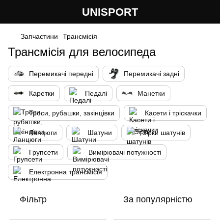
UNISPORT
Запчастини
Трансмісія
Трансмісія для велосипеда
Перемикачі передні
Перемикачі задні
Каретки
Педалі
Манетки
Троси, рубашки, закінцівки
Касети і тріскачки
Ланцюги
Шатуни
Зірки шатунів
Групсети
Вимірювачі потужності
Електронна трансмісія
Фільтр
За популярністю