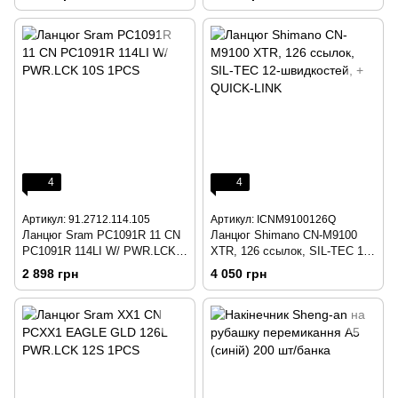
4
4
Артикул: 91.2712.114.105
Артикул: ICNM9100126Q
Ланцюг Sram PC1091R 11 CN
Ланцюг Shimano CN-M9100
PC1091R 114LI W/ PWR.LCK
XTR, 126 ссылок, SIL-TEC 12-
10S 1PCS
швидкостей, + QUICK-LINK
2 898 грн
4 050 грн