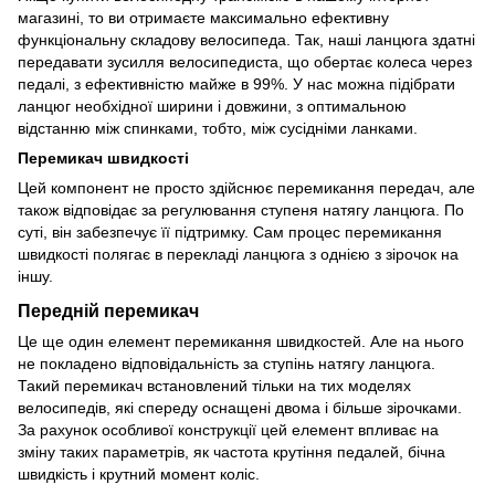
магазині, то ви отримаєте максимально ефективну
функціональну складову велосипеда. Так, наші ланцюга здатні
передавати зусилля велосипедиста, що обертає колеса через
педалі, з ефективністю майже в 99%. У нас можна підібрати
ланцюг необхідної ширини і довжини, з оптимальною
відстанню між спинками, тобто, між сусідніми ланками.
Перемикач швидкості
Цей компонент не просто здійснює перемикання передач, але
також відповідає за регулювання ступеня натягу ланцюга. По
суті, він забезпечує її підтримку. Сам процес перемикання
швидкості полягає в перекладі ланцюга з однією з зірочок на
іншу.
Передній перемикач
Це ще один елемент перемикання швидкостей. Але на нього
не покладено відповідальність за ступінь натягу ланцюга.
Такий перемикач встановлений тільки на тих моделях
велосипедів, які спереду оснащені двома і більше зірочками.
За рахунок особливої конструкції цей елемент впливає на
зміну таких параметрів, як частота крутіння педалей, бічна
швидкість і крутний момент коліс.