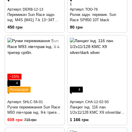
1
Артикул: DERB-12-13
Артикул: TOO-76
Перемикач Sun Race задн.
Ролик задн. перемик. Sun
інд. M4S (M41) 7-k 13~34T
Race SP850 10T black
довга лапка
450 грн
90 грн
−15%
4
Розпродаж
4
Артикул: SHLC-56-01
Артикул: CHA-12-02-50
Ручки перемикання Sun Race
Ланцюг інд. 116 лан.
M93 лів+прав інд. 9-k тригер
1/2x11/128 KMC X9 silver/dark
срібл.
silver
608 грн
1 166 грн
715 грн