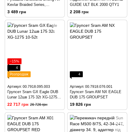
Kevlar Braided Series,
GUIDE ULT BLK 2000 QTY1
сріблястий, 50м/коробка
3 489 грн
2 208 грн
−15%
4
Розпродаж
4
Артикул: 00.7918.095.003
Артикул: 00.7918.076.001
Групсет Sram GX Eagle DUB
Групсет Sram AM NX EAGLE
Lunar 12шв 175 32t XG-1275
DUB 175 GROUPSET
10-52t
22 717 грн
19 826 грн
26 726 грн