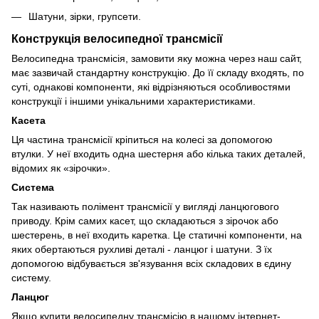
Шатуни, зірки, групсети.
Конструкція велосипедної трансмісії
Велосипедна трансмісія, замовити яку можна через наш сайт,
має зазвичай стандартну конструкцію. До її складу входять, по
суті, однакові компоненти, які відрізняються особливостями
конструкції і іншими унікальними характеристиками.
Касета
Ця частина трансмісії кріпиться на колесі за допомогою
втулки. У неї входить одна шестерня або кілька таких деталей,
відомих як «зірочки».
Система
Так називають полімент трансмісії у вигляді ланцюгового
приводу. Крім самих касет, що складаються з зірочок або
шестерень, в неї входить каретка. Це статичні компоненти, на
яких обертаються рухливі деталі - ланцюг і шатуни. З їх
допомогою відбувається зв'язування всіх складових в єдину
систему.
Ланцюг
Якщо купити велосипедну трансмісію в нашому інтернет-