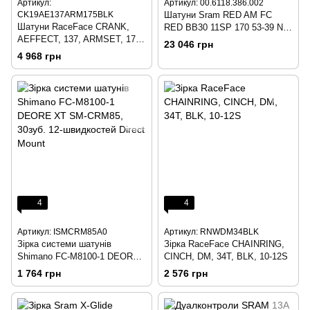
Артикул:
Артикул: 00.6118.386.002
CK19AE137ARM175BLK
Шатуни Sram RED AM FC
Шатуни RaceFace CRANK,
RED BB30 11SP 170 53-39 NO
AEFFECT, 137, ARMSET, 175,
BB C2
23 046 грн
BLK 19
4 968 грн
4
4
Артикул: ISMCRM85A0
Артикул: RNWDM34BLK
Зірка системи шатунів
Зірка RaceFace CHAINRING,
Shimano FC-M8100-1 DEORE
CINCH, DM, 34T, BLK, 10-12S
XT SM-CRM85, 30зуб. 12-
1 764 грн
2 576 грн
швидкостей Direct Mount