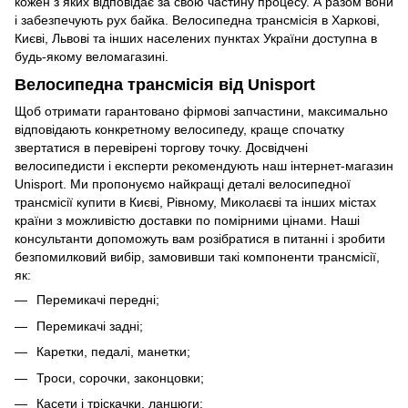
кожен з яких відповідає за свою частину процесу. А разом вони
і забезпечують рух байка. Велосипедна трансмісія в Харкові,
Києві, Львові та інших населених пунктах України доступна в
будь-якому веломагазині.
Велосипедна трансмісія від Unisport
Щоб отримати гарантовано фірмові запчастини, максимально
відповідають конкретному велосипеду, краще спочатку
звертатися в перевірені торгову точку. Досвідчені
велосипедисти і експерти рекомендують наш інтернет-магазин
Unisport. Ми пропонуємо найкращі деталі велосипедної
трансмісії купити в Києві, Рівному, Миколаєві та інших містах
країни з можливістю доставки по помірними цінами. Наші
консультанти допоможуть вам розібратися в питанні і зробити
безпомилковий вибір, замовивши такі компоненти трансмісії,
як:
Перемикачі передні;
Перемикачі задні;
Каретки, педалі, манетки;
Троси, сорочки, законцовки;
Касети і тріскачки, ланцюги;