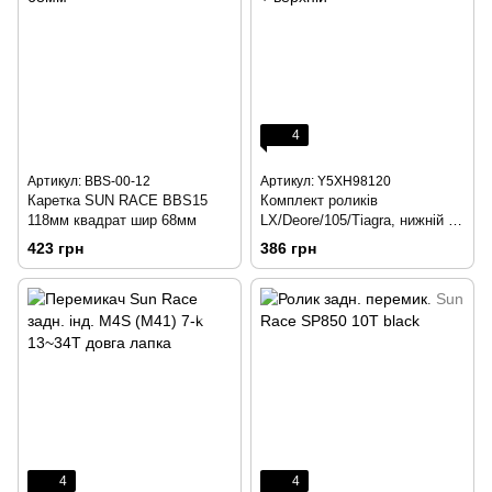
4
Артикул: BBS-00-12
Артикул: Y5XH98120
Каретка SUN RACE BBS15
Комплект роликів
118мм квадрат шир 68мм
LX/Deore/105/Tiagra, нижній +
верхній
423 грн
386 грн
4
4