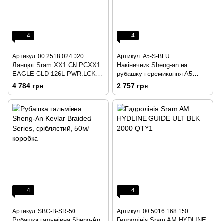
4
4
Артикул: 00.2518.024.020
Артикул: A5-S-BLU
Ланцюг Sram XX1 CN PCXX1
Накінечник Sheng-an на
EAGLE GLD 126L PWR.LCK
рубашку перемикання A5
12S 1PCS
(синій) 200 шт/банка
4 784 грн
2 757 грн
4
4
Артикул: SBC-B-SR-50
Артикул: 00.5016.168.150
Рубашка гальмівна Sheng-An
Гидролінія Sram AM HYDLINE