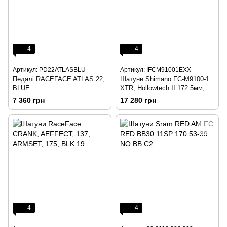
4
4
Артикул: PD22ATLASBLU
Артикул: IFCM91001EXX
Педалі RACEFACE ATLAS 22,
Шатуни Shimano FC-M9100-1
BLUE
XTR, Hollowtech II 172.5мм,
без зірки, без каретки
7 360 грн
17 280 грн
4
4