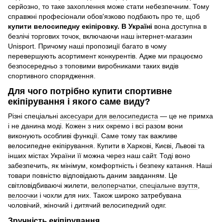
серйозно, то таке захоплення може стати небезпечним. Тому
справжні професіонали обов'язково подбають про те, щоб
купити велосипедну екіпіровку. В Україні
вона доступна в
безлічі торгових точок, включаючи наш інтернет-магазин
Unisport. Причому наші пропозиції багато в чому
перевершують асортимент конкурентів. Адже ми працюємо
безпосередньо з топовими виробниками таких видів
спортивного спорядження.
Для чого потрібно купити спортивне
екіпірування і якого саме виду?
Різні спеціальні
аксесуари для велосипедиста
— це не примха
і не данина моді. Кожен з них окремо і всі разом вони
виконують особливі функції. Саме тому так важливе
велосипедне екіпірування. Купити в Харкові, Києві, Львові та
інших містах України її можна через наш сайт. Тоді воно
забезпечить, як мінімум, комфортність і безпеку катання. Наші
товари повністю відповідають даним завданням. Це
світловідбиваючі жилети,
велоперчатки
,
спеціальне взуття
,
велоочки
і чохли для них. Також широко затребувана
чоловічий, жіночий і дитячий велосипедний одяг.
Зручність екіпірування