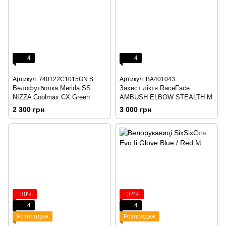
4
4
Артикул: 740122C1015GN S
Артикул: BA401043
Велофутболка Merida SS
Захист ліктя RaceFace
NIZZA Coolmax CX Green
AMBUSH ELBOW STEALTH M
2 300 грн
3 000 грн
−30%
−34%
4
4
Розпродаж
Розпродаж