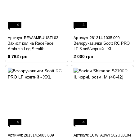
4
4
Артикул: RFAAAMBUUSTL03
Артикул: 281314.1035.009
Захист коліна RaceFace
Велорукавички Scott RC PRO
Ambush Leg-Stealth
LF білий/чорний - XL
6 762 грн
2 000 грн
4
4
Артикул: 281314.5083.009
Артикул: ECWFABWTS62UL0104