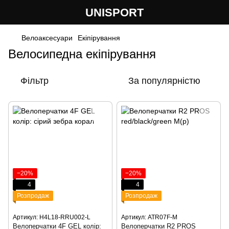
UNISPORT
Велоаксесуари
Екіпірування
Велосипедна екіпірування
Фільтр
За популярністю
−20%
−20%
4
4
Розпродаж
Розпродаж
Артикул: H4L18-RRU002-L
Артикул: ATR07F-M
Велоперчатки 4F GEL колір:
Велоперчатки R2 PROS