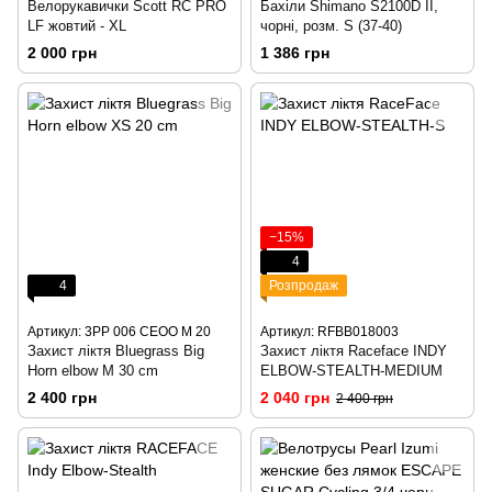
Велорукавички Scott RC PRO
Бахіли Shimano S2100D ІІ,
LF жовтий - XL
чорні, розм. S (37-40)
2 000 грн
1 386 грн
−15%
4
4
Розпродаж
Артикул: 3PP 006 CEOO M 20
Артикул: RFBB018003
Захист ліктя Bluegrass Big
Захист ліктя Raceface INDY
Horn elbow M 30 cm
ELBOW-STEALTH-MEDIUM
2 400 грн
2 040 грн
2 400 грн