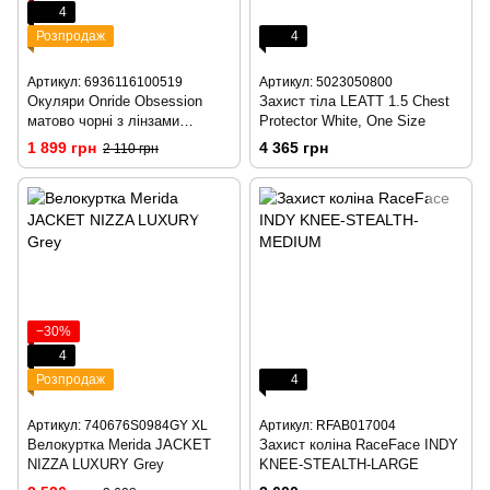
4
Розпродаж
4
Артикул: 6936116100519
Артикул: 5023050800
Окуляри Onride Obsession
Захист тіла LEATT 1.5 Chest
матово чорні з лінзами
Protector White, One Size
Photochromic clear to grey (84-
1 899 грн
4 365 грн
2 110 грн
25%)
−30%
4
Розпродаж
4
Артикул: 740676S0984GY XL
Артикул: RFAB017004
Велокуртка Merida JACKET
Захист коліна RaceFace INDY
NIZZA LUXURY Grey
KNEE-STEALTH-LARGE