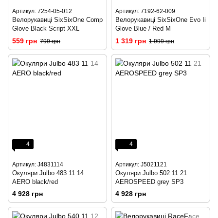
Артикул: 7254-05-012
Артикул: 7192-62-009
Велорукавиці SixSixOne Comp
Велорукавиці SixSixOne Evo Ii
Glove Black Script XXL
Glove Blue / Red M
559 грн
1 319 грн
799 грн
1 999 грн
4
4
Артикул: J4831114
Артикул: J5021121
Окуляри Julbo 483 11 14
Окуляри Julbo 502 11 21
AERO black/red
AEROSPEED grey SP3
4 928 грн
4 928 грн