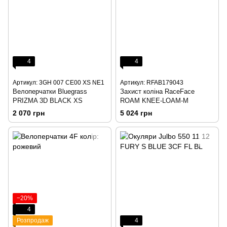
4
4
Артикул: 3GH 007 CE00 XS NE1
Артикул: RFAB179043
Велоперчатки Bluegrass
Захист коліна RaceFace
PRIZMA 3D BLACK XS
ROAM KNEE-LOAM-M
2 070 грн
5 024 грн
−20%
4
Розпродаж
4