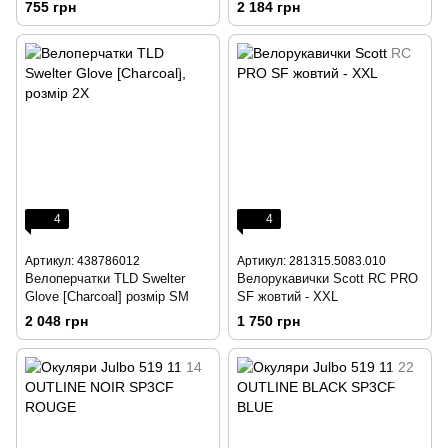
755 грн
2 184 грн
4
4
Артикул: 438786012
Артикул: 281315.5083.010
Велоперчатки TLD Swelter
Велорукавички Scott RC PRO
Glove [Charcoal] розмір SM
SF жовтий - XXL
2 048 грн
1 750 грн