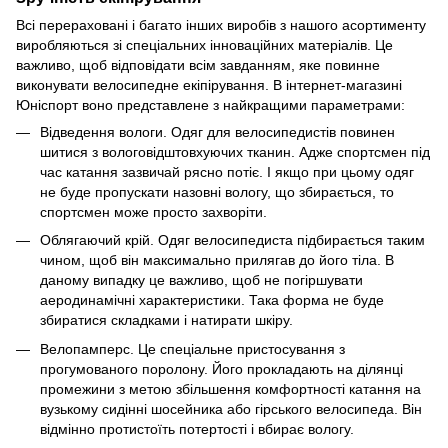
Всі перераховані і багато інших виробів з нашого асортименту
виробляються зі спеціальних інноваційних матеріалів. Це
важливо, щоб відповідати всім завданням, яке повинне
виконувати велосипедне екіпірування. В інтернет-магазині
Юніспорт воно представлене з найкращими параметрами:
Відведення вологи. Одяг для велосипедистів повинен
шитися з вологовідштовхуючих тканин. Адже спортсмен під
час катання зазвичай рясно потіє. І якщо при цьому одяг
не буде пропускати назовні вологу, що збирається, то
спортсмен може просто захворіти.
Облягаючий крій. Одяг велосипедиста підбирається таким
чином, щоб він максимально прилягав до його тіла. В
даному випадку це важливо, щоб не погіршувати
аеродинамічні характеристики. Така форма не буде
збиратися складками і натирати шкіру.
Велопамперс. Це спеціальне пристосування з
прогумованого поролону. Його прокладають на ділянці
промежини з метою збільшення комфортності катання на
вузькому сидінні шосейника або гірського велосипеда. Він
відмінно протистоїть потертості і вбирає вологу.