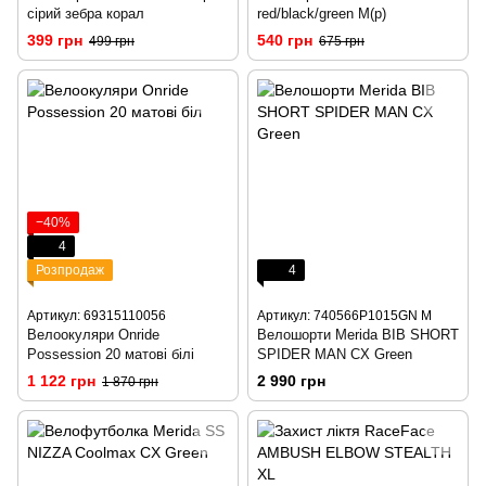
сірий зебра корал
red/black/green M(р)
399 грн
540 грн
499 грн
675 грн
−40%
4
Розпродаж
4
Артикул: 69315110056
Артикул: 740566P1015GN M
Велоокуляри Onride
Велошорти Merida BIB SHORT
Possession 20 матові білі
SPIDER MAN CX Green
1 122 грн
2 990 грн
1 870 грн