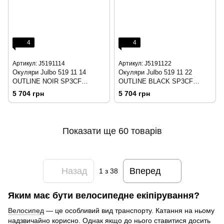
4
4
Артикул: J5191114
Артикул: J5191122
Окуляри Julbo 519 11 14
Окуляри Julbo 519 11 22
OUTLINE NOIR SP3CF
OUTLINE BLACK SP3CF
ROUGE
BLUE
5 704 грн
5 704 грн
Показати ще 60 товарів
Назад
Вперед
1
з 38
Яким має бути велосипедне екіпірування?
Велосипед
— це особливий вид транспорту. Катання на ньому
надзвичайно корисно. Однак якщо до нього ставитися досить