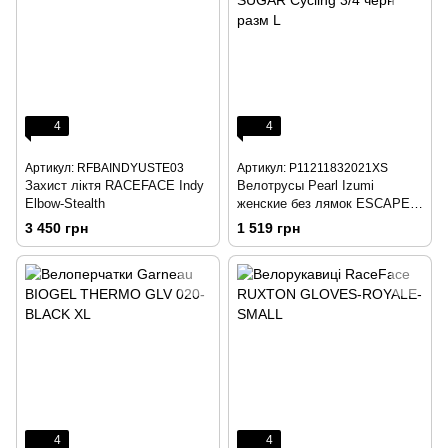
4
4
Артикул: RFBAINDYUSTE03
Артикул: P11211832021XS
Захист ліктя RACEFACE Indy
Велотрусы Pearl Izumi
Elbow-Stealth
женские без лямок ESCAPE
SUGAR Cycling 3/4 черн разм
3 450 грн
1 519 грн
L
4
4