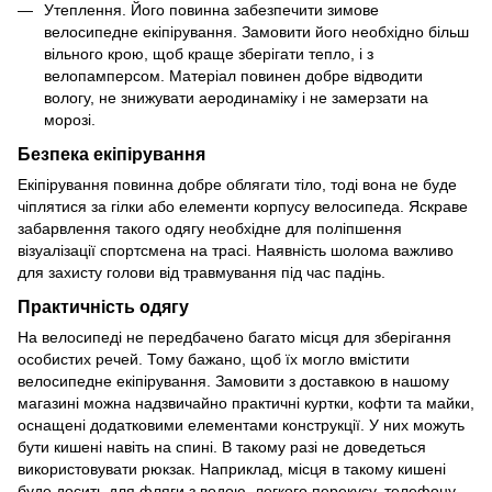
Утеплення. Його повинна забезпечити зимове
велосипедне екіпірування. Замовити його необхідно більш
вільного крою, щоб краще зберігати тепло, і з
велопамперсом. Матеріал повинен добре відводити
вологу, не знижувати аеродинаміку і не замерзати на
морозі.
Безпека екіпірування
Екіпірування повинна добре облягати тіло, тоді вона не буде
чіплятися за гілки або елементи корпусу велосипеда. Яскраве
забарвлення такого одягу необхідне для поліпшення
візуалізації спортсмена на трасі. Наявність шолома важливо
для захисту голови від травмування під час падінь.
Практичність одягу
На велосипеді не передбачено багато місця для зберігання
особистих речей. Тому бажано, щоб їх могло вмістити
велосипедне екіпірування. Замовити з доставкою в нашому
магазині можна надзвичайно практичні куртки, кофти та майки,
оснащені додатковими елементами конструкції. У них можуть
бути кишені навіть на спині. В такому разі не доведеться
використовувати рюкзак. Наприклад, місця в такому кишені
буде досить для фляги з водою, легкого перекусу, телефону