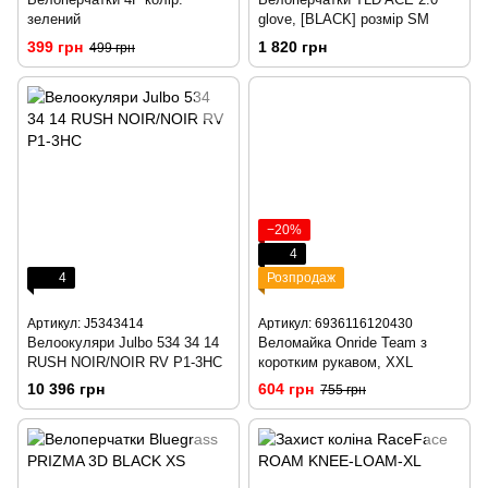
зелений
glove, [BLACK] розмір SM
399 грн
1 820 грн
499 грн
−20%
4
4
Розпродаж
Артикул: J5343414
Артикул: 6936116120430
Велоокуляри Julbo 534 34 14
Веломайка Onride Team з
RUSH NOIR/NOIR RV P1-3HC
коротким рукавом, XXL
10 396 грн
604 грн
755 грн