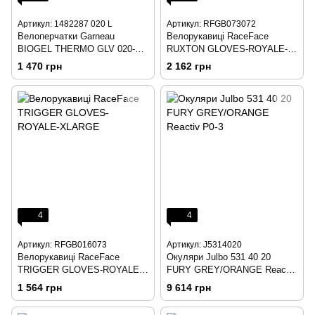
Артикул: 1482287 020 L
Артикул: RFGB073072
Велоперчатки Garneau
Велорукавиці RaceFace
BIOGEL THERMO GLV 020-
RUXTON GLOVES-ROYALE-
BLACK L
SMALL
1 470 грн
2 162 грн
4
4
Артикул: RFGB016073
Артикул: J5314020
Велорукавиці RaceFace
Окуляри Julbo 531 40 20
TRIGGER GLOVES-ROYALE-
FURY GREY/ORANGE Reactiv
MEDIUM
P0-3
1 564 грн
9 614 грн