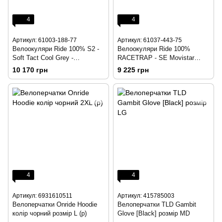
4
4
Артикул: 61003-188-77
Артикул: 61037-443-75
Велоокуляри Ride 100% S2 -
Велоокуляри Ride 100%
Soft Tact Cool Grey -
RACETRAP - SE Movistar
Photochromic Lens,
Team White - HiPER Blue
10 170 грн
9 225 грн
Photochromic Lens
Multilayer Mirror Lens, Mirror
Lens
4
4
Артикул: 6931610511
Артикул: 415785003
Велоперчатки Onride Hoodie
Велоперчатки TLD Gambit
колір чорний розмір L (р)
Glove [Black] розмір MD