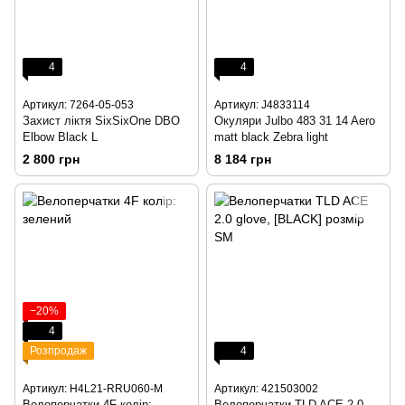
4
4
Артикул: 7264-05-053
Артикул: J4833114
Захист ліктя SixSixOne DBO
Окуляри Julbo 483 31 14 Aero
Elbow Black L
matt black Zebra light
2 800 грн
8 184 грн
−20%
4
Розпродаж
4
Артикул: H4L21-RRU060-M
Артикул: 421503002
Велоперчатки 4F колір:
Велоперчатки TLD ACE 2.0