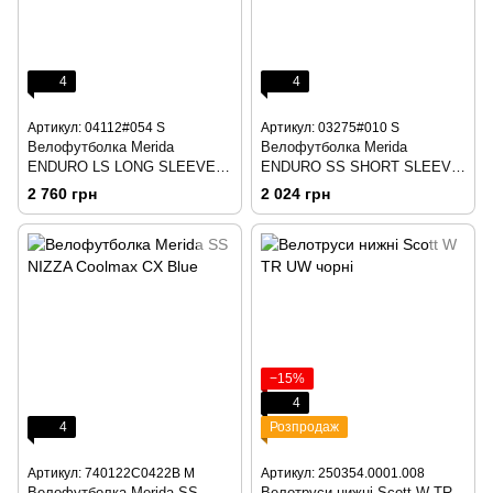
4
4
Артикул: 04112#054 S
Артикул: 03275#010 S
Велофутболка Merida
Велофутболка Merida
ENDURO LS LONG SLEEVE
ENDURO SS SHORT SLEEVE
JERSEY Green/Green
JERSEY Green/Green
2 760 грн
2 024 грн
−15%
4
4
Розпродаж
Артикул: 740122C0422B M
Артикул: 250354.0001.008
Велофутболка Merida SS
Велотруси нижні Scott W TR