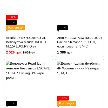
−30%
4
Розпродаж
4
Артикул: 740676S0984GY XL
Артикул: ECWFABWTS62UL0104
Велокуртка Merida JACKET
Бахіли Shimano S2100D ІІ,
NIZZA LUXURY Grey
чорні, розм. S (37-40)
2 526 грн
1 386 грн
3 608 грн
−50%
4
Розпродаж