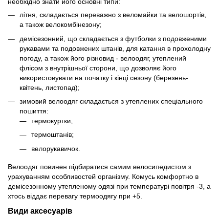
необхідно знати його основні типи:
літня, складається переважно з веломайки та велошортів,
а також велокомбінезону;
демісезонний, що складається з футболки з подовженими
рукавами та подовжених штанів, для катання в прохолодну
погоду, а також його різновид - велоодяг, утеплений
флісом з внутрішньої сторони, що дозволяє його
використовувати на початку і кінці сезону (березень-
квітень, листопад);
зимовий велоодяг складається з утеплених спеціального
пошиття:
термокуртки;
термоштанів;
велорукавичок.
Велоодяг повинен підбиратися самим велосипедистом з
урахуванням особливостей організму. Комусь комфортно в
демісезонному утепленому одязі при температурі повітря -3, а
хтось віддає перевагу термоодягу при +5.
Види аксесуарів