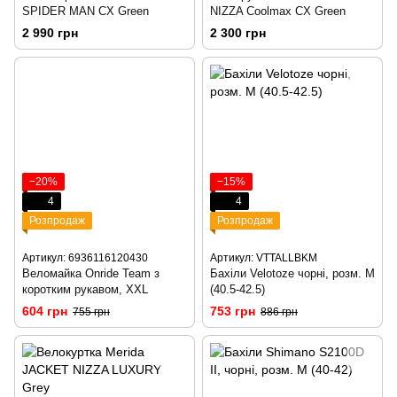
SPIDER MAN CX Green
NIZZA Coolmax CX Green
2 990 грн
2 300 грн
−20%
−15%
4
4
Розпродаж
Розпродаж
Артикул: 6936116120430
Артикул: VTTALLBKM
Веломайка Onride Team з
Бахіли Velotoze чорні, розм. M
коротким рукавом, XXL
(40.5-42.5)
604 грн
753 грн
755 грн
886 грн