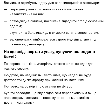
Важливим атрибутом одягу для велосипедистів є аксесуари:
гетри для утяжки литкових м'язів і полегшення
навантаження на них;
потовідвідна білизна, покликана відводити піт під основним
одягом;
окуляри та балаклави для зимових занять велоспортом;
велоперчатки, підбираються строго індивідуально і під
певний вид велоодягу.
На що слід звертати увагу, купуючи велоодяг в
Києві?
По-перше, на якість матеріалу, з якого шиється одяг для
кожного сезону.
По-друге, на надійність і якість швів, що надалі не буде
доставляти дискомфорту при катанні на мотоциклі.
По-третє, на розмір і прилягання по фігурі.
Купити велоодяг, що відповідає всім перерахованим вище
параметрам, можливо в нашому інтернет-магазині за
доступними цінами.