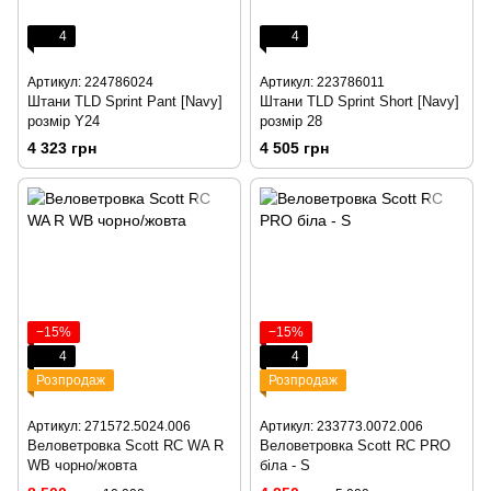
4
4
Артикул: 224786024
Артикул: 223786011
Штани TLD Sprint Pant [Navy]
Штани TLD Sprint Short [Navy]
розмір Y24
розмір 28
4 323 грн
4 505 грн
−15%
−15%
4
4
Розпродаж
Розпродаж
Артикул: 271572.5024.006
Артикул: 233773.0072.006
Веловетровка Scott RC WA R
Веловетровка Scott RC PRO
WB чорно/жовта
біла - S