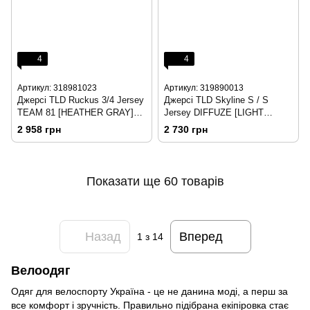
4
4
Артикул: 318981023
Артикул: 319890013
Джерсі TLD Ruckus 3/4 Jersey
Джерсі TLD Skyline S / S
TEAM 81 [HEATHER GRAY]
Jersey DIFFUZE [LIGHT
розмір MD
MARINE / NAVY], розмір MD
2 958 грн
2 730 грн
Показати ще 60 товарів
Назад
Вперед
1
з 14
Велоодяг
Одяг для велоспорту Україна - це не данина моді, а перш за
все комфорт і зручність. Правильно підібрана екіпіровка стає