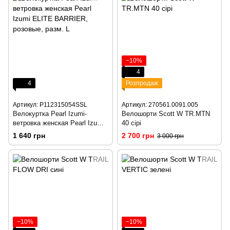
−10%
4
4
Розпродаж
Артикул: P112315054SSL
Артикул: 270561.0091.005
Велокуртка Pearl Izumi-
Велошорти Scott W TR.MTN
ветровка женская Pearl Izumi
40 сірі
ELITE BARRIER, розовые,
1 640 грн
2 700 грн
3 000 грн
разм. L
−10%
−10%