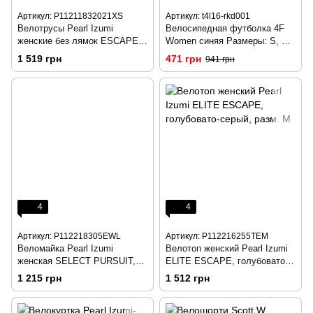
Артикул: P11211832021XS
Артикул: t4l16-rkd001
Велотрусы Pearl Izumi
Велосипедная футболка 4F
женские без лямок ESCAPE
Women синяя Размеры: S, М,
SUGAR Cycling 3/4 черн разм
L
1 519 грн
471 грн
941 грн
L
4
4
Артикул: P112218305EWL
Артикул: P112216255TEM
Веломайка Pearl Izumi
Велотоп женский Pearl Izumi
женская SELECT PURSUIT,
ELITE ESCAPE, голубовато-
розовая, разм. L
серый, разм. M
1 215 грн
1 512 грн