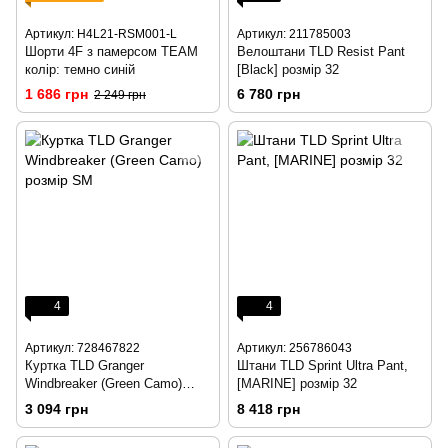
Артикул: H4L21-RSM001-L
Артикул: 211785003
Шорти 4F з памерсом TEAM
Велоштани TLD Resist Pant
колір: темно синій
[Black] розмір 32
1 686 грн
6 780 грн
2 249 грн
4
4
Артикул: 728467822
Артикул: 256786043
Куртка TLD Granger
Штани TLD Sprint Ultra Pant,
Windbreaker (Green Camo)
[MARINE] розмір 32
розмір SM
3 094 грн
8 418 грн