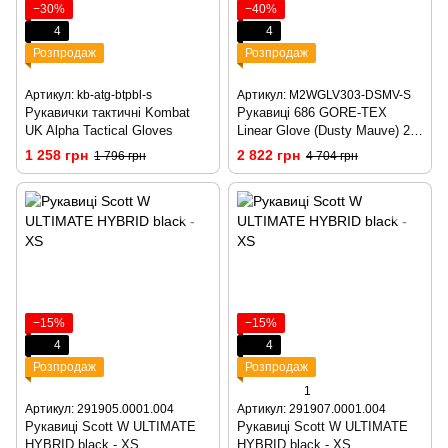
−30%
−40%
4
4
Розпродаж
Розпродаж
Артикул: kb-atg-btpbl-s
Артикул: M2WGLV303-DSMV-S
Рукавички тактичні Kombat
Рукавиці 686 GORE-TEX
UK Alpha Tactical Gloves
Linear Glove (Dusty Mauve) 23-
24, S
1 258 грн
2 822 грн
1 796 грн
4 704 грн
−15%
−15%
4
4
Розпродаж
Розпродаж
1
Артикул: 291905.0001.004
Артикул: 291907.0001.004
Рукавиці Scott W ULTIMATE
Рукавиці Scott W ULTIMATE
HYBRID black - XS
HYBRID black - XS