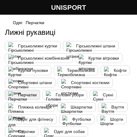
UNISPORT
Одяг
Перчатки
Лижні рукавиці
Гірськолижні куртки
Гірськолижні штани
Гірськолижні комбінезони
Куртки вітровки
Куртки пуховки
Термобілизна
Кофти
Спортивні штани
Спортивні костюми
Перчатки
Головні убори
Сукні
Пляжна колекція
Шкарпетки
Взуття
Одяг для фітнесу
Футболки
Шорти
Сорочки
Одяг для собак