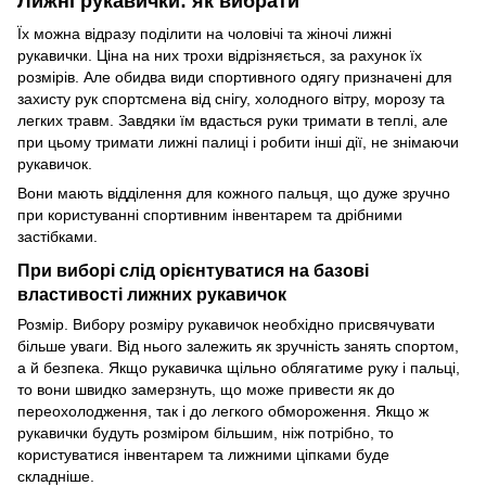
Лижні рукавички: як вибрати
Їх можна відразу поділити на чоловічі та жіночі лижні
рукавички. Ціна на них трохи відрізняється, за рахунок їх
розмірів. Але обидва види спортивного одягу призначені для
захисту рук спортсмена від снігу, холодного вітру, морозу та
легких травм. Завдяки їм вдасться руки тримати в теплі, але
при цьому тримати лижні палиці і робити інші дії, не знімаючи
рукавичок.
Вони мають відділення для кожного пальця, що дуже зручно
при користуванні спортивним інвентарем та дрібними
застібками.
При виборі слід орієнтуватися на базові
властивості лижних рукавичок
Розмір. Вибору розміру рукавичок необхідно присвячувати
більше уваги. Від нього залежить як зручність занять спортом,
а й безпека. Якщо рукавичка щільно облягатиме руку і пальці,
то вони швидко замерзнуть, що може привести як до
переохолодження, так і до легкого обмороження. Якщо ж
рукавички будуть розміром більшим, ніж потрібно, то
користуватися інвентарем та лижними ціпками буде
складніше.