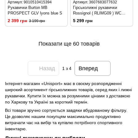
Артикул: 9010510415394
Артикул: 3607683077632
Рукавички Burton MB
Гірськолижні рукавички
PROSPECT GLV lyons blue S
Rossignol ( RLIMG09 ) WC
PRO RACE LTH IMPR G, M
2 399 грн
5 299 грн
3 199 грн
Показати ще 60 товарів
Назад
Вперед
1
з 4
Інтернет-магазин «Unisport» має в своєму розпорядженні
широкий асортимент гірськолижних товарів, серед яких і лижні
рукавички. Купити їх можна за розумними цінами з доставкою
по Харкову та Україні за короткий термін.
Всі товари зручно сортуються завдяки вбудованому фільтру.
Це дозволяє нашим покупцям максимально продуктивно
витрачати час на вибір та купівлю потрібного спортивного
інвентарю.