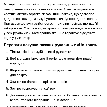
Матеріал зовнішньої частини рукавичок, утеплювача та
мембранної тканини також важливий. Сучасні моделі все
частіше містять гортекс як зовнішній покрив, що дозволяє
додатково захищати руку і утеплювач від попадання вологи.
При цьому до руки здійснюється приплив повітря, що дає їй
забороняти. Утеплювач, як правило, використовується якісний
у всіх рукавичках. Мембранна тканина гарантує відсутність
води у рукавичці.
Переваги покупки лижних рукавиць у «Unisport»
Тільки якісні та надійні лижні рукавички.
Веб-магазин існує вже 8 років, що є гарантією нашої
порядності.
Широкий асортимент лижних рукавичок та інших товарів
для спорту.
Знижки на багато товарів з каталогів.
Зручне користування сайтом.
Доставка до всіх регіонів України та Харкова, з можливістю
безкоштовного відправлення замовлення.
Безкоштовні консультації онлайн або по телефону.