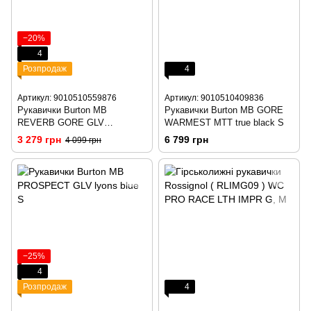
−20%
4
Розпродаж
4
Артикул: 9010510559876
Артикул: 9010510409836
Рукавички Burton MB
Рукавички Burton MB GORE
REVERB GORE GLV
WARMEST MTT true black S
sulfur/trublk S
3 279 грн
6 799 грн
4 099 грн
−25%
4
Розпродаж
4