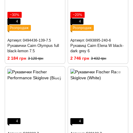
−30%
−20%
4
4
Розпродаж
Розпродаж
Артикул: 0494436-139-7.5
Артикул: 0493895-240-6
Рукавички Cairn Olympus full
Рукавиці Cairn Elena W black-
black-lemon 7.5
dark grey 6
2 184 грн
2 746 грн
3 120 грн
3 432 грн
4
4