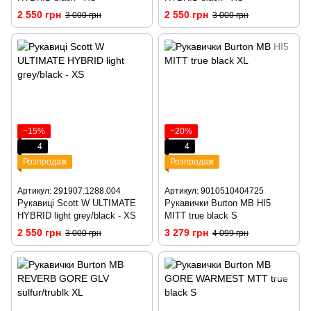
2 550 грн
2 550 грн
3 000 грн
3 000 грн
−15%
−20%
4
4
Розпродаж
Розпродаж
Артикул: 291907.1288.004
Артикул: 9010510404725
Рукавиці Scott W ULTIMATE
Рукавички Burton MB HI5
HYBRID light grey/black - XS
MITT true black S
2 550 грн
3 279 грн
3 000 грн
4 099 грн