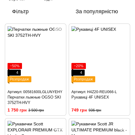
Фільтр
За популярністю
−50%
−20%
4
4
Розпродаж
Розпродаж
Артикул: 00581600LGLUNYEHY
Артикул: H4Z20-REU066-L
Перчатки лыжные OGSO SKI
Рукавиці 4F UNISEX
3752TH-HVY
1 750 грн
749 грн
3 500 грн
936 грн