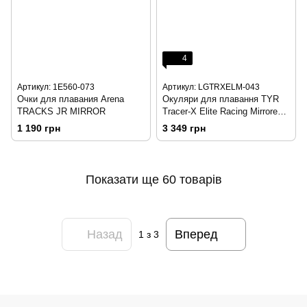
4
Артикул: 1E560-073
Артикул: LGTRXELM-043
Очки для плавания Arena
Окуляри для плавання TYR
TRACKS JR MIRROR
Tracer-X Elite Racing Mirrored
Silver\Black
1 190 грн
3 349 грн
Показати ще 60 товарів
Назад
Вперед
1
з 3