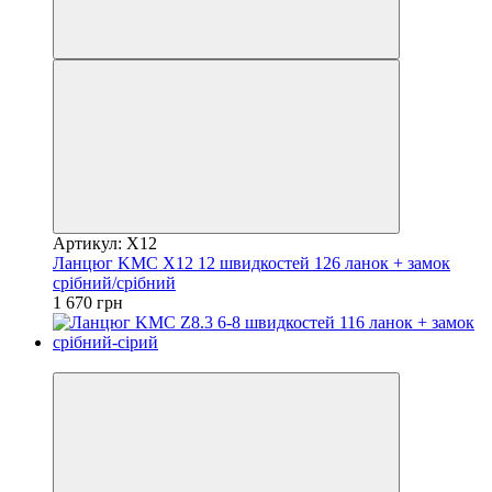
Артикул: X12
Ланцюг KMC X12 12 швидкостей 126 ланок + замок
срібний/срібний
1 670 грн
4