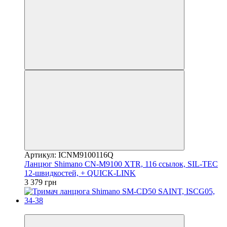
Артикул: ICNM9100116Q
Ланцюг Shimano CN-M9100 XTR, 116 ссылок, SIL-TEC
12-швидкостей, + QUICK-LINK
3 379 грн
4