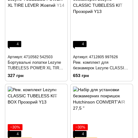
4
4
Артикул: 4710582 542503
Артикул: 4712805 997626
Бортувальні лопатки Lezyne
Рем. комплект для
TUBELESS POWER XL TIRE
безкамерок Lezyne CLASSIC
LEVER Жовтий Y14
TUBELESS KIT Прозорий Y13
327 грн
653 грн
−30%
−30%
4
4