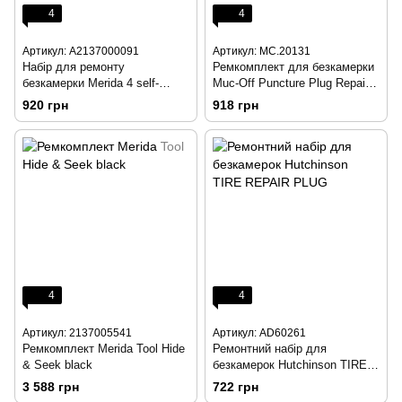
4
4
Артикул: A2137000091
Артикул: MC.20131
Набір для ремонту
Ремкомплект для безкамерки
безкамерки Merida 4 self-
Muc-Off Puncture Plug Repair
vulcanizing plugs, insertion tool
Kit
920 грн
918 грн
and driller
4
4
Артикул: 2137005541
Артикул: AD60261
Ремкомплект Merida Tool Hide
Ремонтний набір для
& Seek black
безкамерок Hutchinson TIRE
REPAIR PLUG
3 588 грн
722 грн