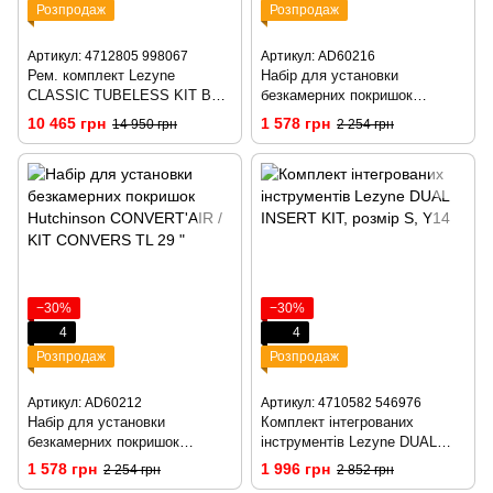
Розпродаж
Розпродаж
Артикул: 4712805 998067
Артикул: AD60216
Рем. комплект Lezyne
Набір для установки
CLASSIC TUBELESS KIT BOX
безкамерних покришок
Прозорий Y13
Hutchinson CONVERT'AIR 27,5
10 465 грн
1 578 грн
14 950 грн
2 254 грн
"
−30%
−30%
4
4
Розпродаж
Розпродаж
Артикул: AD60212
Артикул: 4710582 546976
Набір для установки
Комплект інтегрованих
безкамерних покришок
інструментів Lezyne DUAL
Hutchinson CONVERT'AIR /
INSERT KIT, розмір S, Y14
1 578 грн
1 996 грн
2 254 грн
2 852 грн
KIT CONVERS TL 29 "