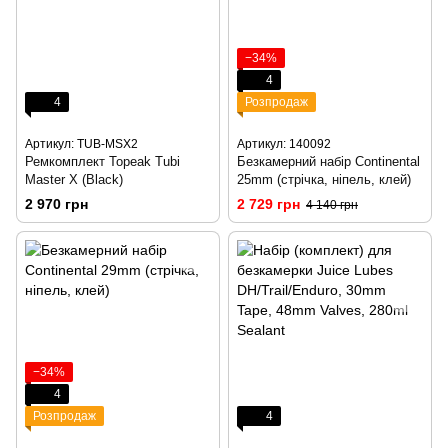
−34%
4
4
Розпродаж
Артикул: TUB-MSX2
Артикул: 140092
Ремкомплект Topeak Tubi
Безкамерний набір Continental
Master X (Black)
25mm (стрічка, ніпель, клей)
2 970 грн
2 729 грн
4 140 грн
−34%
4
Розпродаж
4