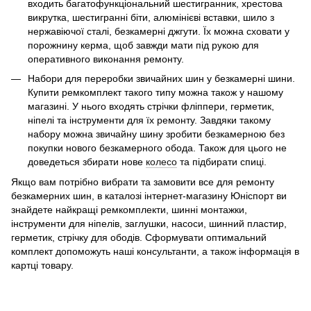
входить багатофункціональний шестигранник, хрестова
викрутка, шестигранні біти, алюмінієві вставки, шило з
нержавіючої сталі, безкамерні джгути. Їх можна сховати у
порожнину керма, щоб завжди мати під рукою для
оперативного виконання ремонту.
Набори для переробки звичайних шин у безкамерні шини.
Купити ремкомплект такого типу можна також у нашому
магазині. У нього входять стрічки фліппери, герметик,
ніпелі та інструменти для їх ремонту. Завдяки такому
набору можна звичайну шину зробити безкамерною без
покупки нового безкамерного обода. Також для цього не
доведеться збирати нове
колесо
та підбирати спиці.
Якщо вам потрібно вибрати та замовити все для ремонту
безкамерних шин, в каталозі інтернет-магазину Юніспорт ви
знайдете найкращі ремкомплекти, шинні монтажки,
інструменти для ніпелів, заглушки, насоси, шинний пластир,
герметик, стрічку для ободів. Сформувати оптимальний
комплект допоможуть наші консультанти, а також інформація в
картці товару.