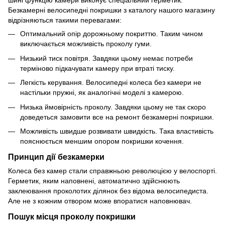
шині функцію камери виконує спеціальний герметик.
Безкамерні велосипедні покришки з каталогу нашого магазину
відрізняються такими перевагами:
Оптимальний опір дорожньому покриттю. Таким чином
виключається можливість проколу гуми.
Низький тиск повітря. Завдяки цьому немає потреби
терміново підкачувати камеру при втраті тиску.
Легкість керування. Велосипедні колеса без камери не
настільки пружні, як аналогічні моделі з камерою.
Низька ймовірність проколу. Завдяки цьому не так скоро
доведеться замовити все на ремонт безкамерні покришки.
Можливість швидше розвивати швидкість. Така властивість
пояснюється меншим опором покришки кочення.
Принцип дії безкамерки
Колеса без камер стали справжньою революцією у велоспорті.
Герметик, яким наповнені, автоматично здійснюють
заклеювання проколотих ділянок без відома велосипедиста.
Але не з кожним отвором може впоратися наповнювач.
Пошук місця проколу покришки