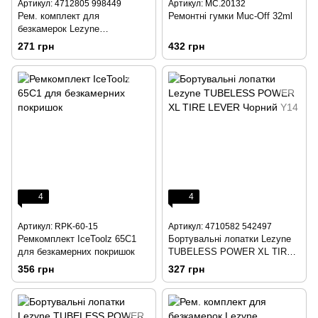
Артикул: 4712805 998449
Артикул: MC.20132
Рем. комплект для
Ремонтні гумки Muc-Off 32ml
безкамерок Lezyne
TUBELESS PLUG RERILL-10
271 грн
432 грн
Чорний Y13
4
4
Артикул: RPK-60-15
Артикул: 4710582 542497
Ремкомплект IceToolz 65C1
Бортувальні лопатки Lezyne
для безкамерних покришок
TUBELESS POWER XL TIRE
LEVER Чорний Y14
356 грн
327 грн