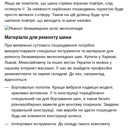
Якщо ви помітили, що шина стрімко втрачає повітря, слід
оглянути її. За наявності серйозних пошкоджень
герметик
буде
просто витікати з отвору. Також на цій ділянці буде чути
шипіння повітря, що виходить із шини назовні.
Матеріали для ремонту шини
При виявленні суттєвого пошкодження потрібно
використовувати спеціальні інструменти та матеріали для
ремонту безкамерних велосипедних шин. Купити у Харкові,
Львові, Миколайовичу та інших містах України їх можна у
нашому інтернет-магазині. У нас ви знайдете професійні
ремкомплекти та окремі складові. До них, наприклад,
відносяться:
Бортувальні лопатки. Краще вибрати надміцні моделі,
армовані волокном. У їх конструкції передбачено
спеціальний гак для бортування шин, а також безліч
різнокаліберних важелів для монтажу покришок. Завдяки
правильній конструкції, такі вироби не здатні пошкодити
будь-які елементи конструкції колеса.
Інтегровані інструменти. До складу такого комплекту