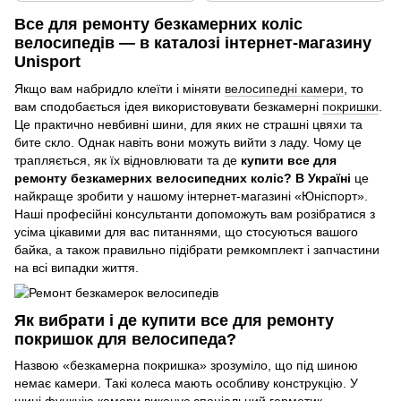
Все для ремонту безкамерних коліс
велосипедів — в каталозі інтернет-магазину
Unisport
Якщо вам набридло клеїти і міняти
велосипедні камери
, то
вам сподобається ідея використовувати безкамерні
покришки
.
Це практично невбивні шини, для яких не страшні цвяхи та
бите скло. Однак навіть вони можуть вийти з ладу. Чому це
трапляється, як їх відновлювати та де
купити все для
ремонту безкамерних велосипедних коліс? В Україні
це
найкраще зробити у нашому інтернет-магазині «Юніспорт».
Наші професійні консультанти допоможуть вам розібратися з
усіма цікавими для вас питаннями, що стосуються вашого
байка, а також правильно підібрати ремкомплект і запчастини
на всі випадки життя.
Як вибрати і де купити все для ремонту
покришок для велосипеда?
Назвою «безкамерна покришка» зрозуміло, що під шиною
немає камери. Такі колеса мають особливу конструкцію. У