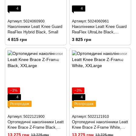
4
4
Артикул: 5024060900
Артикул: 5024060961
Наколінники Leatt Knee Guard
Наколінники Leatt Knee Guard
ReaFlex Hybrid Black, Small
ReaFlex UltraLite Black,
Medium
4 815 грн
3 825 грн
−3%
−3%
4
4
Розпродаж
Розпродаж
Артикул: 5022121900
Артикул: 5022121910
Ортопедичні наколінники Leatt
Ортопедичні наколінники Leatt
Knee Brace Z-Frame Black,
Knee Brace Z-Frame White,
Small
Small
13 275 грн
13 275 грн
13 725 грн
13 725 грн