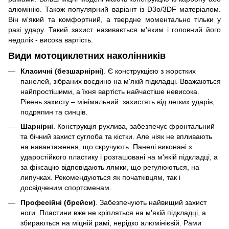
алюмінію. Також популярний варіант із D3o/3DF матеріалом.
Він м'який та комфортний, а твердне моментально тільки у
разі удару. Такий захист називається м'яким і головний його
недолік - висока вартість.
Види мотоциклетних наколінників
Класичні (безшарнірні)
. Є конструкцією з жорстких
панелей, зібраних воєдино на м'якій підкладці. Вважаються
найпростішими, а їхня вартість найчастіше невисока.
Рівень захисту – мінімальний: захистять від легких ударів,
подряпин та синців.
Шарнірні
. Конструкція рухлива, забезпечує фронтальний
та бічний захист суглоба та кістки. Але ніяк не впливають
на навантаження, що скручують. Панелі виконані з
ударостійкого пластику і розташовані на м'якій підкладці, а
за фіксацію відповідають лямки, що регулюються, на
липучках. Рекомендуються як початківцям, так і
досвідченим спортсменам.
Професійні (брейси)
. Забезпечують найвищий захист
ноги. Пластини вже не кріпляться на м'якій підкладці, а
збираються на міцній рамі, нерідко алюмінієвій. Рами