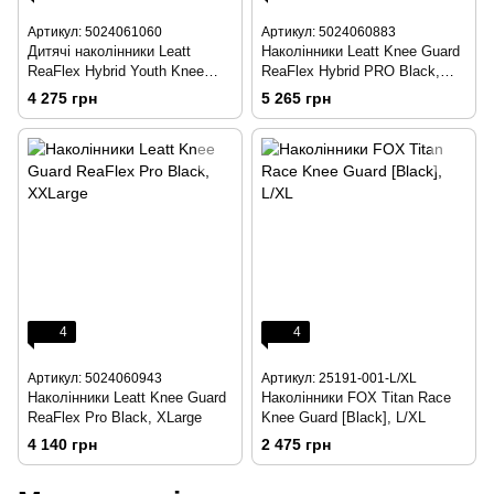
Артикул: 5024061060
Артикул: 5024060883
Дитячі наколінники Leatt
Наколінники Leatt Knee Guard
ReaFlex Hybrid Youth Knee
ReaFlex Hybrid PRO Black,
Guard [Black], One Size
XLarge
4 275 грн
5 265 грн
4
4
Артикул: 5024060943
Артикул: 25191-001-L/XL
Наколінники Leatt Knee Guard
Наколінники FOX Titan Race
ReaFlex Pro Black, XLarge
Knee Guard [Black], L/XL
4 140 грн
2 475 грн