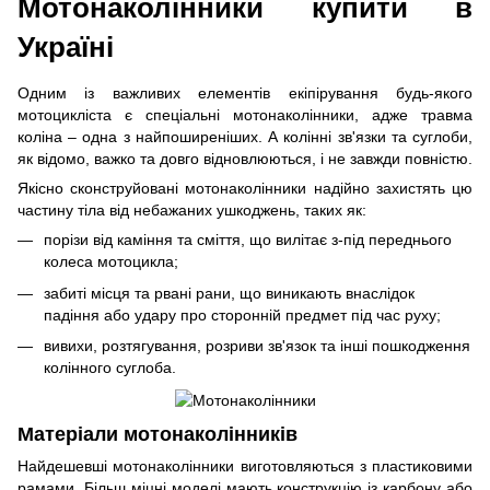
Мотонаколінники купити в
Україні
Одним із важливих елементів екіпірування будь-якого
мотоцикліста є спеціальні мотонаколінники, адже травма
коліна – одна з найпоширеніших. А колінні зв'язки та суглоби,
як відомо, важко та довго відновлюються, і не завжди повністю.
Якісно сконструйовані мотонаколінники надійно захистять цю
частину тіла від небажаних ушкоджень, таких як:
порізи від каміння та сміття, що вилітає з-під переднього
колеса мотоцикла;
забиті місця та рвані рани, що виникають внаслідок
падіння або удару про сторонній предмет під час руху;
вивихи, розтягування, розриви зв'язок та інші пошкодження
колінного суглоба.
Матеріали мотонаколінників
Найдешевші мотонаколінники виготовляються з пластиковими
рамами. Більш міцні моделі мають конструкцію із карбону або