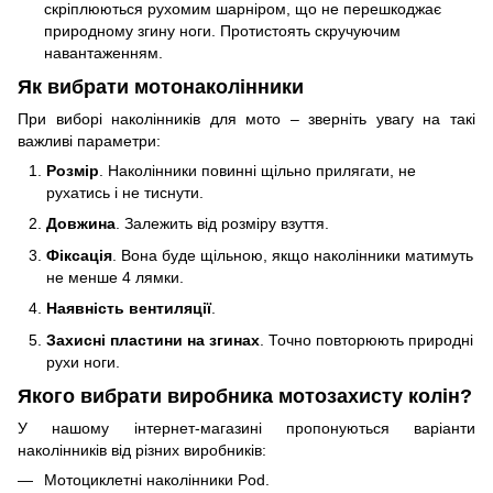
скріплюються рухомим шарніром, що не перешкоджає
природному згину ноги. Протистоять скручуючим
навантаженням.
Як вибрати мотонаколінники
При виборі наколінників для мото – зверніть увагу на такі
важливі параметри:
Розмір
. Наколінники повинні щільно прилягати, не
рухатись і не тиснути.
Довжина
. Залежить від розміру взуття.
Фіксація
. Вона буде щільною, якщо наколінники матимуть
не менше 4 лямки.
Наявність вентиляції
.
Захисні пластини на згинах
. Точно повторюють природні
рухи ноги.
Якого вибрати виробника мотозахисту колін?
У нашому інтернет-магазині пропонуються варіанти
наколінників від різних виробників:
Мотоциклетні наколінники Pod.