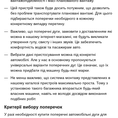
вантажопідйомності і масі планованого вантажу.
Цей пристрій також буде досить потужним, що дозволить
без проблем транспортувати плановані вантажі. Для цього
підбираються поперечки необхідного в кожному
конкретному випадку перетину.
Важливо, що поперечні дуги, замовити з доставленням які
можна в нашому інтернет-магазині, не будуть викликати
утворення гулу, свисту і інших звуків. Це забезпечить
комфортність водієві та пасажирам авто.
Вибрати дані пристосування можна під конкретні
автомобілі. Але у нас в основному пропонуються
універсальні варіанти поперечних дуг. Це означає, що їх
можна придбати під машину будь-якої марки.
Не менш важливо, що система монтажу представлених в
нашому каталозі пристроїв максимально проста. Тому з
установкою такого багажника впорається будь-який
власник машини, навіть не володіє досвідом виконання
подібних робіт.
Критерії вибору поперечок
У разі необхідності купити поперечні автомобільні дуги для