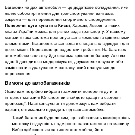
Багажник на дах автомобіля — це додаткове обладнання, яке
являє собою кріплення для транспортування вантажів,
зокрема —
для перевезення спортивного спорядження
.
Поперечні дуги купити в Києві
, Харкові, Львові та інших
містах України можна для різних видів транспорту. У нашому
магазині така система пропонується в комплекті з кріпильними
елементами. Встановлюється вона в спеціально відведені для
цього місця. Переважно це водостоки і рейлінги. На багатьох
автомобілях спочатку йде система кріплення багажу. Але все
одно її доводиться модернізувати, доукомплектовувати або
замінювати з урахуванням вантажу, який планується до
перевезення.
Вимоги до автобагажників
Якщо вам потрібно вибрати і замовити поперечні дуги, в
інтернет-магазині Юніспорт ви знайдете кращі на сьогодні
пропозиції. Наші консультанти допоможуть вам вибрати
варіант, оптимально підходить під ваш автомобіль:
Такий багажник буде легким, що забезпечить комфортність
монтажу і відсутність надмірного навантаження на машину.
Вибір здійснюється за типом автомобіля, його