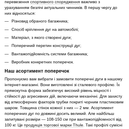
перевезення
спортивного спорядження
важливо з
урахуванням безлічі актуальних чинників. В першу чергу до
них відносяться:
Різновид обраного багажника;
Спосіб кріплення дуг на автомобілі;
Матеріал, з якого створені дуги;
Поперечний перетин конструкції дуг;
Вантажопідйомність системи багажника;
Виробник конкретних поперечок.
Наш асортимент поперечок
Пропонуємо вам вибрати і замовити поперечні дуги в нашому
інтернет-магазині. Вони виготовлені зі сталевого профілю. Їх
прямокутна форма забезпечує високий рівень міцності і
стійкості до агресивних дій, включаючи механічні. Для захисту
від атмосферних факторів трубки покриті чорним пластиковим
шаром. Товщина стінок кожної з них — 2 мм. Асортимент
поперечних дуг по довжині досить великий. Але найбільш
запитувані розміри — 108-150 см при вантажопідйомності від
100 кг. Це
продукція торгової марки Thule
. Такі профілі сумісні