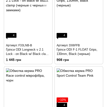
4
4
Артикул: F33LNB-B
Артикул: D06FFB
Гріпси ODI Longneck v 2.1
Гріпси ODI F-1 FLOAT Grips,
Lock - on Black w/ Black clamp
130mm, Black (черные)
(черные с черными замками)
1 445 грн
908 грн
−10%
4