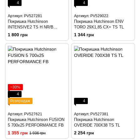
4
4
Артикул: PV527281
Артикул: PV529022
Покришка Hutchinson
Покришка Hutchinson ENV
INTENSIVE2 TS H NR/B
TORO 29X1,85 CX+ TS TL
700X25
1 800 грн
1 344 грн
−30%
4
Розпродаж
4
Артикул: PV527621
Артикул: PV527381
Покришка Hutchinson FUSION
Покришка Hutchinson
5 700x25 PERFORMANCE FB
OVERIDE 700X38 TS TL
1 355 грн
2 254 грн
1 936 грн