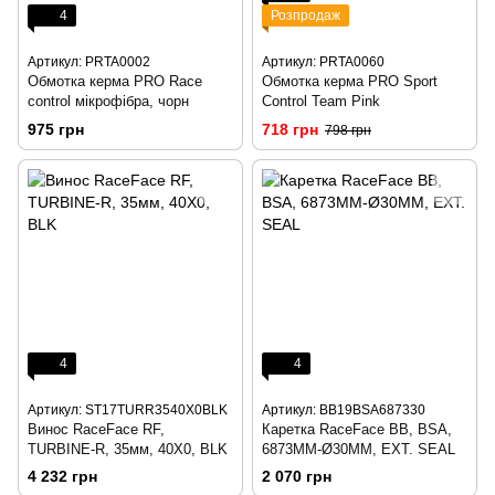
4
Розпродаж
Артикул: PRTA0002
Артикул: PRTA0060
Обмотка керма PRO Race
Обмотка керма PRO Sport
control мікрофібра, чорн
Control Team Pink
975 грн
718 грн
798 грн
4
4
Артикул: ST17TURR3540X0BLK
Артикул: BB19BSA687330
Винос RaceFace RF,
Каретка RaceFace BB, BSA,
TURBINE-R, 35мм, 40X0, BLK
6873MM-Ø30MM, EXT. SEAL
4 232 грн
2 070 грн