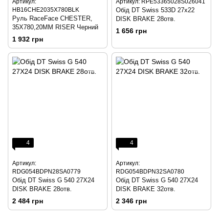
Артикул:
Артикул: RPE53365028S026041
HB16CHE2035X780BLK
Обід DT Swiss 533D 27x22
Руль RaceFace CHESTER,
DISK BRAKE 28отв.
35X780,20MM RISER Черний
1 656 грн
1 932 грн
4
4
Артикул:
Артикул:
RDG054BDPN28SA0779
RDG054BDPN32SA0780
Обід DT Swiss G 540 27X24
Обід DT Swiss G 540 27X24
DISK BRAKE 28отв.
DISK BRAKE 32отв.
2 484 грн
2 346 грн