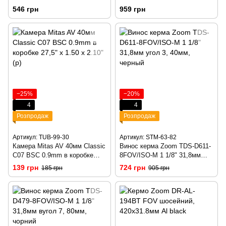
B/B-SK HS425 SBC
546 грн
959 грн
−25%
−20%
4
4
Розпродаж
Розпродаж
Артикул: TUB-99-30
Артикул: STM-63-82
Камера Mitas AV 40мм Classic
Винос керма Zoom TDS-D611-
C07 BSC 0.9mm в коробке
8FOV/ISO-M 1 1/8" 31,8мм
27,5" x 1.50 x 2.10"(р)
угол 3, 40мм, черный
139 грн
724 грн
185 грн
905 грн