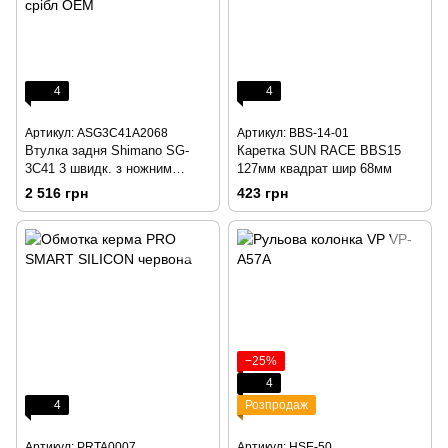
4
4
Артикул: ASG3C41A2068
Артикул: BBS-14-01
Втулка задня Shimano SG-
Каретка SUN RACE BBS15
3C41 3 швидк. з ножним
127мм квадрат шир 68мм
гальмоом Shimano, 36отв
2 516 грн
423 грн
(OLD 120мм) без SM-3C41,
срібл ОЕМ
−25%
4
4
Розпродаж
Артикул: PRTA0007
Артикул: HSE-50