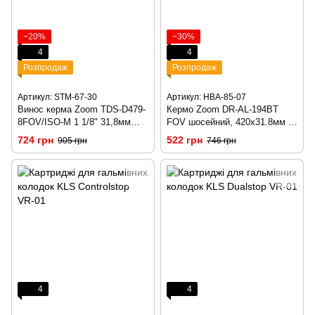
−20%
−30%
4
4
Розпродаж
Розпродаж
Артикул: STM-67-30
Артикул: HBA-85-07
Винос керма Zoom TDS-D479-
Кермо Zoom DR-AL-194BT
8FOV/ISO-M 1 1/8" 31,8мм
FOV шосейний, 420x31.8мм Al
вугол 7, 80мм, чорний
black
724 грн
522 грн
905 грн
746 грн
4
4