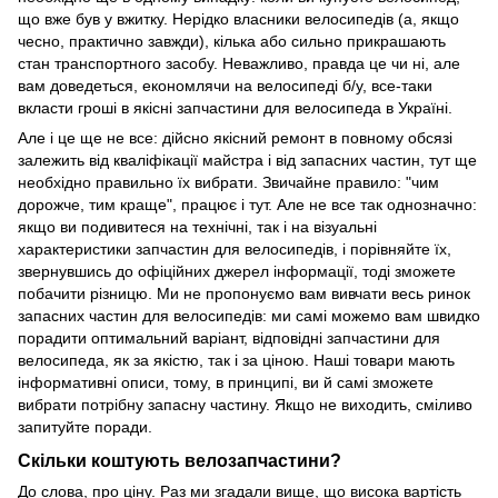
що вже був у вжитку. Нерідко власники велосипедів (а, якщо
чесно, практично завжди), кілька або сильно прикрашають
стан транспортного засобу. Неважливо, правда це чи ні, але
вам доведеться, економлячи на велосипеді б/у, все-таки
вкласти гроші в якісні запчастини для велосипеда в Україні.
Але і це ще не все: дійсно якісний ремонт в повному обсязі
залежить від кваліфікації майстра і від запасних частин, тут ще
необхідно правильно їх вибрати. Звичайне правило: "чим
дорожче, тим краще", працює і тут. Але не все так однозначно:
якщо ви подивитеся на технічні, так і на візуальні
характеристики запчастин для велосипедів, і порівняйте їх,
звернувшись до офіційних джерел інформації, тоді зможете
побачити різницю. Ми не пропонуємо вам вивчати весь ринок
запасних частин для велосипедів: ми самі можемо вам швидко
порадити оптимальний варіант, відповідні запчастини для
велосипеда, як за якістю, так і за ціною. Наші товари мають
інформативні описи, тому, в принципі, ви й самі зможете
вибрати потрібну запасну частину. Якщо не виходить, сміливо
запитуйте поради.
Скільки коштують велозапчастини?
До слова, про ціну. Раз ми згадали вище, що висока вартість