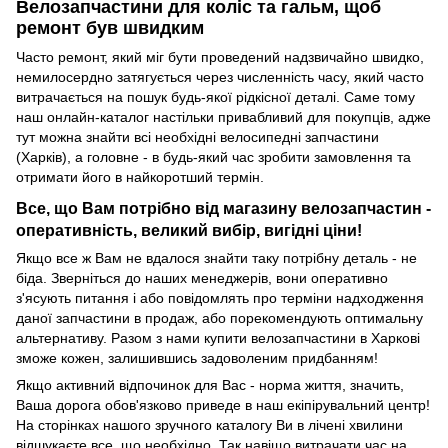
Велозапчастини для коліс та гальм, щоб
ремонт був швидким
Часто ремонт, який міг бути проведений надзвичайно швидко,
немилосердно затягується через численність часу, який часто
витрачається на пошук будь-якої рідкісної деталі. Саме тому
наш онлайн-каталог настільки привабливий для покупців, адже
тут можна знайти всі необхідні велосипедні запчастини
(Харків), а головне - в будь-який час зробити замовлення та
отримати його в найкоротший термін.
Все, що Вам потрібно від магазину велозапчастин -
оперативність, великий вибір, вигідні ціни!
Якщо все ж Вам не вдалося знайти таку потрібну деталь - не
біда. Зверніться до наших менеджерів, вони оперативно
з'ясують питання і або повідомлять про терміни надходження
даної запчастини в продаж, або порекомендують оптимальну
альтернативу. Разом з нами купити велозапчастини в Харкові
зможе кожен, залишившись задоволеним придбанням!
Якщо активний відпочинок для Вас - норма життя, значить,
Ваша дорога обов'язково приведе в наш екіпірувальний центр!
На сторінках нашого зручного каталогу Ви в лічені хвилини
відшукаєте все, що необхідно. Так навіщо витрачати час на