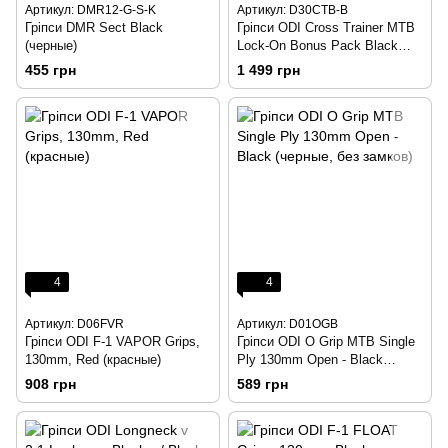
Артикул: DMR12-G-S-K
Артикул: D30CTB-B
Гріпси DMR Sect Black
Гріпси ODI Cross Trainer MTB
(черные)
Lock-On Bonus Pack Black
w/Black Clamps (черные с
455 грн
1 499 грн
черными замками)
4
4
Артикул: D06FVR
Артикул: D01OGB
Гріпси ODI F-1 VAPOR Grips,
Гріпси ODI O Grip MTB Single
130mm, Red (красные)
Ply 130mm Open - Black
(черные, без замков)
908 грн
589 грн