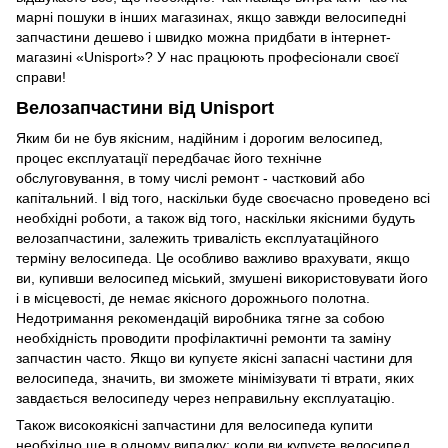
марні пошуки в інших магазинах, якщо завжди велосипедні
запчастини дешево і швидко можна придбати в інтернет-
магазині «Unisport»? У нас працюють професіонали своєї
справи!
Велозапчастини від Unisport
Яким би не був якісним, надійним і дорогим велосипед,
процес експлуатації передбачає його технічне
обслуговування, в тому числі ремонт - частковий або
капітальний. І від того, наскільки буде своєчасно проведено всі
необхідні роботи, а також від того, наскільки якісними будуть
велозапчастини, залежить тривалість експлуатаційного
терміну велосипеда. Це особливо важливо врахувати, якщо
ви, купивши велосипед міський, змушені використовувати його
і в місцевості, де немає якісного дорожнього полотна.
Недотримання рекомендацій виробника тягне за собою
необхідність проводити профілактичні ремонти та заміну
запчастин часто. Якщо ви купуєте якісні запасні частини для
велосипеда, значить, ви зможете мінімізувати ті втрати, яких
завдається велосипеду через неправильну експлуатацію.
Також високоякісні запчастини для велосипеда купити
необхідно ще в одному випадку: коли ви купуєте велосипед,