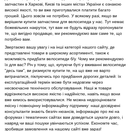
запчастин в Харкові, Києві та інших містах України є ознакою
високої якості, то ви вже приготувалися платити багато
грошей. Цього зовсім не потрібно. У всякому разі, якщо ви
вирішили купити запчастини для велосипеда у нас. Тут немає
божевільних накруток, тут вам не будуть відразу пропонувати
те, що вигідно продавцю, ми рекомендуємо вам саме те, що
потрібно вам.
Звертаємо вашу увагу і на інші категорії нашого сайту, де
представлені товари в широкому асортименті, також є
можливість придбати велосипеди б/у. Чому ми рекомендуємо
їх для вас? Річ у тому, що, купуючи буті у вживанні велосипеди
"десь там", ви ризикуєте купити те, на що вже не варто
витрачатися, піклуючись про придбання дорогих деталей: їх
експлуатаційний термін може бути недовгим через
несвоєчасне технічного обслуговування. Наші ж товари
відрізняються високою якістю і надійністю, навіть якщо вони
вже кимось використовувалися. Не можна недооцінювати
якісну і повноцінну інформаційну підтримку: наші досвідчені
консультанти знають безліч нюансів, інформацію про які на
форумах і тематичних сайтах вам доведеться шукати довго, і
навряд чи ваші пошуки увінчаються успіхом. Економте час,
зробивши замовлення на нашому сайті вже зараз!