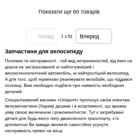
Показати ще 60 товарів
Назад
Вперед
1
з 91
Запчастини для велосипеду
Поломки та несправності - той вид неприємностей, від яких на
дорозі не застрахований ні найпотужніший і
високотехнологічний автомобіль, ні найпростіший велосипед.
А для того, щоб терміново реанімувати велобайк, що піддався
поломці, Вам необхідно подбати про наявність необхідних
деталей.
Спеціалізований магазин «Unisport» пропонує своїм клієнтам
велозапчастини (Харків) дешево і в асортименті, що вражає
уяву своєю величиною і різноманітністю. Тут є затребувані
деталі для будь-якого типу двоколісного транспорту, з їх
допомогою Ви завжди зможете самостійно усунути
несправність прямо на місці.