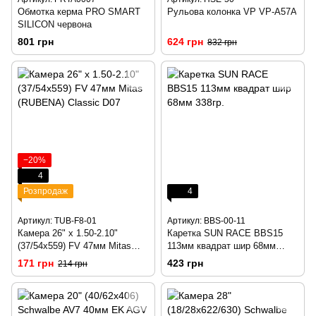
Обмотка керма PRO SMART
Рульова колонка VP VP-A57A
SILICON червона
801 грн
624 грн
832 грн
−20%
4
Розпродаж
4
Артикул: TUB-F8-01
Артикул: BBS-00-11
Камера 26" x 1.50-2.10"
Каретка SUN RACE BBS15
(37/54x559) FV 47мм Mitas
113мм квадрат шир 68мм
(RUBENA) Classic D07
338гр.
171 грн
423 грн
214 грн