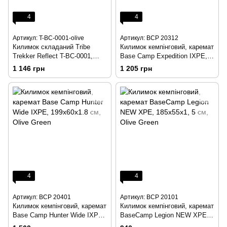
4
4
Артикул: T-BC-0001-olive
Артикул: BCP 20312
Килимок складаний Tribe
Килимок кемпінговий, каремат
Trekker Reflect T-BC-0001,
Base Camp Expedition IXPE,
olive
185x55x1.5см, Yellow
1 146 грн
1 205 грн
4
4
Артикул: BCP 20401
Артикул: BCP 20101
Килимок кемпінговий, каремат
Килимок кемпінговий, каремат
Base Camp Hunter Wide IXPE,
BaseCamp Legion NEW XPE,
199х60х1.8 см, Olive Green
185х55х1, 5 см, Olive Green