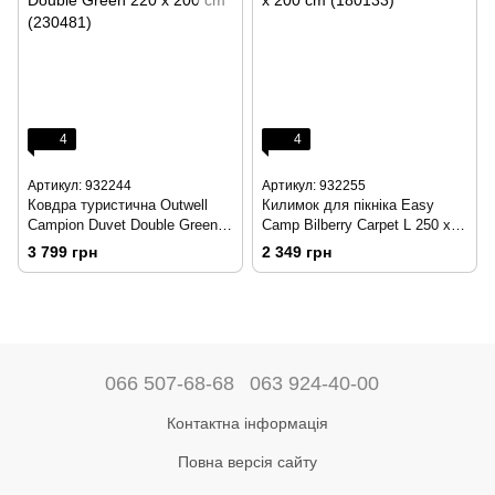
4
4
Артикул: 932244
Артикул: 932255
Ковдра туристична Outwell
Килимок для пікніка Easy
Campion Duvet Double Green
Camp Bilberry Carpet L 250 x
220 х 200 cm (230481)
200 cm (180133)
3 799 грн
2 349 грн
066 507-68-68
063 924-40-00
Контактна інформація
Повна версія сайту