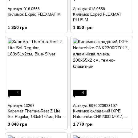
Артикул: 018.0556
Артикул: 018.0558
Килимок Exped FLEXMAT M
Килимок Exped FLEXMAT
PLUS M
1 350 грн
1 650 грн
4
4
Артикул: 13267
Артикул: 6976023923197
Каремат Therm-a-Rest Z Lite
Килимок складаний IXPE
Sol Regular, 183х51х2см, Blue-
Naturehike CNK2300DZ017,
Silver
алюмінієва плівка, 200x65х2
3 848 грн
1 770 грн
см, темно-блакитний