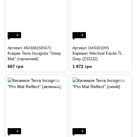
4
4
Артикул: 4823081505471
Артикул: DAS301055
Коврик Terra Incognita "Sleep
Каремат Wechsel Facila TL
Mat" (горчичний)
Grey (233132)
667 грн
1 872 грн
4
4