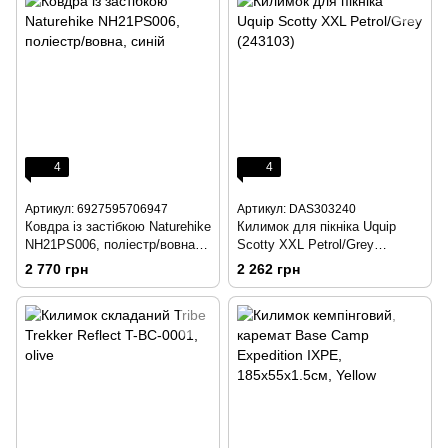
4
4
Артикул: 6927595706947
Артикул: DAS303240
Ковдра із застібкою Naturehike
Килимок для пікніка Uquip
NH21PS006, поліестр/вовна,
Scotty XXL Petrol/Grey
синій
(243103)
2 770 грн
2 262 грн