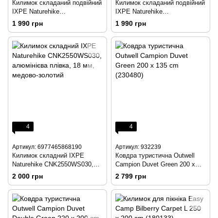
Килимок складаний подвійний
Килимок складаний подвійний
IXPE Naturehike
IXPE Naturehike
CNK2450WS044, алюмінієва
CNK2450WS044, алюмінієва
1 990 грн
1 990 грн
плівка, 200x120х1,8 см,
плівка, 200x120х1,8 см, синій
оливковий зелений
4
4
Артикул: 6977465868190
Артикул: 932239
Килимок складний IXPE
Ковдра туристична Outwell
Naturehike CNK2550WS030,
Campion Duvet Green 200 х
алюмінієва плівка, 18 мм,
135 cm (230480)
2 000 грн
2 799 грн
медово-золотий