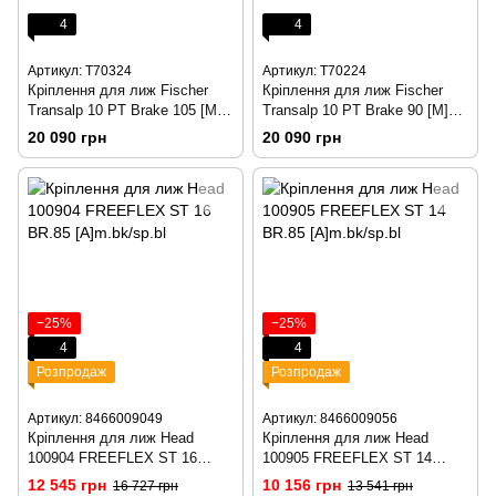
4
4
Артикул: T70324
Артикул: T70224
Кріплення для лиж Fischer
Кріплення для лиж Fischer
Transalp 10 PT Brake 105 [M]
Transalp 10 PT Brake 90 [M]
black/anthracite
black/anthracite
20 090 грн
20 090 грн
−25%
−25%
4
4
Розпродаж
Розпродаж
Артикул: 8466009049
Артикул: 8466009056
Кріплення для лиж Head
Кріплення для лиж Head
100904 FREEFLEX ST 16
100905 FREEFLEX ST 14
BR.85 [A]m.bk/sp.bl
BR.85 [A]m.bk/sp.bl
12 545 грн
10 156 грн
16 727 грн
13 541 грн