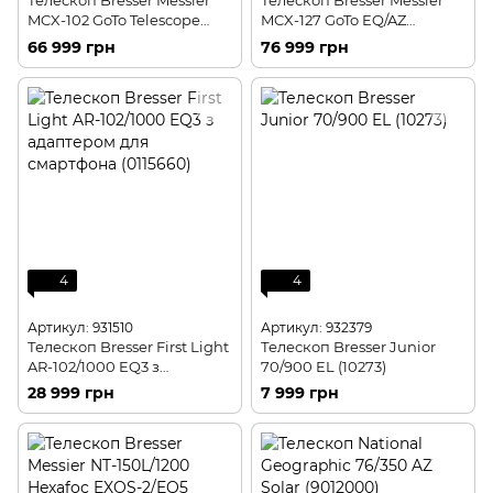
Телескоп Bresser Messier
Телескоп Bresser Messier
MCX-102 GoTo Telescope
MCX-127 GoTo EQ/AZ
EQ/AZ (4701102/13107)
(4701127/12753)
66 999 грн
76 999 грн
4
4
Артикул: 931510
Артикул: 932379
Телескоп Bresser First Light
Телескоп Bresser Junior
AR-102/1000 EQ3 з
70/900 EL (10273)
адаптером для смартфона
28 999 грн
7 999 грн
(0115660)