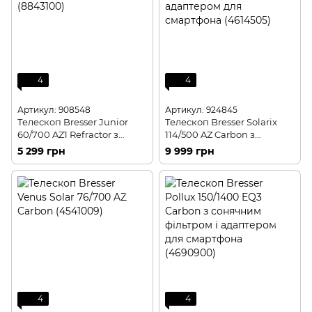
4
4
Артикул: 908548
Артикул: 924845
Телескоп Bresser Junior
Телескоп Bresser Solarix
60/700 AZ1 Refractor з
114/500 AZ Carbon з
кейсом (8843100)
сонячним фільтром і
5 299 грн
9 999 грн
адаптером для смартфона
(4614505)
4
4