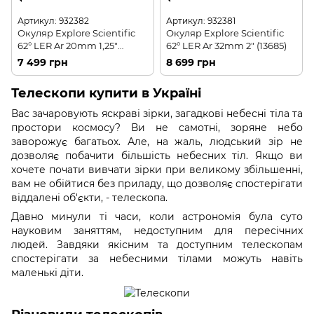
Артикул: 932382
Артикул: 932381
Окуляр Explore Scientific
Окуляр Explore Scientific
62° LER Ar 20mm 1,25"
62° LER Ar 32mm 2" (13685)
(11605)
7 499 грн
8 699 грн
Телескопи купити в Україні
Вас зачаровують яскраві зірки, загадкові небесні тіла та
простори космосу? Ви не самотні, зоряне небо
заворожує багатьох. Але, на жаль, людський зір не
дозволяє побачити більшість небесних тіл. Якщо ви
хочете почати вивчати зірки при великому збільшенні,
вам не обійтися без приладу, що дозволяє спостерігати
віддалені об'єкти, - телескопа.
Давно минули ті часи, коли астрономія була суто
науковим заняттям, недоступним для пересічних
людей. Завдяки якісним та доступним телескопам
спостерігати за небесними тілами можуть навіть
маленькі діти.