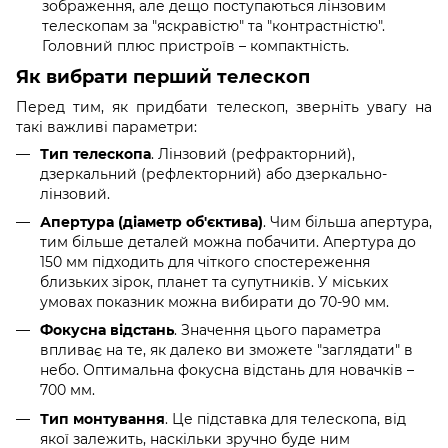
зображення, але дещо поступаються лінзовим
телескопам за "яскравістю" та "контрастністю".
Головний плюс пристроїв – компактність.
Як вибрати перший телескоп
Перед тим, як придбати телескоп, зверніть увагу на
такі важливі параметри:
Тип телескопа
. Лінзовий (рефракторний),
дзеркальний (рефлекторний) або дзеркально-
лінзовий.
Апертура (діаметр об'єктива)
. Чим більша апертура,
тим більше деталей можна побачити. Апертура до
150 мм підходить для чіткого спостереження
близьких зірок, планет та супутників. У міських
умовах показник можна вибирати до 70-90 мм.
Фокусна відстань
. Значення цього параметра
впливає на те, як далеко ви зможете "заглядати" в
небо. Оптимальна фокусна відстань для новачків –
700 мм.
Тип монтування
. Це підставка для телескопа, від
якої залежить, наскільки зручно буде ним