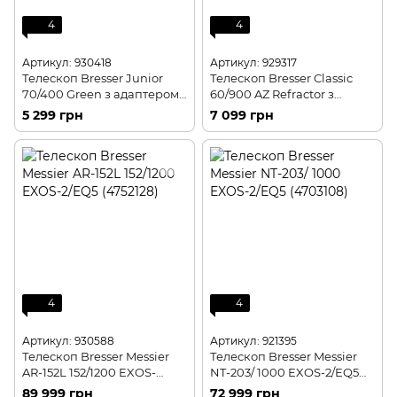
4
4
Артикул: 930418
Артикул: 929317
Телескоп Bresser Junior
Телескоп Bresser Classic
70/400 Green з адаптером
60/900 AZ Refractor з
для смартфона + рюкзак
адаптером для смартфона
5 299 грн
7 099 грн
(8850610B4K000)
(4660900)
4
4
Артикул: 930588
Артикул: 921395
Телескоп Bresser Messier
Телескоп Bresser Messier
AR-152L 152/1200 EXOS-
NT-203/ 1000 EXOS-2/EQ5
2/EQ5 (4752128)
(4703108)
89 999 грн
72 999 грн