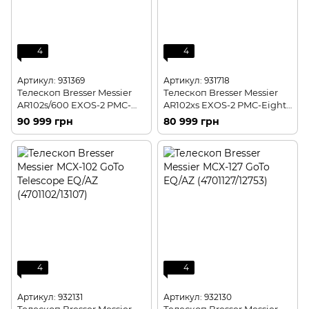
4
4
Артикул: 931369
Артикул: 931718
Телескоп Bresser Messier
Телескоп Bresser Messier
AR102s/600 EXOS-2 PMC-
AR102xs EXOS-2 PMC-Eight
Eight GoTo (4742600)
Goto (4742460)
90 999 грн
80 999 грн
4
4
Артикул: 932131
Артикул: 932130