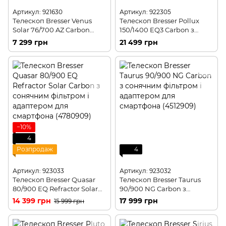
Артикул: 921630
Артикул: 922305
Телескоп Bresser Venus
Телескоп Bresser Pollux
Solar 76/700 AZ Carbon
150/1400 EQ3 Carbon з
(4541009)
сонячним фільтром і
7 299 грн
21 499 грн
адаптером для смартфона
(4690900)
−10%
4
Розпродаж
4
Артикул: 923033
Артикул: 923032
Телескоп Bresser Quasar
Телескоп Bresser Taurus
80/900 EQ Refractor Solar
90/900 NG Carbon з
Carbon з сонячним
сонячним фільтром і
14 399 грн
17 999 грн
15 999 грн
фільтром і адаптером для
адаптером для смартфона
смартфона (4780909)
(4512909)