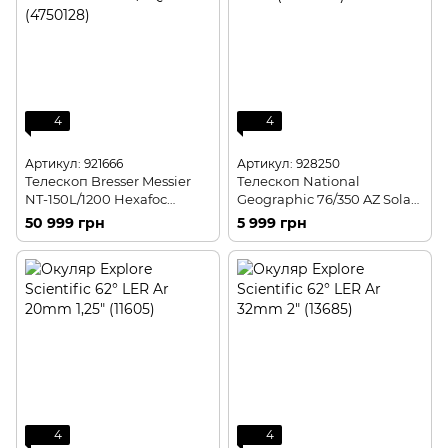
4
4
Артикул: 921666
Артикул: 928250
Телескоп Bresser Messier
Телескоп National
NT-150L/1200 Hexafoc
Geographic 76/350 AZ Solar
EXOS-2/EQ5 (4750128)
(9012000)
50 999 грн
5 999 грн
4
4