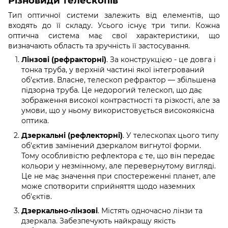
Різновиди телескопів
Тип оптичної системи залежить від елементів, що
входять до її складу. Усього існує три типи. Кожна
оптична система має свої характеристики, що
визначають область та зручність її застосування.
Лінзові (рефракторні)
. За конструкцією - це довга і
тонка труба, у верхній частині якої інтегрований
об'єктив. Власне, телескоп рефрактор — збільшена
підзорна труба. Це недорогий телескоп, що дає
зображення високої контрастності та різкості, але за
умови, що у ньому використовується високоякісна
оптика.
Дзеркальні (рефлекторні)
. У телескопах цього типу
об'єктив замінений дзеркалом вигнутої форми.
Тому особливістю рефлектора є те, що він передає
кольори у незмінному, але перевернутому вигляді.
Це не має значення при спостереженні планет, але
може спотворити сприйняття щодо наземних
об'єктів.
Дзеркально-лінзові
. Містять одночасно лінзи та
дзеркала. Забезпечують найкращу якість