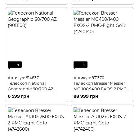
4
4
Артикул: 914837
Артикул: 931370
Телескоп National
Телескоп Bresser Messier
Geographic 60/700 AZ
MC-100/1400 EXOS-2 PMC-
(9011100)
Eight GoTo (4740140)
6 599 грн
88 999 грн