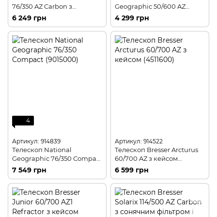
76/350 AZ Carbon з
Geographic 50/600 AZ
сонячним фільтром і
(9101000)
6 249 грн
4 299 грн
адаптером для смартфона
(4676359)
4
Артикул: 914839
Артикул: 914522
Телескоп National
Телескоп Bresser Arcturus
Geographic 76/350 Compact
60/700 AZ з кейсом
(9015000)
(4511600)
7 549 грн
6 599 грн