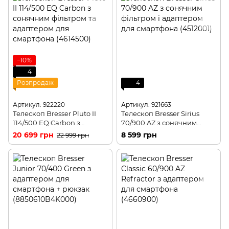
−10%
4
Розпродаж
4
Артикул: 922220
Артикул: 921663
Телескоп Bresser Pluto II
Телескоп Bresser Sirius
114/500 EQ Carbon з
70/900 AZ з сонячним
сонячним фільтром та
фільтром і адаптером для
20 699 грн
8 599 грн
22 999 грн
адаптером для смартфона
смартфона (4512001)
(4614500)