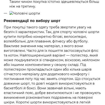
Таким чином покупка істотно здешевлюється більш
ніж на третину.
Рекомендації по вибору шорт
При покупці такого одягу треба звертати увагу на
безліч її характеристик. Так, для спорту чоловічі шорти
купити потрібно конкретно бігові, велосипедні,
волейбольні, для плавання, фітнесу або футболу.
Важливе значення має матеріал, з якого вони
виготовлені. Часто для їх пошиття застосовується фліс
та котон. Найпоширеніший варіант — поліестер, який
може поєднуватися зі спандексом, віскозою, нейлоном
або іншими компонентами у своєму складі. Під
поліестером прокладається один або кілька шарів
сітчастого матеріалу для додаткового комфорту і
поглинання поту під час занять спортом. Що стосується
довжини шорт, то довгі моделі використовуються в
баскетболі й боксі. Вони зазвичай вільні, мають
еластичний пояс, добре вентилюються і не провокують
виникнення різноманітних подразнень на поверхні
шкіри. Короткі шорти використовуються в легкій