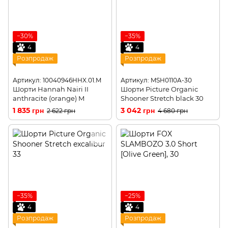
−30%
−35%
4
4
Розпродаж
Розпродаж
Артикул: 10040946HHX.01.M
Артикул: MSH0110A-30
Шорти Hannah Nairi II
Шорти Picture Organic
anthracite (orange) M
Shooner Stretch black 30
1 835 грн
3 042 грн
2 622 грн
4 680 грн
−35%
−25%
4
4
Розпродаж
Розпродаж