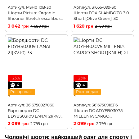
Артикул: MSH0110B-30
Артикул: 31666-099-30
Шорти Picture Organic
Шорти FOX SLAMBOZO 3.0
Shooner Stretch excalibur
Short [Olive Green], 30
30
3 042 грн
1 620 грн
4 680 грн
2 160 грн
−25%
−25%
4
4
Розпродаж
Розпродаж
Артикул: 3616750927060
Артикул: 3616750916316
Бордшорти DC
Шорти DC ADYFB03075
EDYBS03109 LANAI 21(KVJ0)
MILLENIA CARGO
29
SHORT(KNFH) S
2 099 грн
2 099 грн
2 799 грн
2 799 грн
Чоловічі шорти: найкращий одяг для спорту і