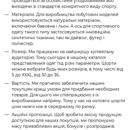
проводиться за особистими уподобаннями або
виходячи зі стандартів конкретного виду спорту.
Матеріали. Для виробництва побутових моделей
використовуються натуральні матеріали,
включаючи бавовна і льон. А ось для спортивного
одягу такого типу застосовуються інноваційні
синтетичні тканини, такі як дайвінг, футер і
поліестер.
Розмір. Ми працюємо на найширшу купівельну
аудиторію. Тому сьогодні в нашому каталозі
представлений одяг під різні параметри. Шорти
можна вибрати будь-яких розмірів, в тому числі від
S до XXXL, від 30 до 36.
Вартість. Ми прагнемо забезпечити нашим
покупцям кращі умови для придбання необхідних
товарів. Для цього ми співпрацюємо з їх
виробниками напряму. Тому у нас на чоловічі шорти
ціни нижчі ніж в середньому по ринку.
Акційні пропозиції. Щоб зробити якісну продукцію
доступною для наших покупців, ми пропонуємо
масу привабливих акцій, бонусів і розпродажів.