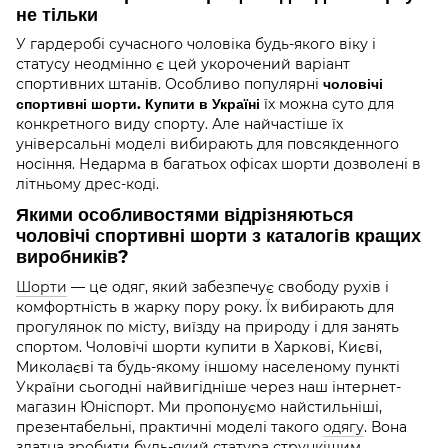
не тільки
У гардеробі сучасного чоловіка будь-якого віку і
статусу неодмінно є цей укорочений варіант
спортивних штанів. Особливо популярні
чоловічі
спортивні шорти. Купити в Україні
їх можна суто для
конкретного виду спорту. Але найчастіше їх
універсальні моделі вибирають для повсякденного
носіння. Недарма в багатьох офісах шорти дозволені в
літньому дрес-коді.
Якими особливостями відрізняються
чоловічі спортивні шорти з каталогів кращих
виробників?
Шорти
— це одяг, який забезпечує свободу рухів і
комфортність в жарку пору року. Їх вибирають для
прогулянок по місту, виїзду на природу і для занять
спортом. Чоловічі шорти купити в Харкові, Києві,
Миколаєві та будь-якому іншому населеному пункті
України сьогодні найвигідніше через наш інтернет-
магазин Юніспорт. Ми пропонуємо найстильніші,
презентабельні, практичні моделі такого
одягу
. Вона
здатна зробити будь-який статура стрункішим.