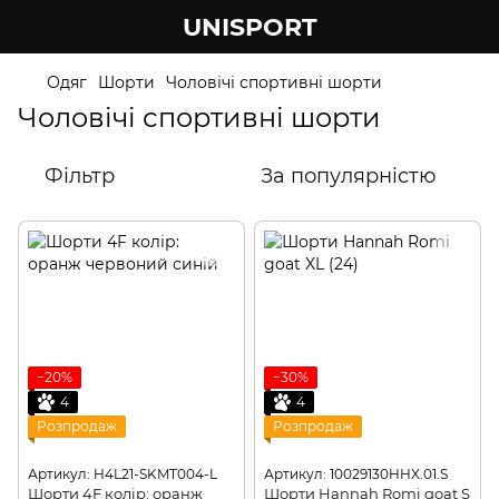
UNISPORT
Одяг
Шорти
Чоловічі спортивні шорти
Чоловічі спортивні шорти
Фільтр
За популярністю
−20%
−30%
4
4
Розпродаж
Розпродаж
Артикул: H4L21-SKMT004-L
Артикул: 10029130HHX.01.S
Шорти 4F колір: оранж
Шорти Hannah Romi goat S