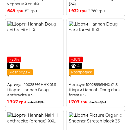
червоний синій
(24)
649 грн
1 932 грн
811 грн
2 760 грн
−30%
−30%
4
4
Розпродаж
Розпродаж
Артикул: 10028995HHX.01.S
Артикул: 10028996HHX.01.S
Шорти Hannah Doug
Шорти Hannah Doug dark
anthracite II S
forest II S
1 707 грн
1 707 грн
2 438 грн
2 438 грн