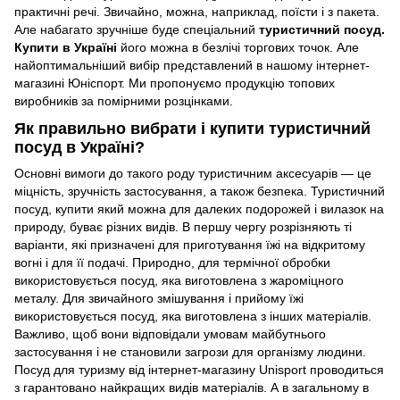
практичні речі. Звичайно, можна, наприклад, поїсти і з пакета.
Але набагато зручніше буде спеціальний
туристичний посуд.
Купити в Україні
його можна в безлічі торгових точок. Але
найоптимальніший вибір представлений в нашому інтернет-
магазині Юніспорт. Ми пропонуємо продукцію топових
виробників за помірними розцінками.
Як правильно вибрати і купити туристичний
посуд в Україні?
Основні вимоги до такого роду туристичним аксесуарів — це
міцність, зручність застосування, а також безпека. Туристичний
посуд, купити який можна для далеких подорожей і вилазок на
природу, буває різних видів. В першу чергу розрізняють ті
варіанти, які призначені для приготування їжі на відкритому
вогні і для її подачі. Природно, для термічної обробки
використовується посуд, яка виготовлена з жароміцного
металу. Для звичайного змішування і прийому їжі
використовується посуд, яка виготовлена з інших матеріалів.
Важливо, щоб вони відповідали умовам майбутнього
застосування і не становили загрози для організму людини.
Посуд для туризму від інтернет-магазину Unisport проводиться
з гарантовано найкращих видів матеріалів. А в загальному в