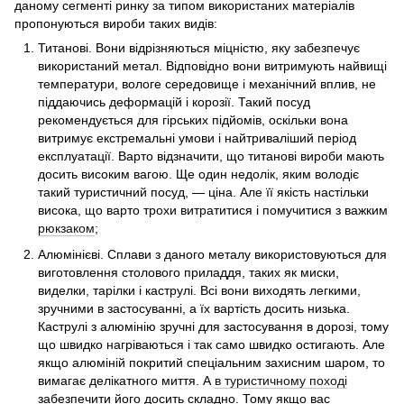
даному сегменті ринку за типом використаних матеріалів
пропонуються вироби таких видів:
Титанові. Вони відрізняються міцністю, яку забезпечує
використаний метал. Відповідно вони витримують найвищі
температури, вологе середовище і механічний вплив, не
піддаючись деформацій і корозії. Такий посуд
рекомендується для гірських підйомів, оскільки вона
витримує екстремальні умови і найтриваліший період
експлуатації. Варто відзначити, що титанові вироби мають
досить високим вагою. Ще один недолік, яким володіє
такий туристичний посуд, — ціна. Але її якість настільки
висока, що варто трохи витратитися і помучитися з важким
рюкзаком
;
Алюмінієві. Сплави з даного металу використовуються для
виготовлення столового приладдя, таких як миски,
виделки, тарілки і каструлі. Всі вони виходять легкими,
зручними в застосуванні, а їх вартість досить низька.
Каструлі з алюмінію зручні для застосування в дорозі, тому
що швидко нагріваються і так само швидко остигають. Але
якщо алюміній покритий спеціальним захисним шаром, то
вимагає делікатного миття. А
в туристичному поході
забезпечити його досить складно. Тому якщо вас