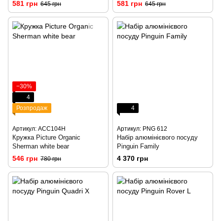
581 грн
581 грн
645 грн
645 грн
−30%
4
Розпродаж
4
Артикул: ACC104H
Артикул: PNG 612
Кружка Picture Organic
Набір алюмінієвого посуду
Sherman white bear
Pinguin Family
546 грн
4 370 грн
780 грн