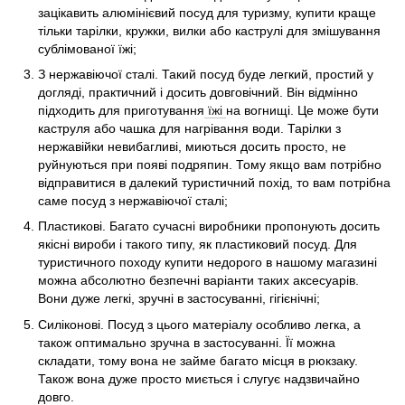
зацікавить алюмінієвий посуд для туризму, купити краще
тільки тарілки, кружки, вилки або каструлі для змішування
сублімованої їжі;
З нержавіючої сталі. Такий посуд буде легкий, простий у
догляді, практичний і досить довговічний. Він відмінно
підходить для приготування
їжі
на вогнищі. Це може бути
каструля або чашка для нагрівання води. Тарілки з
нержавійки невибагливі, миються досить просто, не
руйнуються при появі подряпин. Тому якщо вам потрібно
відправитися в далекий туристичний похід, то вам потрібна
саме посуд з нержавіючої сталі;
Пластикові. Багато сучасні виробники пропонують досить
якісні вироби і такого типу, як пластиковий посуд. Для
туристичного походу купити недорого в нашому магазині
можна абсолютно безпечні варіанти таких аксесуарів.
Вони дуже легкі, зручні в застосуванні, гігієнічні;
Силіконові. Посуд з цього матеріалу особливо легка, а
також оптимально зручна в застосуванні. Її можна
складати, тому вона не займе багато місця в рюкзаку.
Також вона дуже просто миється і слугує надзвичайно
довго.