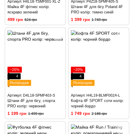
Артикул: H4L18-TSMF001-XL-Z
Артикул: P4Z18-SPMF405-S
Майка 4F фітнес колір:
Штани 4F для бігу Poland 4F
яскраво зелений
PRO колір: темно синій
499 грн
1 399 грн
624 грн
1 749 грн
−20%
−20%
4
4
Розпродаж
Розпродаж
Артикул: D4L18-SPMF403-S
Артикул: H4L19-BLMF002A-L
Штани 4F для бігу, спорта
Кофта 4F SPORT соти колір:
PRO колір: червоний
чорний бордо
1 199 грн
1 749 грн
1 499 грн
2 186 грн