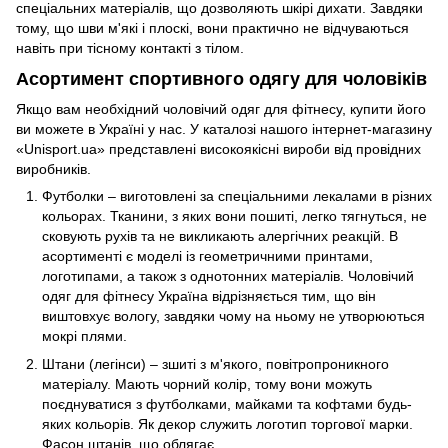
спеціальних матеріалів, що дозволяють шкірі дихати. Завдяки
тому, що шви м'які і плоскі, вони практично не відчуваються
навіть при тісному контакті з тілом.
Асортимент спортивного одягу для чоловіків
Якщо вам необхідний чоловічий одяг для фітнесу, купити його
ви можете в Україні у нас. У каталозі нашого інтернет-магазину
«Unisport.ua» представлені високоякісні вироби від провідних
виробників.
Футболки – виготовлені за спеціальними лекалами в різних
кольорах. Тканини, з яких вони пошиті, легко тягнуться, не
сковують рухів та не викликають алергічних реакцій. В
асортименті є моделі із геометричними принтами,
логотипами, а також з однотонних матеріалів. Чоловічий
одяг для фітнесу Україна відрізняється тим, що він
виштовхує вологу, завдяки чому на ньому не утворюються
мокрі плями.
Штани (легінси) – зшиті з м'якого, повітропроникного
матеріалу. Мають чорний колір, тому вони можуть
поєднуватися з футболками, майками та кофтами будь-
яких кольорів. Як декор служить логотип торгової марки.
Фасон штанів, що облягає.