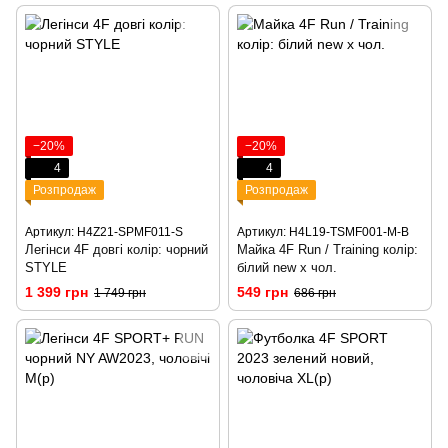
−20%
−20%
4
4
Розпродаж
Розпродаж
Артикул: H4Z21-SPMF011-S
Артикул: H4L19-TSMF001-M-B
Легінси 4F довгі колір: чорний
Майка 4F Run / Training колір:
STYLE
білий new x чол.
1 399 грн
549 грн
1 749 грн
686 грн