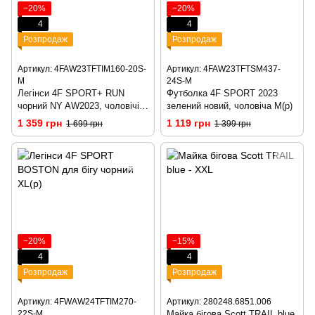
−20%
−20%
4
4
Розпродаж
Розпродаж
Артикул: 4FAW23TFTIM160-20S-
Артикул: 4FAW23TFTSM437-
M
24S-M
Легінси 4F SPORT+ RUN
Футболка 4F SPORT 2023
чорний NY AW2023, чоловічі
зелений новий, чоловіча M(р)
M(р)
1 359 грн
1 119 грн
1 699 грн
1 399 грн
−20%
−15%
4
4
Розпродаж
Розпродаж
Артикул: 4FWAW24TFTIM270-
Артикул: 280248.6851.006
22S-M
Майка бігова Scott TRAIL blue