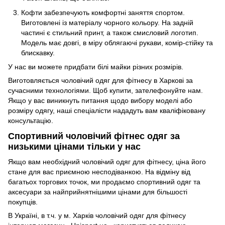
Кофти забезпечують комфортні заняття спортом.
Виготовлені із матеріалу чорного кольору. На задній
частині є стильний принт, а також смисловий логотип.
Модель має довгі, в міру облягаючі рукави, комір-стійку та
блискавку.
У нас ви можете придбати білі майки різних розмірів.
Виготовляється чоловічий одяг для фітнесу в Харкові за
сучасними технологіями. Щоб купити, зателефонуйте нам.
Якщо у вас виникнуть питання щодо вибору моделі або
розміру одягу, наші спеціалісти нададуть вам кваліфіковану
консультацію.
Спортивний чоловічий фітнес одяг за
низькими цінами тільки у нас
Якщо вам необхідний чоловічий одяг для фітнесу, ціна його
стане для вас приємною несподіванкою. На відміну від
багатьох торгових точок, ми продаємо спортивний одяг та
аксесуари за найприйнятнішими цінами для більшості
покупців.
В Україні, в т.ч. у м. Харків чоловічий одяг для фітнесу