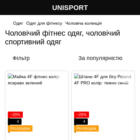
UNISPORT
Одяг
Одяг для фітнесу
Чоловіча колекція
Чоловічий фітнес одяг, чоловічий
спортивний одяг
Фільтр
За популярністю
−20%
−20%
4
4
Розпродаж
Розпродаж