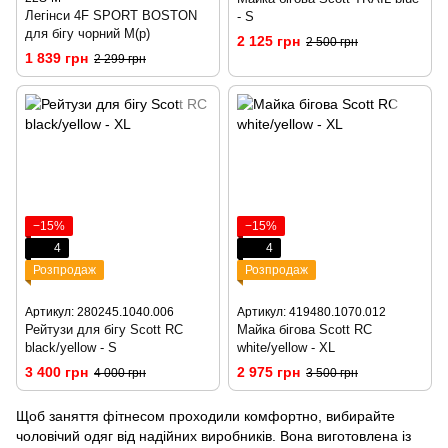
Легінси 4F SPORT BOSTON
- S
для бігу чорний M(р)
2 125 грн
2 500 грн
1 839 грн
2 299 грн
−15%
−15%
4
4
Розпродаж
Розпродаж
Артикул: 280245.1040.006
Артикул: 419480.1070.012
Рейтузи для бігу Scott RC
Майка бігова Scott RC
black/yellow - S
white/yellow - XL
3 400 грн
2 975 грн
4 000 грн
3 500 грн
Щоб заняття фітнесом проходили комфортно, вибирайте
чоловічий одяг від надійних виробників. Вона виготовлена ​​із