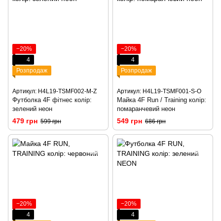
−20%
−20%
4
4
Розпродаж
Розпродаж
Артикул: H4L19-TSMF002-M-Z
Артикул: H4L19-TSMF001-S-O
Футболка 4F фітнес колір:
Майка 4F Run / Training колір:
зелений неон
помаранчевий неон
479 грн
549 грн
599 грн
686 грн
−20%
−20%
4
4