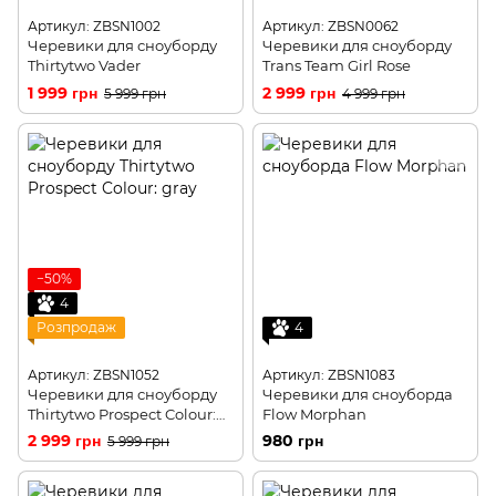
Артикул: ZBSN1002
Артикул: ZBSN0062
Черевики для сноуборду
Черевики для сноуборду
Thirtytwo Vader
Trans Team Girl Rose
1 999 грн
2 999 грн
5 999 грн
4 999 грн
−50%
4
Розпродаж
4
Артикул: ZBSN1052
Артикул: ZBSN1083
Черевики для сноуборду
Черевики для сноуборда
Thirtytwo Prospect Colour:
Flow Morphan
gray
2 999 грн
980 грн
5 999 грн