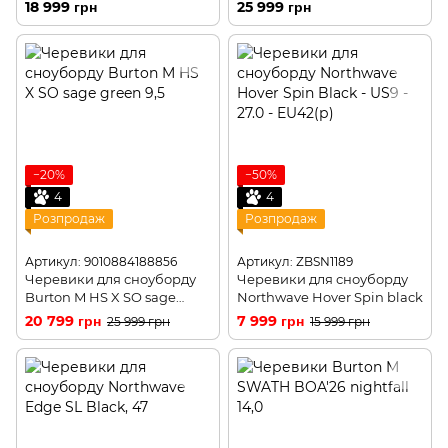
9,0
18 999 грн
25 999 грн
−20%
−50%
4
4
Розпродаж
Розпродаж
Артикул: 9010884188856
Артикул: ZBSN1189
Черевики для сноуборду
Черевики для сноуборду
Burton M HS X SO sage
Northwave Hover Spin black
green 10,0
20 799 грн
7 999 грн
25 999 грн
15 999 грн