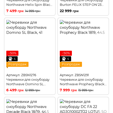
Черевики для сноуборду
Черевики для сноуборду
Northwave Helix Spin Black
Burton FELIX STEP ON'23
37(р)
black 6,5/37,0/23,5
7 499 грн
22 999 грн
14 999 грн
−50%
−50%
4
4
Розпродаж
Розпродаж
Артикул: ZBSN1276
Артикул: ZBSN1291
Черевики для сноуборду
Черевики для сноуборду
Northwave Domino SL
Northwave Prophecy Black
Black, 37.5
18/19, 42
6 499 грн
7 999 грн
12 999 грн
15 999 грн