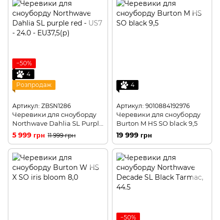
−50%
4
Розпродаж
4
Артикул: ZBSN1286
Артикул: 9010884192976
Черевики для сноуборду
Черевики для сноуборду
Northwave Dahlia SL Purple
Burton M HS SO black 9,5
Red, 37
5 999 грн
19 999 грн
11 999 грн
−50%