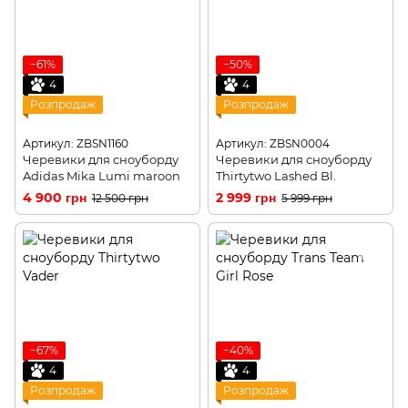
−61%
−50%
4
4
Розпродаж
Розпродаж
Артикул: ZBSN1160
Артикул: ZBSN0004
Черевики для сноуборду
Черевики для сноуборду
Adidas Mika Lumi maroon
Thirtytwo Lashed Bl.
4 900 грн
2 999 грн
12 500 грн
5 999 грн
−67%
−40%
4
4
Розпродаж
Розпродаж