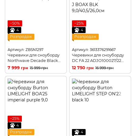
−50%
−25%
4
4
Розпродаж
Розпродаж
Артикул: ZBSN1297
Артикул: 3613376291667
Черевики для сноуборду
Черевики для сноуборду
Northwave Decade Blаck
DC FA 22 ADJO100027/22
18/19, 41
LOTUS SO J BOAX BLK
7 999 грн
12 750 грн
15 999 грн
16 999 грн
6,5/37,5/23,5см
−25%
4
Розпродаж
4