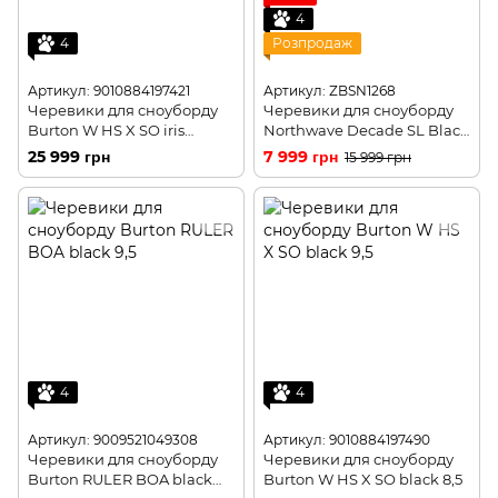
4
4
Розпродаж
Артикул: 9010884197421
Артикул: ZBSN1268
Черевики для сноуборду
Черевики для сноуборду
Burton W HS X SO iris
Northwave Decade SL Black
bloom 7,5
Tarmac, 43
25 999 грн
7 999 грн
15 999 грн
4
4
Артикул: 9009521049308
Артикул: 9010884197490
Черевики для сноуборду
Черевики для сноуборду
Burton RULER BOA black
Burton W HS X SO black 8,5