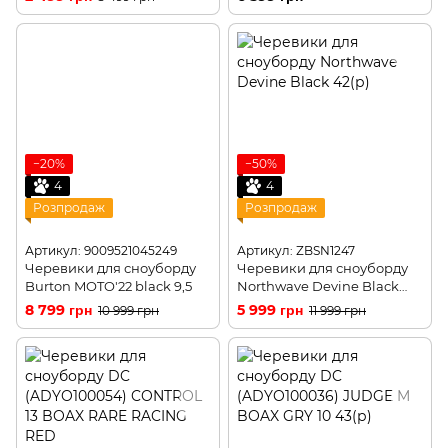
−20%
−50%
4
4
Розпродаж
Розпродаж
Артикул: 9009521045249
Артикул: ZBSN1247
Черевики для сноуборду
Черевики для сноуборду
Burton MOTO'22 black 9,5
Northwave Devine Black
42(р)
8 799 грн
5 999 грн
10 999 грн
11 999 грн