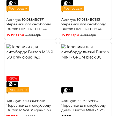
4
4
Розпродаж
Розпродаж
Артикул: 9010884197971
Артикул: 9010884197995
Черевики для сноуборду
Черевики для сноуборду
Burton LIMELIGHT BOA
Burton LIMELIGHT BOA
pewter 8,0
washed lavendar 6,0
15 199 грн
15 199 грн
18 999 грн
18 999 грн
−20%
4
Розпродаж
4
Артикул: 9010884193676
Артикул: 9010510768841
Черевики для сноуборду
Черевики для сноуборду
Burton M WR SO gray cloud
дитячі Burton MINI - GROM
10,0
black 8C