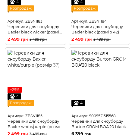
4
4
Розпродаж
Розпродаж
Артикул: ZBSN1183
Артикул: ZBSN1184
Черевики для сноуборду
Черевики для сноуборду
Baxler black wicker (розмір
Baxler black (розмір 42)
42,5)
2 499 грн
2 499 грн
3 499 грн
3 499 грн
−29%
4
Розпродаж
4
Артикул: ZBSN1185
Артикул: 9009521515568
Черевики для сноуборду
Черевики для сноуборду
Baxler white/purple (розмір
Burton GROM BOA'20 black
37)
2 499 грн
6 399 грн
3 499 грн