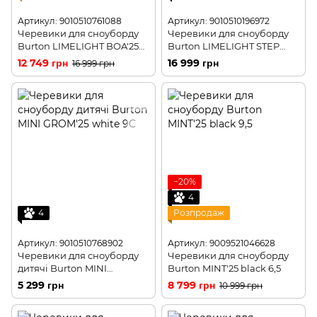
Артикул: 9010510761088
Артикул: 9010510196972
Черевики для сноуборду
Черевики для сноуборду
Burton LIMELIGHT BOA'25
Burton LIMELIGHT STEP
imperial purple 7,0
ON'22 black 10
12 749 грн
16 999 грн
16 999 грн
−20%
4
4
Розпродаж
Артикул: 9010510768902
Артикул: 9009521046628
Черевики для сноуборду
Черевики для сноуборду
дитячі Burton MINI
Burton MINT'25 black 6,5
GROM'25 white 7C
5 299 грн
8 799 грн
10 999 грн