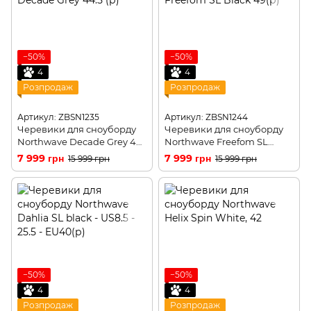
−50%
−50%
4
4
Розпродаж
Розпродаж
Артикул: ZBSN1235
Артикул: ZBSN1244
Черевики для сноуборду
Черевики для сноуборду
Northwave Decade Grey 44
Northwave Freefom SL
(р)
Black 47(р)
7 999 грн
7 999 грн
15 999 грн
15 999 грн
−50%
−50%
4
4
Розпродаж
Розпродаж