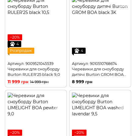
−20%
4
Розпродаж
4
Артикул: 9009521045539
Артикул: 9010510768674
Черевики для сноуборду
Черевики для сноуборду
Burton RULER'25 black 9,0
дитячі Burton GROM BOA
black 11C
11 999 грн
8 999 грн
14 999 грн
−20%
−20%