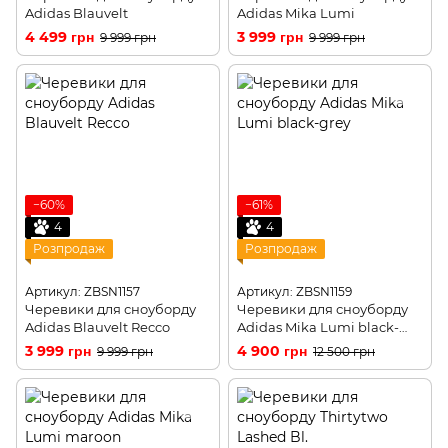
Adidas Blauvelt
Adidas Mika Lumi
4 499 грн
3 999 грн
9 999 грн
9 999 грн
−60%
−61%
4
4
Розпродаж
Розпродаж
Артикул: ZBSN1157
Артикул: ZBSN1159
Черевики для сноуборду
Черевики для сноуборду
Adidas Blauvelt Recco
Adidas Mika Lumi black-
grey
3 999 грн
4 900 грн
9 999 грн
12 500 грн