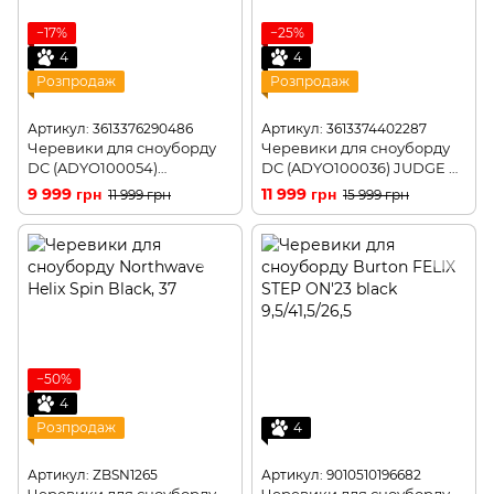
−17%
−25%
4
4
Розпродаж
Розпродаж
Артикул: 3613376290486
Артикул: 3613374402287
Черевики для сноуборду
Черевики для сноуборду
DC (ADYO100054)
DC (ADYO100036) JUDGE M
CONTROL 9,5 BOAX RARE
BOAX GRY 10 43(р)
9 999 грн
11 999 грн
11 999 грн
15 999 грн
RACING RED
−50%
4
Розпродаж
4
Артикул: ZBSN1265
Артикул: 9010510196682