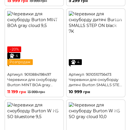
15 999 грн
5 299 грн
19 999 грн
−20%
4
Розпродаж
4
Артикул: 9010884198497
Артикул: 9010510756473
Черевики для сноуборду
Черевики для сноуборду
Burton MINT BOA gray
дитячі Burton SMALLS STEP
cloud 6,5
ON black 4K
11 199 грн
10 999 грн
13 999 грн