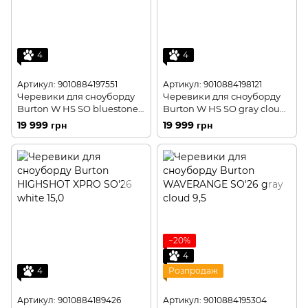
4
4
Артикул: 9010884197551
Артикул: 9010884198121
Черевики для сноуборду
Черевики для сноуборду
Burton W HS SO bluestone
Burton W HS SO gray cloud
7,0
10,0
19 999 грн
19 999 грн
−20%
4
4
Розпродаж
Артикул: 9010884189426
Артикул: 9010884195304