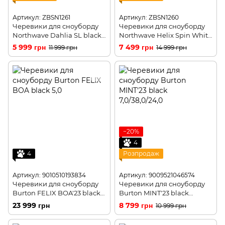
Артикул: ZBSN1261
Артикул: ZBSN1260
Черевики для сноуборду
Черевики для сноуборду
Northwave Dahlia SL black
Northwave Helix Spin White
39(р)
40(р)
5 999 грн
7 499 грн
11 999 грн
14 999 грн
−20%
4
4
Розпродаж
Артикул: 9010510193834
Артикул: 9009521046574
Черевики для сноуборду
Черевики для сноуборду
Burton FELIX BOA'23 black
Burton MINT'23 black
7,0/38,0/24,0
11,0/43,0/28,0
23 999 грн
8 799 грн
10 999 грн