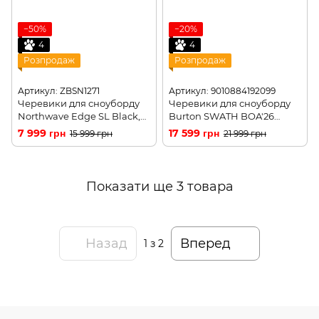
−50%
−20%
4
4
Розпродаж
Розпродаж
Артикул: ZBSN1271
Артикул: 9010884192099
Черевики для сноуборду
Черевики для сноуборду
Northwave Edge SL Black,
Burton SWATH BOA'26
43.5
nightfall 11,5
7 999 грн
17 599 грн
15 999 грн
21 999 грн
Показати ще 3 товара
Назад
Вперед
1
з 2