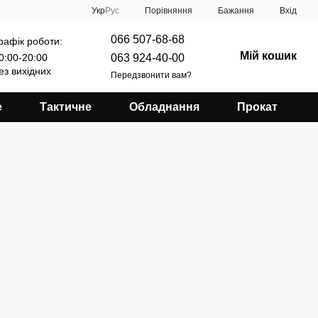
Порівняння
Укр
Рус
Бажання
Вхід
066 507-68-68
рафік роботи:
Мій кошик
063 924-40-00
0:00-20:00
ез вихідних
Передзвонити вам?
е
Тактичне
Обладнання
Прокат