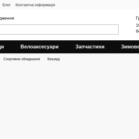
Блог
Контактна інформація
ядження
Г
1
б
ди
Велоаксесуари
Запчастини
Зимов
Спортивне обладнання
Більярд