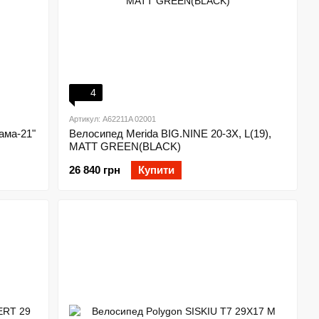
4
Артикул: A62211A 02001
ама-21"
Велосипед Merida BIG.NINE 20-3X, L(19),
MATT GREEN(BLACK)
26 840 грн
Купити