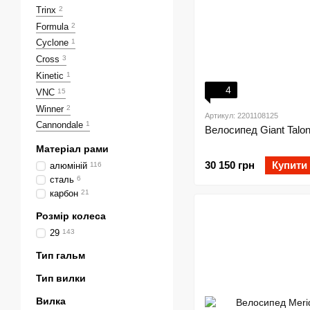
Trinx
2
Formula
2
Cyclone
1
Cross
3
Kinetic
1
4
VNC
15
Winner
2
Артикул: 2201108125
Cannondale
1
Велосипед Giant Talon
Матеріал рами
30 150 грн
Купити
алюміній
116
сталь
6
карбон
21
Розмір колеса
29
143
Тип гальм
Тип вилки
Вилка