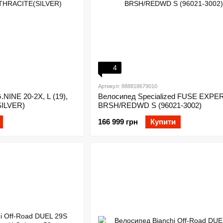
4
Артикул: 888818679010
NINE 20-2X, L (19),
Велосипед Specialized FUSE EXPE
ILVER)
BRSH/REDWD S (96021-3002)
166 999 грн
Купити