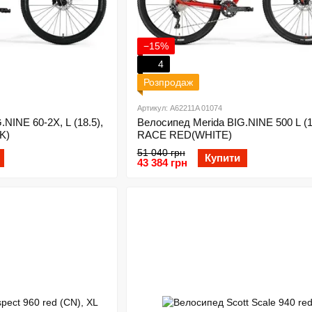
−15%
4
Розпродаж
Артикул: A62211A 01074
NINE 60-2X, L (18.5),
Велосипед Merida BIG.NINE 500 L (1
K)
RACE RED(WHITE)
51 040 грн
Купити
43 384 грн