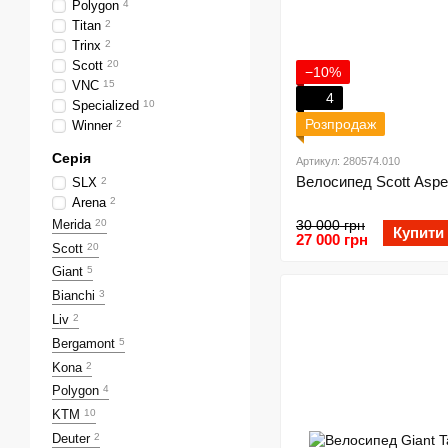
Polygon
4
Titan
2
Trinx
2
Scott
20
−10%
VNC
15
4
Specialized
10
Розпродаж
Winner
2
Серія
Артикул: 280574.010
Велосипед Scott Aspe
SLX
2
Arena
2
Merida
20
30 000 грн
Купити
27 000 грн
Scott
20
Giant
5
Bianchi
3
Liv
2
Bergamont
5
Kona
2
Polygon
4
KTM
10
Deuter
2