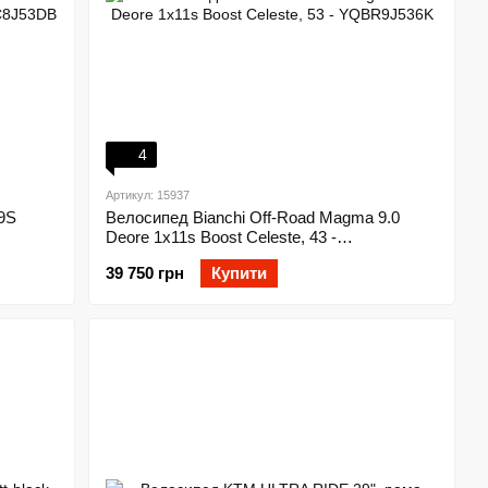
4
Артикул: 15937
9S
Велосипед Bianchi Off-Road Magma 9.0
Deore 1x11s Boost Celeste, 43 -
YQBR9J436K
39 750 грн
Купити