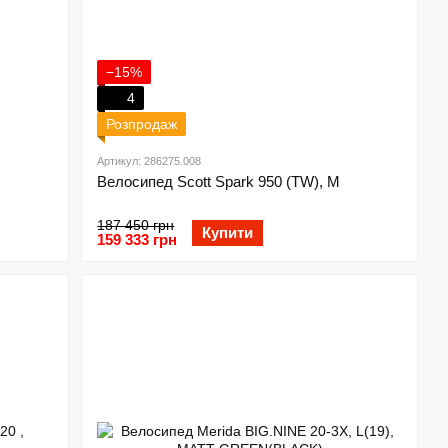
−15%
4
Розпродаж
Артикул: 286275.008
Велосипед Scott Spark 950 (TW), M
187 450 грн
Купити
159 333 грн