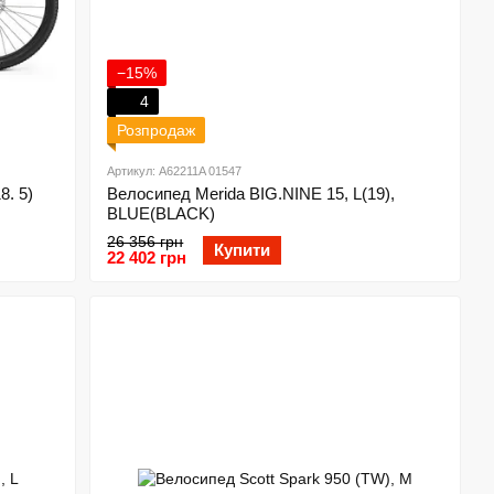
−15%
4
Розпродаж
Артикул: A62211A 01547
8. 5)
Велосипед Merida BIG.NINE 15, L(19),
BLUE(BLACK)
26 356 грн
Купити
22 402 грн