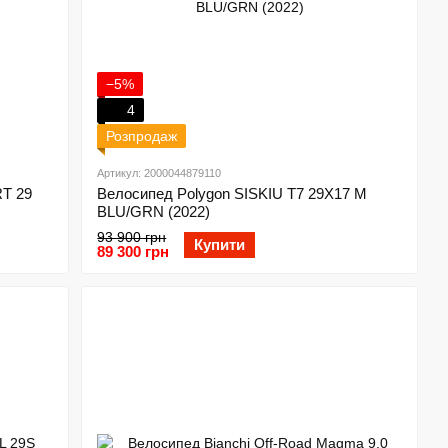
−5%
4
Розпродаж
Артикул: 2000044879110
RT 29
Велосипед Polygon SISKIU T7 29X17 M
BLU/GRN (2022)
93 900 грн
Купити
89 300 грн