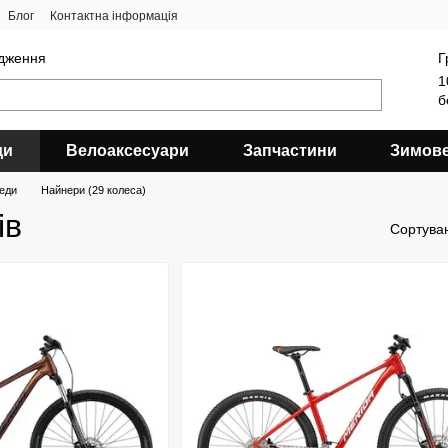
Блог
Контактна інформація
ядження
Г
1
б
ди
Велоаксесуари
Запчастини
Зимов
еди
Найнери (29 колеса)
ів
Сортува