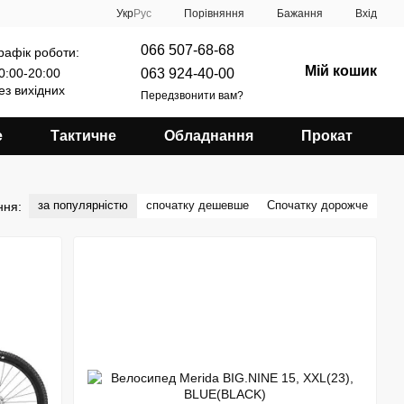
Порівняння
Укр
Рус
Бажання
Вхід
066 507-68-68
рафік роботи:
Мій кошик
063 924-40-00
0:00-20:00
ез вихідних
Передзвонити вам?
е
Тактичне
Обладнання
Прокат
за популярністю
спочатку дешевше
Спочатку дорожче
ння: