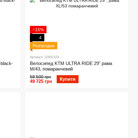
−15%
4
Розпродаж
Артикул: 22802103
black-
Велосипед KTM ULTRA RIDE 29" рама
M/43, помаранчевий
58 500 грн
Купити
49 725 грн