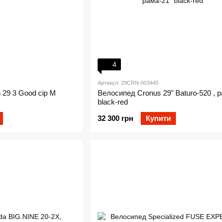
4
Артикул: 29CRN-003445
 29 3 Good сір M
Велосипед Cronus 29" Baturo-520 , р
black-red
32 300 грн
Купити