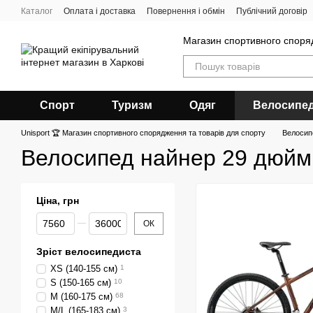
Перейти до основного контенту
Каталог
Оплата і доставка
Повернення і обмін
Публічний договір
Магазин спортивного спор
Спорт
Туризм
Одяг
Велосипе
Unisport 🏆 Магазин спортивного спорядження та товарів для спорту
Велосип
Велосипед найнер 29 дюйм
Ціна, грн
Від Ціна, грн
До Ціна, грн
ОК
Зріст велосипедиста
XS (140-155 см)
1
S (150-165 см)
10
M (160-175 см)
68
M/L (165-183 см)
3