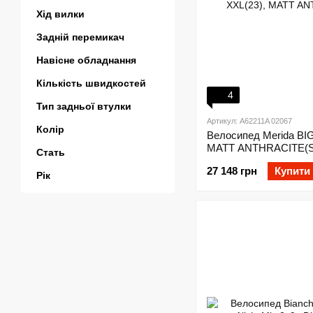
Хід вилки
Задній перемикач
Навісне обладнання
Кількість швидкостей
4
Тип задньої втулки
Артикул: A62211A 02067
Колір
Велосипед Merida BIG.
MATT ANTHRACITE(S
Стать
27 148 грн
Купити
Рік