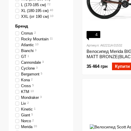
L (170-185 см)
72
XL (180-195 см)
40
XXL (от 190 см)
10
Бренд
Cronus
2
4
Rocky Mountain
11
Atlantic
10
Артикул: A62211A 01532
Bianchi
3
Велосипед Merida BIG.
MATT BRONZE(BLAC
GT
1
Cannondale
3
35 464 грн
Купити
Cyclone
3
Bergamont
5
Kona
2
Cross
5
KTM
10
Mondraker
3
Liv
2
Kinetic
1
Giant
5
Norco
2
Merida
20