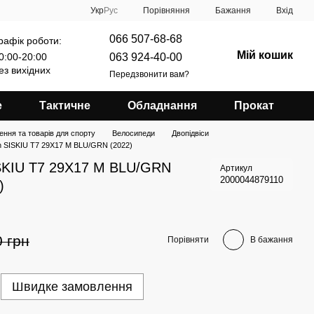
Порівняння
Укр
Рус
Бажання
Вхід
066 507-68-68
рафік роботи:
Мій кошик
063 924-40-00
0:00-20:00
ез вихідних
Передзвонити вам?
е
Тактичне
Обладнання
Прокат
ення та товарів для спорту
Велосипеди
Двопідвіси
n SISKIU T7 29X17 M BLU/GRN (2022)
SKIU T7 29X17 M BLU/GRN
Артикул
2000044879110
)
0 грн
Порівняти
В бажання
Швидке замовлення