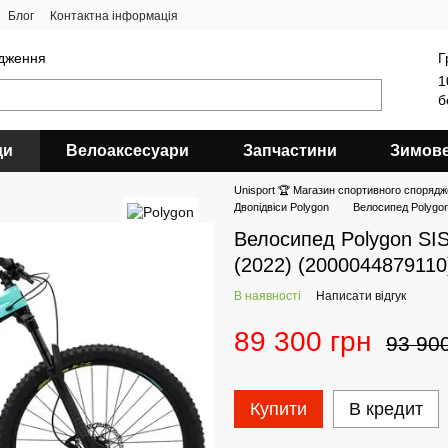
Блог
Контактна інформація
ядження
Г
1
б
ди
Велоаксесуари
Запчастини
Зимов
Unisport 🏆 Магазин спортивного спорядж
Двопідвіси Polygon
Велосипед Polygo
Велосипед Polygon SI
(2022) (2000044879110
В наявності
Написати відгук
89 300 грн
93 90
Купити
В кредит