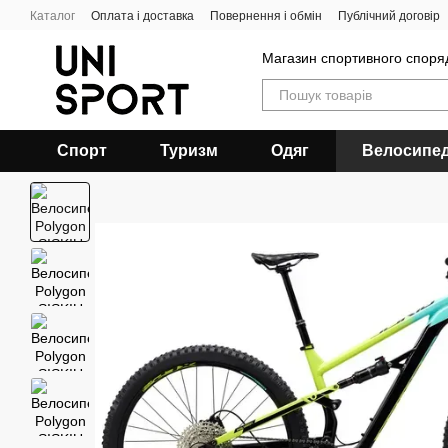
Перейти до основного контенту
Каталог
Оплата і доставка
Повернення і обмін
Публічний договір
Магазин спортивного спор
Спорт
Туризм
Одяг
Велосипе