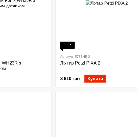
4
Артикул: E78BHB 2
ix WH23R з
Ліхтар Petzl PIXA 2
ком
3 910 грн
Купити