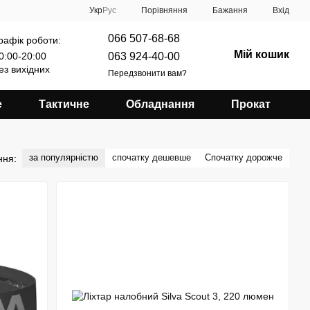
Порівняння
Укр
Рус
Бажання
Вхід
066 507-68-68
рафік роботи:
Мій кошик
063 924-40-00
0:00-20:00
ез вихідних
Передзвонити вам?
е
Тактичне
Обладнання
Прокат
за популярністю
спочатку дешевше
Спочатку дорожче
ння: