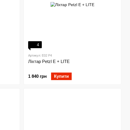
4
Артикул: E02 P4
Ліхтар Petzl E + LITE
1 840 грн
Купити