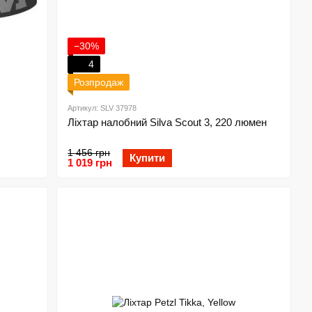
−30%
4
Розпродаж
Артикул: SLV 37978
Ліхтар налобний Silva Scout 3, 220 люмен
1 456 грн
Купити
1 019 грн