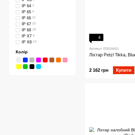
IP 64
1
IP 65
4
IP 66
21
IP 67
23
IP 68
18
IP X7
6
4
IP X8
10
Артикул: E061AA01
Колір
Ліхтар Petzl Tikka, Blu
2 162 грн
Купити