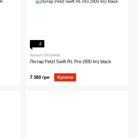
4
Артикул: E810AA00
Ліхтар Petzl Swift RL Pro (900 lm) black
7 360 грн
Купити