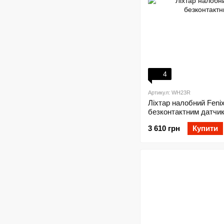
4
Артикул: WH23R
Ліхтар налобний Fen
безконтактним датчи
3 610 грн
Купити