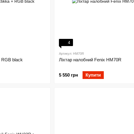
4
Артикул: HM70R
+ RGB black
Ліхтар налобний Fenix HM70R
5 550 грн
Купити