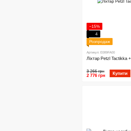
−15%
4
Розпродаж
Артикул: E089FA00
Ліхтар Petzl Tactikka 
3 266 грн
Купити
2 776 грн