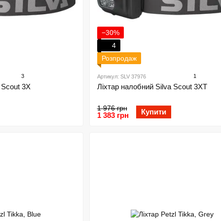
−30%
4
Розпродаж
3
1
Артикул: SLV 37976
 Scout 3X
Ліхтар налобний Silva Scout 3XT
1 976 грн
Купити
1 383 грн