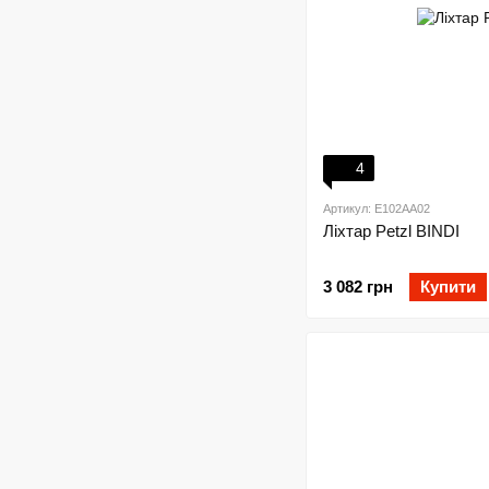
4
Артикул: E102AA02
Ліхтар Petzl BINDI
3 082 грн
Купити