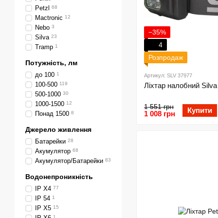
Petzl
68
Mactronic
12
Nebo
3
−35%
Silva
23
4
Tramp
1
Розпродаж
Потужність, лм
до 100
1
Артикул: SLV 37977
100-500
119
Ліхтар налобний Silva
500-1000
30
1000-1500
12
1 551 грн
Купити
1 008 грн
Понад 1500
8
Джерело живлення
Батарейки
28
Акумулятор
68
Акумулятор/Батарейки
83
Водонепроникність
IP X4
77
IP 54
1
IP X5
15
IP X6
1