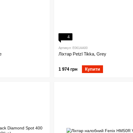
4
Артикул: E061AA00
e
Ліхтар Petzl Tikka, Grey
1 974 грн
Купити