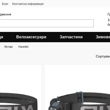
Блог
Контактна інформація
ядження
Г
1
б
ди
Велоаксесуари
Запчастини
Зимов
Ліхтарі
Налобні
Сортува