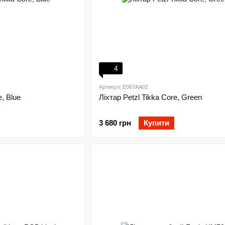
4
Артикул: E067AA02
e, Blue
Ліхтар Petzl Tikka Core, Green
3 680 грн
Купити