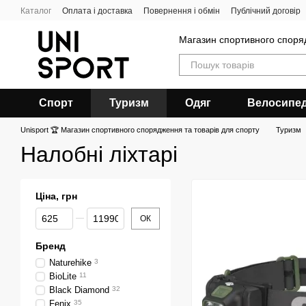
Перейти до основного контенту
Каталог
Оплата і доставка
Повернення і обмін
Публічний договір
Магазин спортивного спор
Спорт
Туризм
Одяг
Велосипе
Unisport 🏆 Магазин спортивного спорядження та товарів для спорту
Туризм
Налобні ліхтарі
Ціна, грн
Від Ціна, грн
До Ціна, грн
ОК
Бренд
Naturehike
3
BioLite
11
Black Diamond
32
Fenix
35