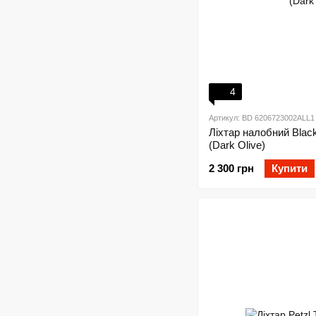
4
Артикул: BD 6206723002ALL1
Ліхтар налобний Blac
(Dark Olive)
2 300 грн
Купити