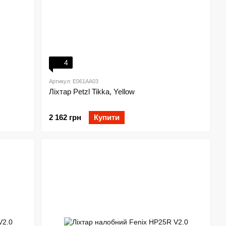
4
Артикул: E061AA03
Ліхтар Petzl Tikka, Yellow
2 162 грн
Купити