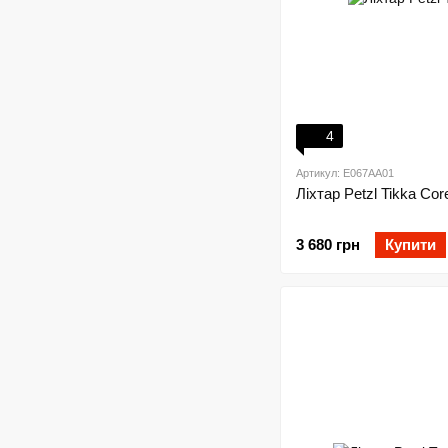
4
Артикул: E067AA01
Ліхтар Petzl Tikka Cor
3 680 грн
Купити