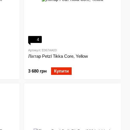
4
Артикул: E067AA03
Ліхтар Petzl Tikka Core, Yellow
3 680 грн
Купити