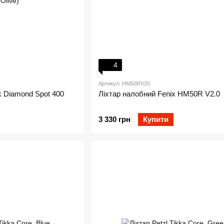
4
Артикул: HM50RV20
k Diamond Spot 400
Ліхтар налобний Fenix HM50R V2.0
3 330 грн
Купити