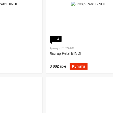
4
Артикул: E102AA01
Ліхтар Petzl BINDI
3 082 грн
Купити