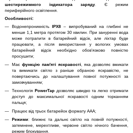
шестирежимного індикатора заряду
. Є режим
периферійного освітлення.
Особливості:
Водонепроникність
IPX8
– випробуваний на глибині не
менше 1,1 метра протягом 30 хвилин. При зануренні вода
може потрапити в батарейний відсік, але ліхтар буде
працювати, а після використання у вологих умовах
батарейний відсік необхідно обов'язково повністю
просушити;
Має
функцію пам'яті яскравості
, яка дозволяє вмикати
та вимикати світло з раніше обраною яскравістю, не
повертаючись до налаштування повної потужності за
замовчуванням;
Технологія
PowerTap
дозволяє швидко та легко отримати
доступ до максимальної яскравості одним торканням
пальця;
Працює від трьох батарейок формату ААА;
Режими
: ближнє та дальнє світло на повній потужності,
затемнене, мерехтливе, червоне світло нічного бачення,
режим блокування.