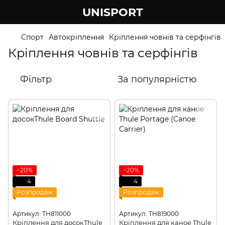
UNISPORT
Спорт
Автокріплення
Кріплення човнів та серфінгів
Кріплення човнів та серфінгів
Фільтр
За популярністю
−20%
−20%
4
4
Розпродаж
Розпродаж
Артикул: TH811000
Артикул: TH819000
Кріплення для досокThule
Кріплення для каное Thule