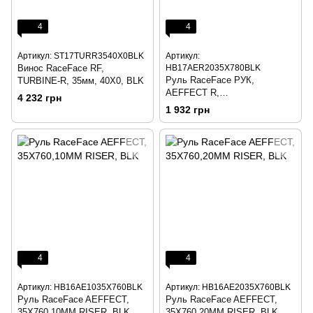
4
4
Артикул: ST17TURR3540X0BLK
Артикул:
Винос RaceFace RF,
HB17AER2035X780BLK
Руль RaceFace РУК,
TURBINE-R, 35мм, 40X0, BLK
AEFFECT R,
4 232 грн
35X780,20MMRISER, BLK
1 932 грн
4
4
Артикул: HB16AE1035X760BLK
Артикул: HB16AE2035X760BLK
Руль RaceFace AEFFECT,
Руль RaceFace AEFFECT,
35X760,10MM RISER, BLK
35X760,20MM RISER, BLK