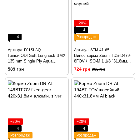
−20%
4
4
Розпродаж
Артикул: F01SLAQ
Артикул: STM-41-65
Гріпси ODI Soft Longneck BMX
Винос керма Zoom TDS-D479-
135 mm Single Ply Aqua
8FOV / ISO-M 1 1/8 "31,8мм
(блакитні)
кут 7, 100мм, чорний
589 грн
724 грн
905 грн
−20%
−20%
4
4
Розпродаж
Розпродаж