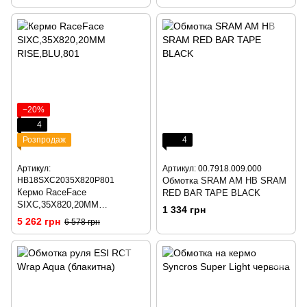
−20%
4
Розпродаж
4
Артикул:
Артикул: 00.7918.009.000
HB18SXC2035X820P801
Обмотка SRAM AM HB SRAM
Кермо RaceFace
RED BAR TAPE BLACK
SIXC,35X820,20MM
1 334 грн
RISE,BLU,801
5 262 грн
6 578 грн