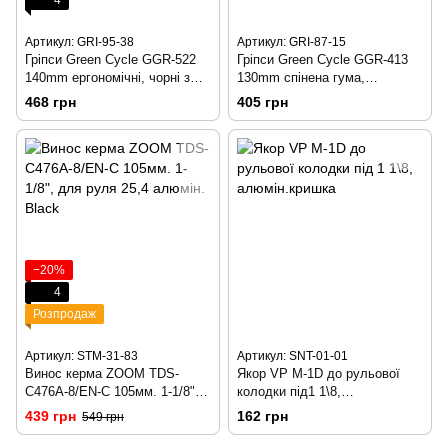
Артикул: GRI-95-38
Артикул: GRI-87-15
Гріпси Green Cycle GGR-522
Гріпси Green Cycle GGR-413
140mm ергономічні, чорні з
130mm спінена гума,
двома чорними замками
ергономічні, чорні з двома
468 грн
405 грн
чорними замками
−20%
4
Розпродаж
Артикул: STM-31-83
Артикул: SNT-01-01
Винос керма ZOOM TDS-
Якор VP M-1D до рульової
C476A-8/EN-C 105мм. 1-1/8",
колодки під1 1\8,
для руля 25,4 алюмін. Black
алюмін.кришка
439 грн
162 грн
549 грн