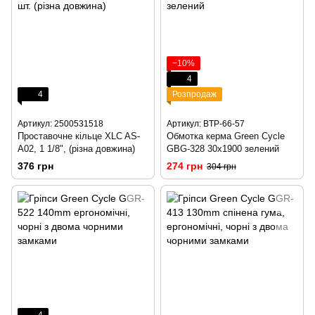
−10%
4
4
Розпродаж
Артикул: 2500531518
Артикул: BTP-66-57
Проставочне кільце XLC AS-
Обмотка керма Green Cycle
A02, 1 1/8", (різна довжина)
GBG-328 30х1900 зелений
376 грн
274 грн
304 грн
4