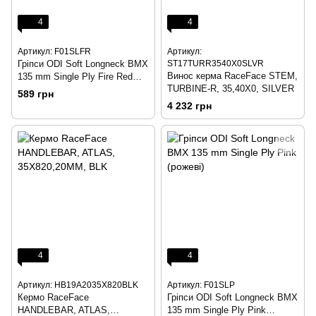
4
4
Артикул: F01SLFR
Артикул:
Гріпси ODI Soft Longneck BMX
ST17TURR3540X0SLVR
Винос керма RaceFace STEM,
135 mm Single Ply Fire Red
TURBINE-R, 35,40X0, SILVER
(вогненно червоні)
589 грн
4 232 грн
4
4
Артикул: HB19A2035X820BLK
Артикул: F01SLP
Кермо RaceFace
Гріпси ODI Soft Longneck BMX
HANDLEBAR, ATLAS,
135 mm Single Ply Pink