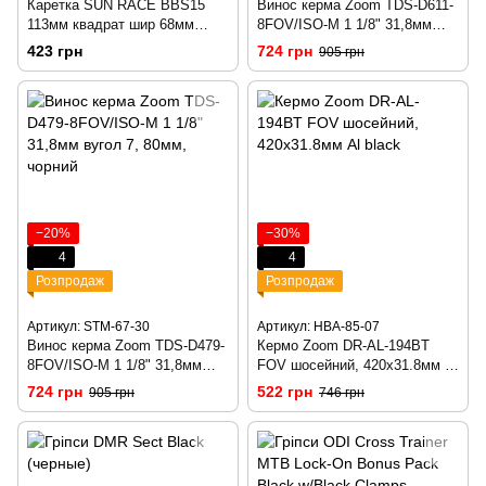
Каретка SUN RACE BBS15
Винос керма Zoom TDS-D611-
113мм квадрат шир 68мм
8FOV/ISO-M 1 1/8" 31,8мм
338гр.
угол 3, 40мм, черный
423 грн
724 грн
905 грн
−20%
−30%
4
4
Розпродаж
Розпродаж
Артикул: STM-67-30
Артикул: HBA-85-07
Винос керма Zoom TDS-D479-
Кермо Zoom DR-AL-194BT
8FOV/ISO-M 1 1/8" 31,8мм
FOV шосейний, 420x31.8мм Al
вугол 7, 80мм, чорний
black
724 грн
522 грн
905 грн
746 грн