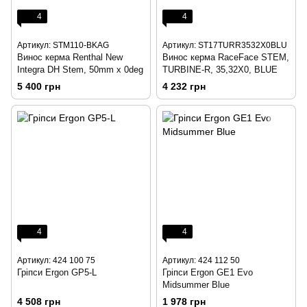
4
4
Артикул: STM110-BKAG
Артикул: ST17TURR3532X0BLU
Винос керма Renthal New
Винос керма RaceFace STEM,
Integra DH Stem, 50mm x 0deg
TURBINE-R, 35,32X0, BLUE
5 400 грн
4 232 грн
4
4
Артикул: 424 100 75
Артикул: 424 112 50
Гріпси Ergon GP5-L
Гріпси Ergon GE1 Evo
Midsummer Blue
4 508 грн
1 978 грн