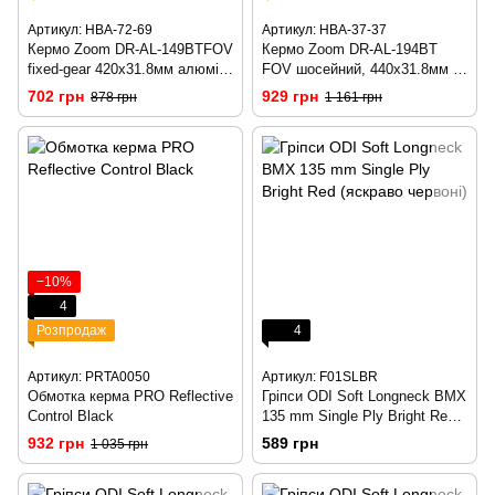
Артикул: HBA-72-69
Артикул: HBA-37-37
Кермо Zoom DR-AL-149BTFOV
Кермо Zoom DR-AL-194BT
fixed-gear 420x31.8мм алюмін.
FOV шосейний, 440x31.8мм Al
silver
black
702 грн
929 грн
878 грн
1 161 грн
−10%
4
Розпродаж
4
Артикул: PRTA0050
Артикул: F01SLBR
Обмотка керма PRO Reflective
Гріпси ODI Soft Longneck BMX
Control Black
135 mm Single Ply Bright Red
(яскраво червоні)
932 грн
589 грн
1 035 грн