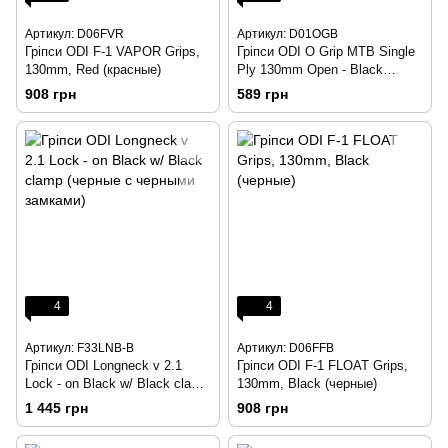
Артикул: D06FVR
Артикул: D01OGB
Гріпси ODI F-1 VAPOR Grips,
Гріпси ODI O Grip MTB Single
130mm, Red (красные)
Ply 130mm Open - Black
(черные, без замков)
908 грн
589 грн
4
4
Артикул: F33LNB-B
Артикул: D06FFB
Гріпси ODI Longneck v 2.1
Гріпси ODI F-1 FLOAT Grips,
Lock - on Black w/ Black clamp
130mm, Black (черные)
(черные с черными замками)
1 445 грн
908 грн