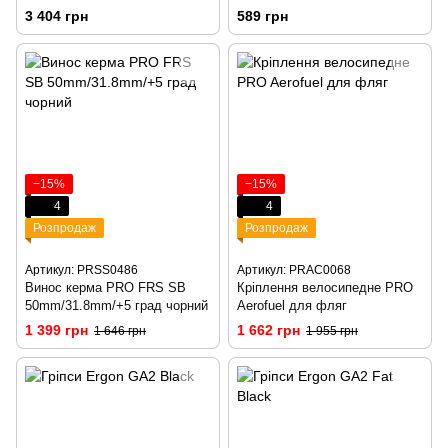
35X820,20MM, BLK
(рожеві)
3 404 грн
589 грн
−15%
−15%
4
4
Розпродаж
Розпродаж
Артикул: PRSS0486
Артикул: PRAC0068
Винос керма PRO FRS SB
Кріплення велосипедне PRO
50mm/31.8mm/+5 град чорний
Aerofuel для фляг
1 399 грн
1 662 грн
1 646 грн
1 955 грн