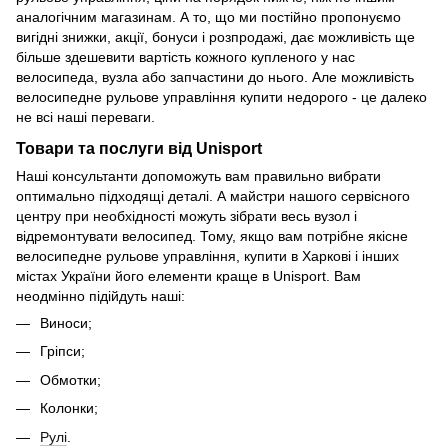
аналогічним магазинам. А то, що ми постійно пропонуємо
вигідні знижки, акції, бонуси і розпродажі, дає можливість ще
більше здешевити вартість кожного купленого у нас
велосипеда, вузла або запчастини до нього. Але можливість
велосипедне рульове управління купити недорого - це далеко
не всі наші переваги.
Товари та послуги від Unisport
Наші консультанти допоможуть вам правильно вибрати
оптимально підходящі деталі. А майстри нашого сервісного
центру при необхідності можуть зібрати весь вузол і
відремонтувати велосипед. Тому, якщо вам потрібне якісне
велосипедне рульове управління, купити в Харкові і інших
містах України його елементи краще в Unisport. Вам
неодмінно підійдуть наші:
Виноси;
Гріпси;
Обмотки;
Колонки;
Рулі
.