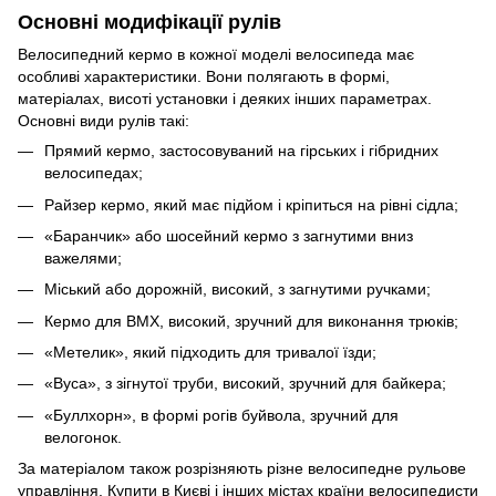
Основні модифікації рулів
Велосипедний кермо в кожної моделі велосипеда має
особливі характеристики. Вони полягають в формі,
матеріалах, висоті установки і деяких інших параметрах.
Основні види рулів такі:
Прямий кермо, застосовуваний на гірських і гібридних
велосипедах;
Райзер кермо, який має підйом і кріпиться на рівні сідла;
«Баранчик» або шосейний кермо з загнутими вниз
важелями;
Міський або дорожній, високий, з загнутими ручками;
Кермо для BMX, високий, зручний для виконання трюків;
«Метелик», який підходить для тривалої їзди;
«Вуса», з зігнутої труби, високий, зручний для байкера;
«Буллхорн», в формі рогів буйвола, зручний для
велогонок.
За матеріалом також розрізняють різне велосипедне рульове
управління. Купити в Києві і інших містах країни велосипедисти