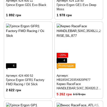
Артикул: 424 400 11
Артикул: 424 118 50
Гріпси Ergon GD1 Evo Black
Гріпси Ergon GE1 Evo Deep
Moss
1 892 грн
1 978 грн
−20%
4
4
Розпродаж
Артикул: 424 400 52
Артикул:
Гріпси Ergon GFR1 Factory
HB18SXC2035X820P877
Кермо RaceFace
FMD Racing / Oil Slick
HANDLEBAR,SIXC,35X820,20
2 622 грн
MM RISE,SIL,877
5 262 грн
6 578 грн