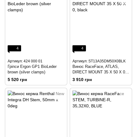
4
4
Артикул: 424 000 01
Артикул: ST13A35DM50X0BLK
Гріпси Ergon GP1 BioLeder
Винос RaceFace, ATLAS,
brown (silver clamps)
DIRECT MOUNT 35 X 50 X 0,
black
5 520 грн
3 910 грн