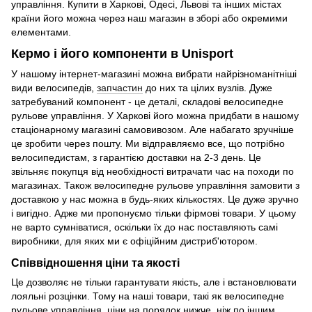
управління. Купити в Харкові, Одесі, Львові та інших містах
країни його можна через наш магазин в зборі або окремими
елементами.
Кермо і його компоненти в Unisport
У нашому інтернет-магазині можна вибрати найрізноманітніші
види велосипедів,
запчастин
до них та цілих вузлів. Дуже
затребуваний компонент - це деталі, складові велосипедне
рульове управління. У Харкові його можна придбати в нашому
стаціонарному магазині самовивозом. Але набагато зручніше
це зробити через пошту. Ми відправляємо все, що потрібно
велосипедистам, з гарантією доставки на 2-3 день. Це
звільняє покупця від необхідності витрачати час на походи по
магазинах. Також велосипедне рульове управління замовити з
доставкою у нас можна в будь-яких кількостях. Це дуже зручно
і вигідно. Адже ми пропонуємо тільки фірмові товари. У цьому
не варто сумніватися, оскільки їх до нас поставляють самі
виробники, для яких ми є офіційним дистриб'ютором.
Співвідношення ціни та якості
Це дозволяє не тільки гарантувати якість, але і встановлювати
лояльні розцінки. Тому на наші товари, такі як велосипедне
рульове управління, ціни на порядок нижче, ніж по іншим