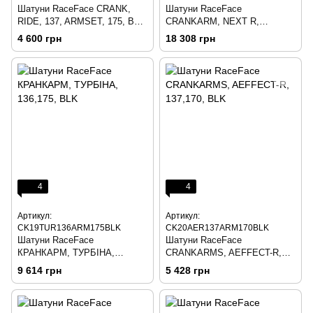
Шатуни RaceFace CRANK,
Шатуни RaceFace
RIDE, 137, ARMSET, 175, BLK
CRANKARM, NEXT R,
19
136,175, BLK
4 600 грн
18 308 грн
4
4
Артикул:
Артикул:
CK19TUR136ARM175BLK
CK20AER137ARM170BLK
Шатуни RaceFace
Шатуни RaceFace
КРАНКАРМ, ТУРБІНА,
CRANKARMS, AEFFECT-R,
136,175, BLK
137,170, BLK
9 614 грн
5 428 грн