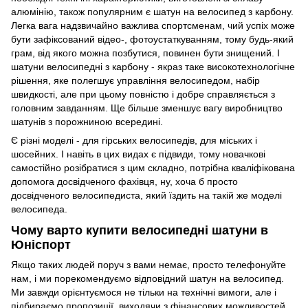
алюмінію, також популярним є шатун на велосипед з карбону.
Легка вага надзвичайно важлива спортсменам, чий успіх може
бути зафіксований відео-, фотоустаткуванням, тому будь-який
грам, від якого можна позбутися, повинен бути знищений. І
шатуни велосипедні з карбону - якраз таке високотехнологічне
рішення, яке полегшує управління велосипедом, набір
швидкості, але при цьому повністю і добре справляється з
головним завданням. Ще більше зменшує вагу виробництво
шатунів з порожниною всередині.
Є різні моделі - для гірських велосипедів, для міських і
шосейних. І навіть в цих видах є підвиди, тому новачкові
самостійно розібратися з цим складно, потрібна кваліфікована
допомога досвідченого фахівця, ну, хоча б просто
досвідченого велосипедиста, який їздить на такій же моделі
велосипеда.
Чому варто купити велосипедні шатуни в
Юніспорт
Якщо таких людей поруч з вами немає, просто телефонуйте
нам, і ми порекомендуємо відповідний шатун на велосипед.
Ми завжди орієнтуємося не тільки на технічні вимоги, але і
підбираємо пропозиції, виходячи з фінансових можливостей