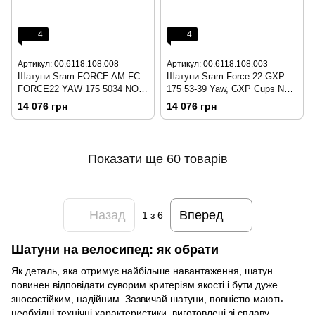
4
4
Артикул: 00.6118.108.008
Артикул: 00.6118.108.003
Шатуни Sram FORCE AM FC
Шатуни Sram Force 22 GXP
FORCE22 YAW 175 5034 NO
175 53-39 Yaw, GXP Cups NOT
GXP
included
14 076 грн
14 076 грн
Показати ще 60 товарів
Назад
Вперед
1
з 6
Шатуни на велосипед: як обрати
Як деталь, яка отримує найбільше навантаження, шатун
повинен відповідати суворим критеріям якості і бути дуже
зносостійким, надійним. Зазвичай шатуни, повністю мають
необхідні технічні характеристики, виготовлені зі сплаву