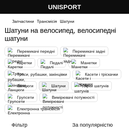
UNISPORT
Запчастини
Трансмісія
Шатуни
Шатуни на велосипед, велосипедні
шатуни
Перемикачі передні
Перемикачі задні
Каретки
Педалі
Манетки
Троси, рубашки, закінцівки
Касети і тріскачки
Ланцюги
Шатуни
Зірки шатунів
Групсети
Вимірювачі потужності
Електронна трансмісія
Фільтр
За популярністю