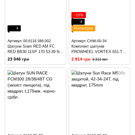
−15%
4
4
Розпродаж
Артикул: 00.6118.386.002
Артикул: CHW-00-34
Шатуни Sram RED AM FC
Комплект шатунів
RED BB30 11SP 170 53-39 NO
PROWHEEL VORTEX-551-TT
BB C2
(10S) 175mm, 22/36T black
23 046 грн
2 814 грн
3 311 грн