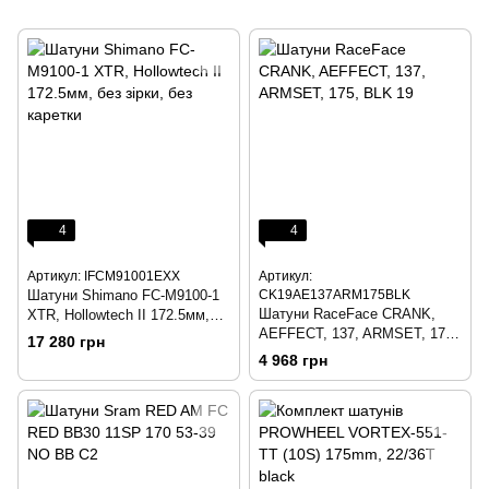
4
4
Артикул: IFCM91001EXX
Артикул:
Шатуни Shimano FC-M9100-1
CK19AE137ARM175BLK
Шатуни RaceFace CRANK,
XTR, Hollowtech II 172.5мм,
AEFFECT, 137, ARMSET, 175,
без зірки, без каретки
17 280 грн
BLK 19
4 968 грн