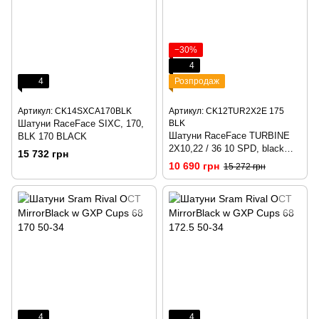
−30%
4
4
Розпродаж
Артикул: CK14SXCA170BLK
Артикул: CK12TUR2X2E 175
Шатуни RaceFace SIXC, 170,
BLK
Шатуни RaceFace TURBINE
BLK 170 BLACK
2X10,22 / 36 10 SPD, black
15 732 грн
175
10 690 грн
15 272 грн
4
4