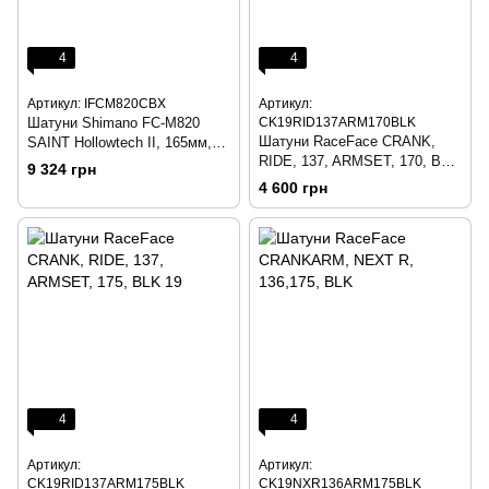
4
4
Артикул: IFCM820CBX
Артикул:
Шатуни Shimano FC-M820
CK19RID137ARM170BLK
Шатуни RaceFace CRANK,
SAINT Hollowtech II, 165мм,
RIDE, 137, ARMSET, 170, BLK
для карет.вузла 68 / 73мм.
9 324 грн
19
SM-BB80 в комплекті, без
4 600 грн
зірки
4
4
Артикул:
Артикул:
CK19RID137ARM175BLK
CK19NXR136ARM175BLK