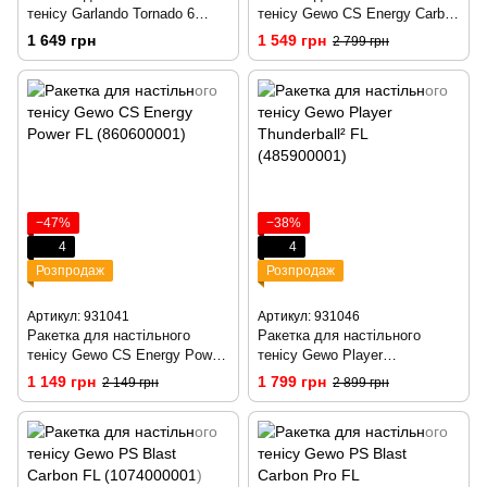
тенісу Garlando Tornado 6
тенісу Gewo CS Energy Carbon
Stars (2C4-1117)
FL (860500001)
1 649 грн
1 549 грн
2 799 грн
−47%
−38%
4
4
Розпродаж
Розпродаж
Артикул: 931041
Артикул: 931046
Ракетка для настільного
Ракетка для настільного
тенісу Gewo CS Energy Power
тенісу Gewo Player
FL (860600001)
Thunderball² FL (485900001)
1 149 грн
1 799 грн
2 149 грн
2 899 грн