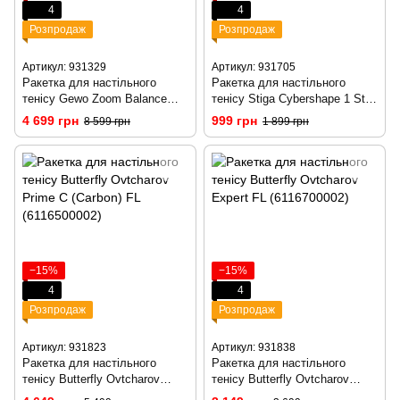
4
4
Розпродаж
Розпродаж
Артикул: 931329
Артикул: 931705
Ракетка для настільного
Ракетка для настільного
тенісу Gewo Zoom Balance
тенісу Stiga Cybershape 1 Star
ALL, Neoflexx 48.0 + 45.0, ST
FL (1211-0906-35)
4 699 грн
999 грн
8 599 грн
1 899 грн
(11640000031)
−15%
−15%
4
4
Розпродаж
Розпродаж
Артикул: 931823
Артикул: 931838
Ракетка для настільного
Ракетка для настільного
тенісу Butterfly Ovtcharov
тенісу Butterfly Ovtcharov
Prime C (Carbon) FL
Expert FL (6116700002)