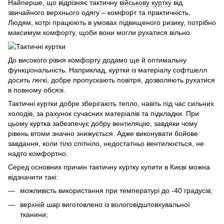
Найперше, що відрізняє тактичну
військову куртку
від
звичайного верхнього одягу – комфорт та практичність.
Людям, котрі працюють в умовах підвищеного ризику, потрібно
максимум комфорту, щоби вони могли рухатися вільно.
До високого рівня комфорту додамо ще й оптимальну
функціональність. Наприклад, куртки із матеріалу софтшелл
досить легкі, добре пропускають повітря, дозволяють рухатися
в повному обсязі.
Тактичні куртки добре зберігають тепло, навіть під час сильних
холодів, за рахунок сучасних матеріалів та підкладки. При
цьому куртка забезпечує добру вентиляцію, завдяки чому
рівень втоми значно знижується. Адже виконувати бойове
завдання, коли тіло спітніло, недостатньо вентилюється, не
надто комфортно.
Серед основних причин тактичну куртку купити в Києві можна
відзначити такі:
можливість використання при температурі до -40 градусів;
верхній шар виготовлено із вологовідштовхувальної
тканини;