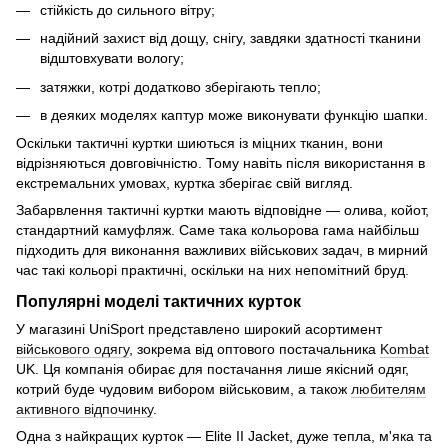
стійкість до сильного вітру;
надійний захист від дощу, снігу, завдяки здатності тканини
відштовхувати вологу;
затяжки, котрі додатково зберігають тепло;
в деяких моделях каптур може виконувати функцію шапки.
Оскільки тактичні куртки шиються із міцних тканин, вони
відрізняються довговічністю. Тому навіть після використання в
екстремальних умовах, куртка зберігає свій вигляд.
Забарвлення тактичні куртки мають відповідне — олива, койот,
стандартний камуфляж. Саме така кольорова гама найбільш
підходить для виконання важливих військових задач, в мирний
час такі кольорі практичні, оскільки на них непомітний бруд.
Популярні моделі тактичних курток
У магазині UniSport представлено широкий асортимент
військового одягу
, зокрема від оптового постачальника
Kombat
UK. Ця компанія обирає для постачання лише якісний одяг,
котрий буде чудовим вибором військовим, а також
любителям
активного відпочинку
.
Одна з найкращих курток — Elite II Jacket, дуже тепла, м'яка та