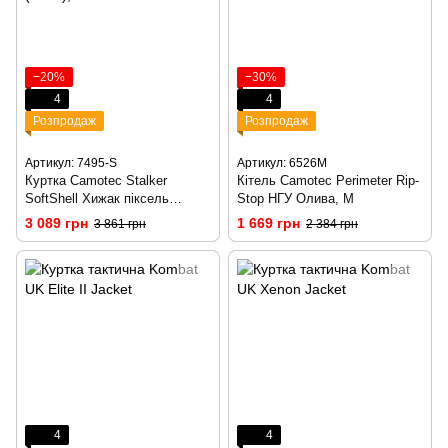
−20%
−30%
4
4
Розпродаж
Розпродаж
Артикул: 7495-S
Артикул: 6526M
Куртка Camotec Stalker
Кітель Сamotec Perimeter Rip-
SoftShell Хижак піксель
Stop НГУ Олива, M
(7495), S
3 089 грн
1 669 грн
3 861 грн
2 384 грн
4
4