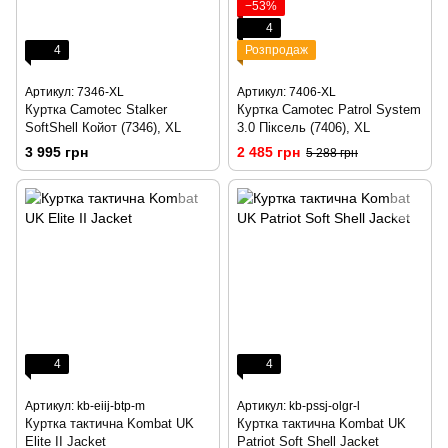
−53%
4
4
Розпродаж
Артикул: 7346-XL
Артикул: 7406-XL
Куртка Camotec Stalker
Куртка Camotec Patrol System
SoftShell Койот (7346), XL
3.0 Піксель (7406), XL
3 995 грн
2 485 грн
5 288 грн
4
4
Артикул: kb-eiij-btp-m
Артикул: kb-pssj-olgr-l
Куртка тактична Kombat UK
Куртка тактична Kombat UK
Elite II Jacket
Patriot Soft Shell Jacket