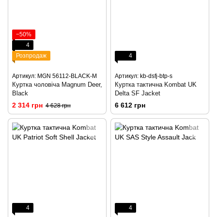
−50%
4
Розпродаж
4
Артикул: MGN 56112-BLACK-M
Артикул: kb-dsfj-btp-s
Куртка чоловіча Magnum Deer,
Куртка тактична Kombat UK
Black
Delta SF Jacket
2 314 грн
6 612 грн
4 628 грн
4
4