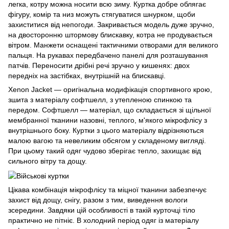
легка, котру можна носити всю зиму. Куртка добре облягає
фігуру, комір та низ можуть стягуватися шнурком, щоби
захиститися від непогоди. Закривається модель дуже зручно,
на двосторонню штормову блискавку, котра не продувається
вітром. Манжети оснащені тактичними отворами для великого
пальця. На рукавах передбачено панелі для розташування
патчів. Переносити дрібні речі зручно у кишенях: двох
передніх на застібках, внутрішній на блискавці.
Xenon Jacket — оригінальна модифікація спортивного крою,
зшита з матеріалу софтшелл, з утепленою спинкою та
передом. Софтшелл — матеріал, що складається зі щільної
мембранної тканини назовні, теплого, м'якого мікрофлісу з
внутрішнього боку. Куртки з цього матеріалу відрізняються
малою вагою та невеликим обсягом у складеному вигляді.
При цьому такий одяг чудово зберігає тепло, захищає від
сильного вітру та дощу.
Цікава комбінація мікрофлісу та міцної тканини забезпечує
захист від дощу, снігу, разом з тим, виведення вологи
зсередини. Завдяки цій особливості в такій курточці тіло
практично не пітніє. В холодний період одяг із матеріалу