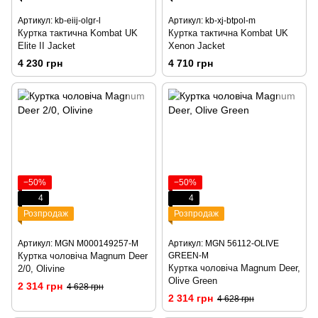
Артикул: kb-eiij-olgr-l
Артикул: kb-xj-btpol-m
Куртка тактична Kombat UK
Куртка тактична Kombat UK
Elite II Jacket
Xenon Jacket
4 230 грн
4 710 грн
−50%
−50%
4
4
Розпродаж
Розпродаж
Артикул: MGN M000149257-M
Артикул: MGN 56112-OLIVE
Куртка чоловіча Magnum Deer
GREEN-M
Куртка чоловіча Magnum Deer,
2/0, Olivine
Olive Green
2 314 грн
4 628 грн
2 314 грн
4 628 грн