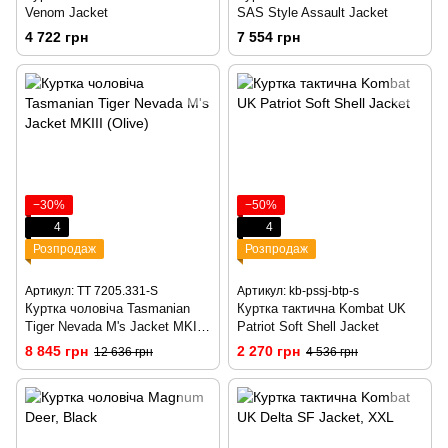
Venom Jacket
SAS Style Assault Jacket
4 722 грн
7 554 грн
−30%
−50%
4
4
Розпродаж
Розпродаж
Артикул: TT 7205.331-S
Артикул: kb-pssj-btp-s
Куртка чоловіча Tasmanian
Куртка тактична Kombat UK
Tiger Nevada M's Jacket MKIII
Patriot Soft Shell Jacket
(Olive)
8 845 грн
2 270 грн
12 636 грн
4 536 грн