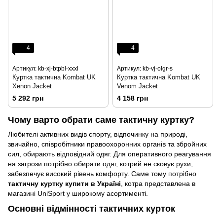
4
4
Артикул: kb-xj-btpbl-xxxl
Артикул: kb-vj-olgr-s
Куртка тактична Kombat UK
Куртка тактична Kombat UK
Xenon Jacket
Venom Jacket
5 292 грн
4 158 грн
Чому варто обрати саме тактичну куртку?
Любителі активних видів спорту, відпочинку на природі,
звичайно, співробітники правоохоронних органів та збройних
сил, обирають відповідний одяг. Для оперативного реагування
на загрози потрібно обирати одяг, котрий не сковує рухи,
забезпечує високий рівень комфорту. Саме тому потрібно
тактичну куртку купити в Україні
, котра представлена в
магазині UniSport у широкому асортименті.
Основні відмінності тактичних курток