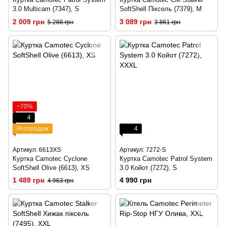
3.0 Multicam (7347), S
SoftShell Піксель (7379), M
2 009 грн
3 089 грн
5 288 грн
3 861 грн
−70%
4
Розпродаж
4
Артикул: 6613XS
Артикул: 7272-S
Куртка Camotec Cyclone
Куртка Camotec Patrol System
SoftShell Olive (6613), XS
3.0 Койот (7272), S
1 489 грн
4 990 грн
4 963 грн