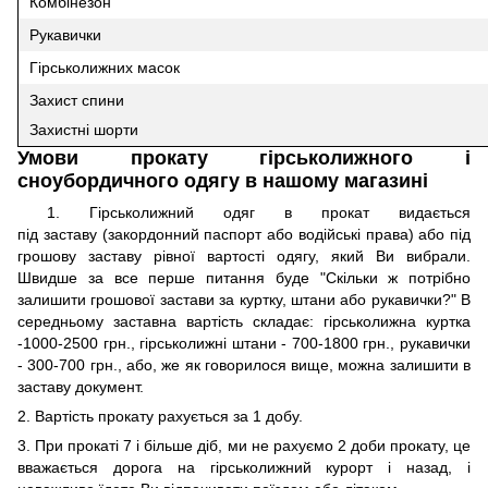
Комбінезон
Рукавички
Гірськолижних масок
Захист спини
Захистні шорти
Умови прокату гірськолижного і
сноубордичного одягу в нашому магазині
1. Гірськолижний одяг в прокат видається
під заставу (закордонний паспорт або водійські права) або під
грошову заставу рівної вартості одягу, який Ви вибрали.
Швидше за все перше питання буде "Скільки ж потрібно
залишити грошової застави за куртку, штани або рукавички?" В
середньому заставна вартість складає: гірськолижна куртка
-1000-2500 грн., гірськолижні штани - 700-1800 грн., рукавички
- 300-700 грн., або, же як говорилося вище, можна залишити в
заставу документ.
2. Вартість прокату рахується за 1 добу.
3. При прокаті 7 і більше діб, ми не рахуємо 2 доби прокату, це
вважається дорога на гірськолижний курорт і назад, і