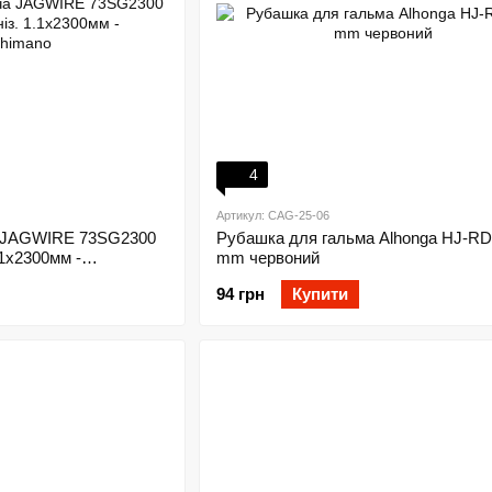
4
Артикул: CAG-25-06
а JAGWIRE 73SG2300
Рубашка для гальма Alhonga HJ-RD
.1х2300мм -
mm червоний
94 грн
Купити