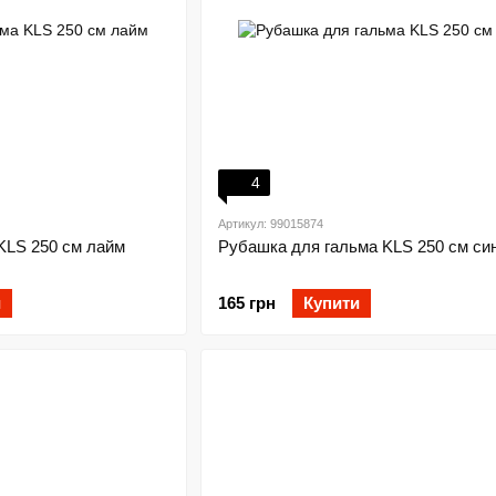
4
Артикул: 99015874
KLS 250 см лайм
Рубашка для гальма KLS 250 см син
и
165 грн
Купити