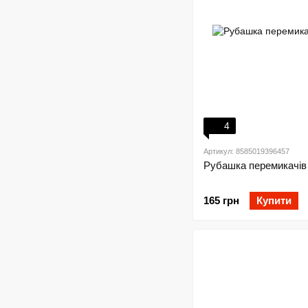
4
Артикул: 8585019396457
Рубашка перемикачів 
165 грн
Купити