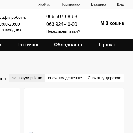
Порівняння
Укр
Рус
Бажання
Вхід
066 507-68-68
рафік роботи:
Мій кошик
063 924-40-00
0:00-20:00
ез вихідних
Передзвонити вам?
е
Тактичне
Обладнання
Прокат
за популярністю
спочатку дешевше
Спочатку дорожче
ння: