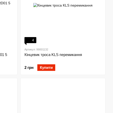
4
Артикул: 99001132
01 5
Кінцевик троса KLS перемикання
2 грн
Купити