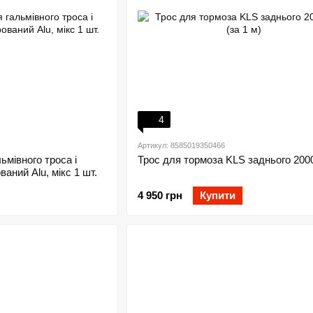
4
Артикул: 8585019350466
ьмівного троса і
Трос для тормоза KLS заднього 200
аний Alu, мікс 1 шт.
4 950 грн
Купити