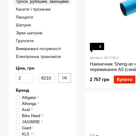
Троси, рубашки, закінцівки
Касети і тріскачки
Ланцюги
Шатуни
Зірки шатунів
Групсети
4
Вимірювачі потужності
Електронна трансмісія
Артикул: A5-S-BLU
Накінечник Sheng-an 
Ціна, грн
перемикання A5 (сині
Від Ціна, грн
До Ціна, грн
ОК
2 757 грн
Купити
Бренд
Alligator
2
Alhonga
3
Avid
2
Bike Hand
4
JAGWIRE
1
Giant
1
KLS
13