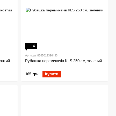
4
Артикул: 8585019396433
овтий
Рубашка перемикачів KLS 250 см, зелений
165 грн
Купити