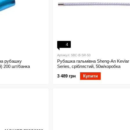
4
Артикул: SBC-B-SR-50
на рубашку
Рубашка гальмівна Sheng-An Kevlar 
й) 200 шт/банка
Series, сріблястий, 50м/коробка
3 489 грн
Купити