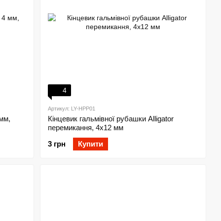
4
Артикул: LY-HPP01
мм,
Кінцевик гальмівної рубашки Alligator
перемикання, 4х12 мм
3 грн
Купити