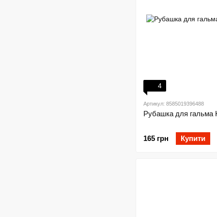
4
Артикул: 8585019396488
Рубашка для гальма 
165 грн
Купити