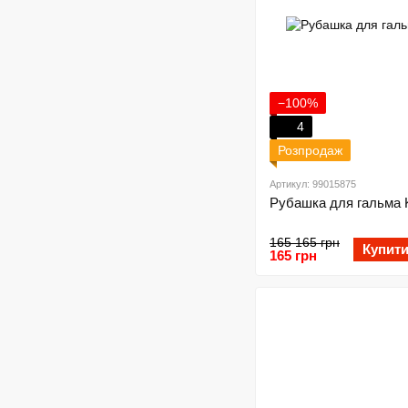
−100%
4
Розпродаж
Артикул: 99015875
Рубашка для гальма 
165 165 грн
Купит
165 грн