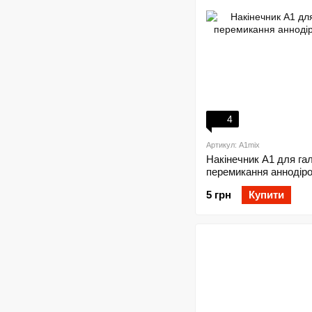
4
Артикул: A1mix
Накінечник A1 для гал
перемикання аннодіров
5 грн
Купити