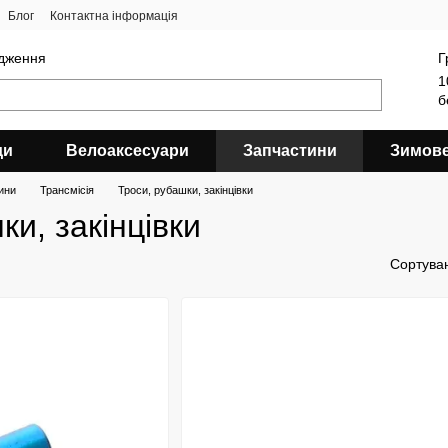
Блог
Контактна інформація
ядження
Г
1
б
ди
Велоаксесуари
Запчастини
Зимов
ини
Трансмісія
Троси, рубашки, закінцівки
и, закінцівки
Сортува