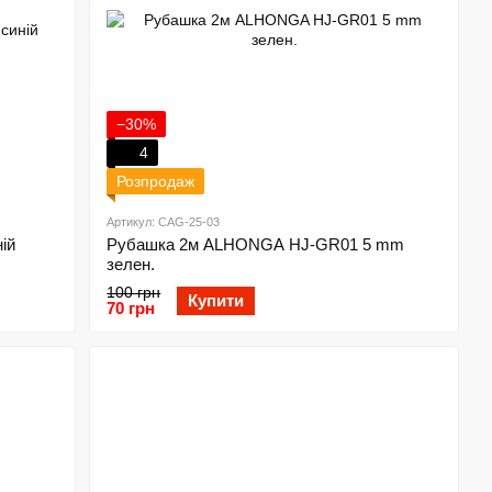
−30%
4
Розпродаж
Артикул: CAG-25-03
ій
Рубашка 2м ALHONGA HJ-GR01 5 mm
зелен.
100 грн
Купити
70 грн