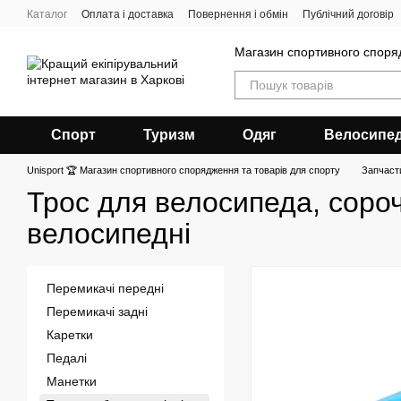
Перейти до основного контенту
Каталог
Оплата і доставка
Повернення і обмін
Публічний договір
Магазин спортивного спор
Спорт
Туризм
Одяг
Велосипе
Unisport 🏆 Магазин спортивного спорядження та товарів для спорту
Запчаст
Трос для велосипеда, сорочк
велосипедні
Перемикачі передні
Перемикачі задні
Каретки
Педалі
Манетки