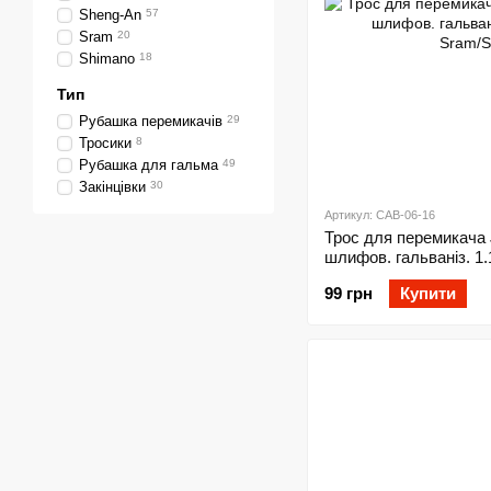
Sheng-An
57
Sram
20
Shimano
18
Тип
Рубашка перемикачів
29
Тросики
8
Рубашка для гальма
49
Закінцівки
30
Артикул: CAB-06-16
Трос для перемикач
шлифов. гальваніз. 1
Sram/Shimano
99 грн
Купити