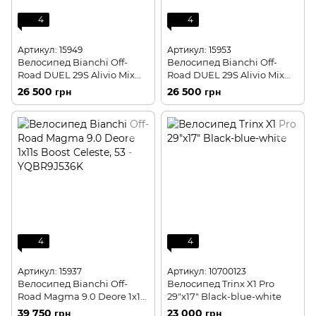
4
4
Артикул: 15949
Артикул: 15953
Велосипед Bianchi Off-
Велосипед Bianchi Off-
Road DUEL 29S Alivio Mix
Road DUEL 29S Alivio Mix
2x9s Disc H Celeste, 38 -
2x9s Disc H Black, 38 -
26 500 грн
26 500 грн
YQBC8J38DA
YQBC8J38DB
4
4
Артикул: 15937
Артикул: 10700123
Велосипед Bianchi Off-
Велосипед Trinx X1 Pro
Road Magma 9.0 Deore 1x11s
29"x17" Black-blue-white
Boost Celeste, 43 -
39 750 грн
23 000 грн