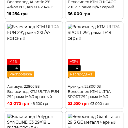
Велосипед Atlantic 29"
Велосипед KTM CHICAGO
Arkon NX, A1NXD-2947-BL,
291 29", рама M/43 серый
L/19"/47см (2855)
16 254 грн
36 000 грн
−15%
−15%
4
4
Распродажа
Распродажа
Артикул: 22805133
Артикул: 22800103
Велосипед KTM ULTRA FUN
Велосипед KTM ULTRA
29", рама M/43 красный
SPORT 29", рама M/43
серый
42 075 грн
53 550 грн
49 500 грн
63 000 грн