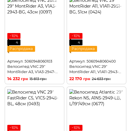
−10%
−10%
4
4
Распродажа
Распродажа
Артикул: 5060948060103
Артикул: 5060948060400
Велосипед VNC 29"
Велосипед VNC 29"
MontRider A3, V1A3-2947-
MontRider A11, V1A11-2943-
BG, 47см (0103)
BG, 43см (0400)
14 232 грн
22 170 грн
15 813 грн
24 633 грн
−10%
−10%