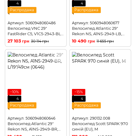
4
4
Распродажа
Распродажа
Артикул: 5060948060486
Артикул: 5060948060677
Велосипед VNC 29"
Велосипед Atlantic 29"
FastRider C5, V1C5-2943-BL,
Rekon NS, A1NS-2949-LB,
43см (0486)
L/19"/49см (0677)
27 103 грн
10 490 грн
30 114 грн
11 655 грн
−10%
−15%
4
4
Распродажа
Распродажа
Артикул: 5060948060646
Артикул: 290132.008
Велосипед Atlantic 29"
Велосипед Scott SPARK 970
Rekon NS, A1NS-2949-BR,
синій (EU), M
L/19"/49см (0646)