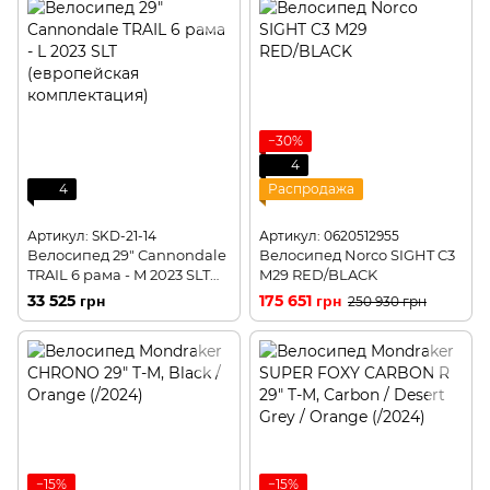
−30%
4
4
Распродажа
Артикул: SKD-21-14
Артикул: 0620512955
Велосипед 29" Cannondale
Велосипед Norco SIGHT C3
TRAIL 6 рама - M 2023 SLT
M29 RED/BLACK
(европейская
33 525 грн
175 651 грн
250 930 грн
комплектация)
−15%
−15%