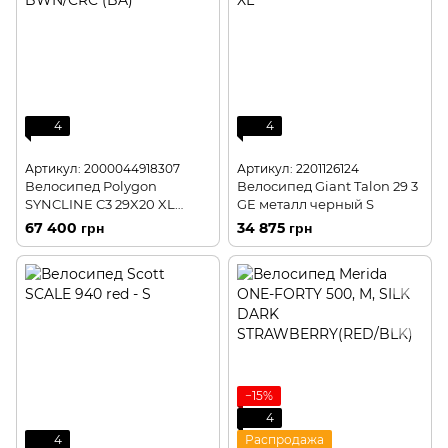
4
4
Артикул: 2000044918307
Артикул: 2201126124
Велосипед Polygon
Велосипед Giant Talon 29 3
SYNCLINE C3 29X20 XL
GE металл черный S
BWN/CRC (BA)
67 400 грн
34 875 грн
−15%
4
4
Распродажа