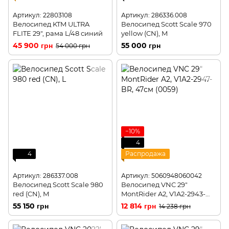
Артикул: 22803108
Артикул: 286336.008
Велосипед KTM ULTRA
Велосипед Scott Scale 970
FLITE 29", рама L/48 синий
yellow (CN), M
45 900 грн
55 000 грн
54 000 грн
−10%
4
4
Распродажа
Артикул: 286337.008
Артикул: 5060948060042
Велосипед Scott Scale 980
Велосипед VNC 29"
red (CN), M
MontRider A2, V1A2-2943-
BR, 43см (0042)
55 150 грн
12 814 грн
14 238 грн