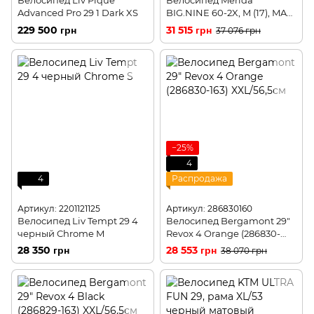
Велосипед Liv Pique
Велосипед Merida
Advanced Pro 29 1 Dark XS
BIG.NINE 60-2X, M (17), MATT
DARK SILVER(SIL)
229 500 грн
31 515 грн
37 076 грн
−25%
4
4
Распродажа
Артикул: 2201121125
Артикул: 286830160
Велосипед Liv Tempt 29 4
Велосипед Bergamont 29"
черный Chrome M
Revox 4 Orange (286830-
160) M/44,5см
28 350 грн
28 553 грн
38 070 грн