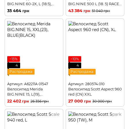
BIG.NINE 60-2X, L (18.5),
BIG.NINE 500 L (18. 5) RACE
MATT BRONZE(BLACK)
RED(WHITE)
35 464 грн
43 384 грн
51 040 грн
−15%
−10%
4
4
Распродажа
Распродажа
Артикул: A62211A 01547
Артикул: 280574.010
Велосипед Merida
Велосипед Scott Aspect 960
BIG.NINE 15, L(19),
red (CN) XXL
BLUE(BLACK)
22 402 грн
27 000 грн
26 356 грн
30 000 грн