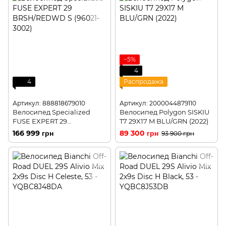
−5%
4
4
Распродажа
Артикул: 888818679010
Артикул: 2000044879110
Велосипед Specialized
Велосипед Polygon SISKIU
FUSE EXPERT 29
T7 29X17 M BLU/GRN (2022)
BRSH/REDWD S (96021-
166 999 грн
89 300 грн
93 900 грн
3002)