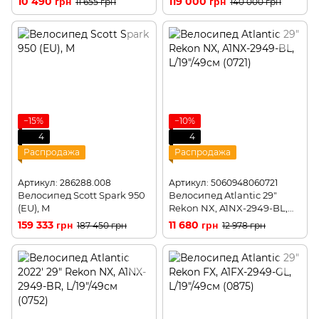
10 490 грн
119 000 грн
11 655 грн
140 000 грн
−15%
−10%
4
4
Распродажа
Распродажа
Артикул: 286288.008
Артикул: 5060948060721
Велосипед Scott Spark 950
Велосипед Atlantic 29"
(EU), M
Rekon NX, A1NX-2949-BL,
L/19"/49см (0721)
159 333 грн
11 680 грн
187 450 грн
12 978 грн