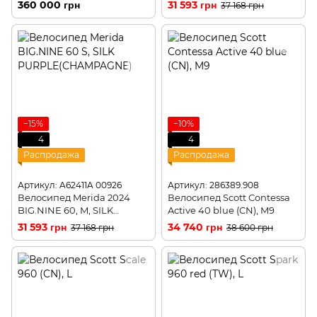
Cherry Red / Nimbus Grey
RED(ORANGE)
360 000 грн
31 593 грн
37 168 грн
(/2024)
−15%
−10%
4
4
Распродажа
Распродажа
Артикул: A62411A 00926
Артикул: 286389.908
Велосипед Merida 2024
Велосипед Scott Contessa
BIG.NINE 60, M, SILK
Active 40 blue (CN), M9
PURPLE(CHAMPAGNE)
31 593 грн
34 740 грн
37 168 грн
38 600 грн