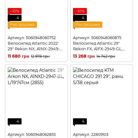
−10%
−10%
4
4
Распродажа
Распродажа
Артикул: 5060948060752
Артикул: 5060948060875
Велосипед Atlantic 2022'
Велосипед Atlantic 29"
29" Rekon NX, A1NX-2949-
Rekon FX, A1FX-2949-GL,
BR, L/19"/49см (0752)
L/19"/49см (0875)
11 680 грн
13 268 грн
12 978 грн
14 742 грн
4
4
Артикул: 5060948062855
Артикул: 22809103