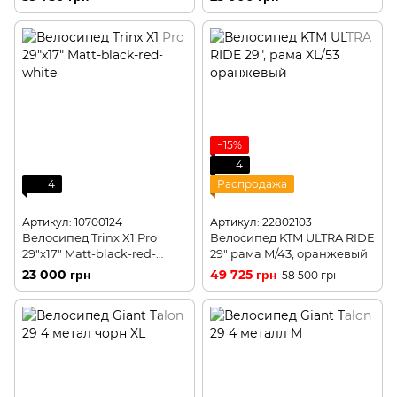
YQBR9J436K
−15%
4
4
Распродажа
Артикул: 10700124
Артикул: 22802103
Велосипед Trinx X1 Pro
Велосипед KTM ULTRA RIDE
29"x17" Matt-black-red-
29" рама M/43, оранжевый
white
23 000 грн
49 725 грн
58 500 грн