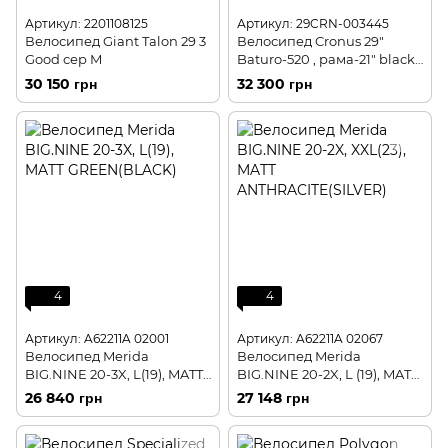
Артикул: 2201108125
Артикул: 29CRN-003445
Велосипед Giant Talon 29 3
Велосипед Cronus 29"
Good сер M
Baturo-520 , рама-21" black-
red
30 150 грн
32 300 грн
4
4
Артикул: A62211A 02001
Артикул: A62211A 02067
Велосипед Merida
Велосипед Merida
BIG.NINE 20-3X, L(19), MATT
BIG.NINE 20-2X, L (19), MATT
GREEN(BLACK)
ANTHRACITE(SILVER)
26 840 грн
27 148 грн