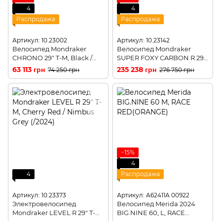
4
4
Распродажа
Распродажа
Артикул: 10.23002
Артикул: 10.23142
Велосипед Mondraker
Велосипед Mondraker
CHRONO 29" T-M, Black /
SUPER FOXY CARBON R 29"
Orange (/2024)
T-M, Carbon / Desert Grey /
63 113 грн
235 238 грн
74 250 грн
276 750 грн
Orange (/2024)
−15%
4
4
Распродажа
Артикул: 10.23373
Артикул: A62411A 00922
Электровелосипед
Велосипед Merida 2024
Mondraker LEVEL R 29" T-M,
BIG.NINE 60, L, RACE