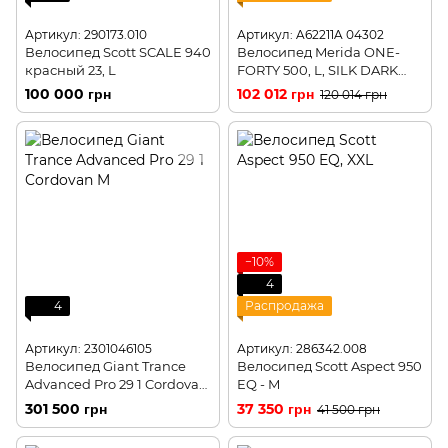
Артикул: 290173.010
Артикул: A62211A 04302
Велосипед Scott SCALE 940
Велосипед Merida ONE-
красный 23, L
FORTY 500, L, SILK DARK
STRAWBERRY(RED/BLK)
100 000 грн
102 012 грн
120 014 грн
−10%
4
4
Распродажа
Артикул: 2301046105
Артикул: 286342.008
Велосипед Giant Trance
Велосипед Scott Aspect 950
Advanced Pro 29 1 Cordovan
EQ - M
M
301 500 грн
37 350 грн
41 500 грн