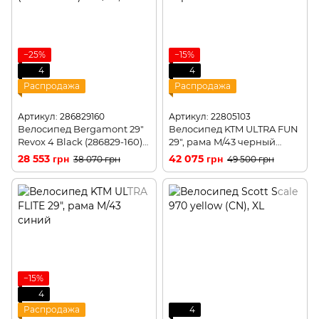
−25%
−15%
4
4
Распродажа
Распродажа
Артикул: 286829160
Артикул: 22805103
Велосипед Bergamont 29"
Велосипед KTM ULTRA FUN
Revox 4 Black (286829-160)
29", рама M/43 черный
M/44,5см
матовый
28 553 грн
42 075 грн
38 070 грн
49 500 грн
−15%
4
Распродажа
4