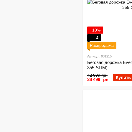
−10%
4
Распродажа
Артикул: 931215
Беговая дорожка Everf
355-SLIM)
42 999 грн
Купить
38 499 грн