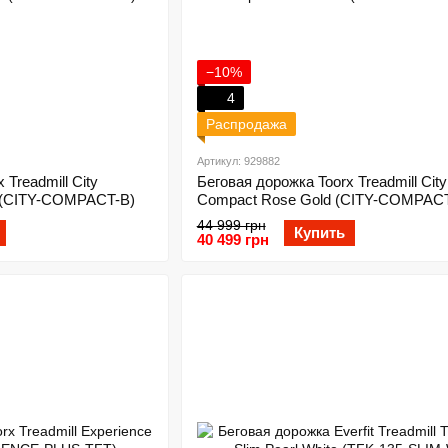
−10%
4
Распродажа
Артикул: 929882
 Treadmill City
Беговая дорожка Toorx Treadmill City
 (CITY-COMPACT-B)
Compact Rose Gold (CITY-COMPAC
44 999 грн
Купить
40 499 грн