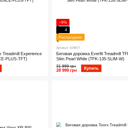
−9%
4
Распродажа
Артикул: 929877
 Treadmill Experience
Беговая дорожка Everfit Treadmill TF
CE-PLUS-TFT)
Slim Pearl White (TFK-135-SLIM-W)
31 999 грн
Купить
28 999 грн