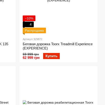
−10%
4
Распродажа
Артикул: 929872
K 135
Беговая дорожка Toorx Treadmill Experience
(EXPERIENCE)
69 999 грн
Купить
62 999 грн