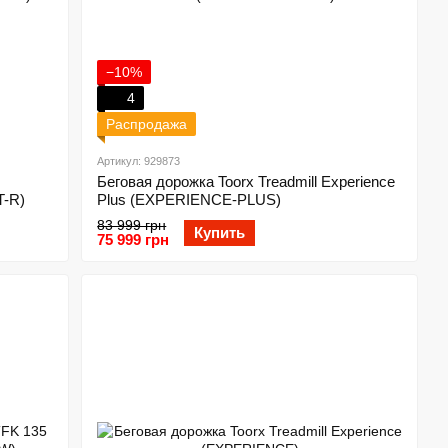
−10%
4
Распродажа
Артикул: 929873
Беговая дорожка Toorx Treadmill Experience
T-R)
Plus (EXPERIENCE-PLUS)
83 999 грн
Купить
75 999 грн