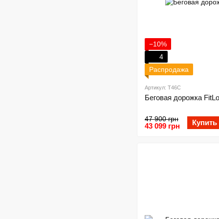
−10%
4
Распродажа
Артикул: T46C
Беговая дорожка FitL
47 900 грн
Купить
43 099 грн