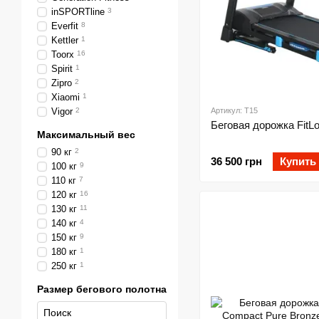
inSPORTline
3
Everfit
8
Kettler
1
Toorx
16
Spirit
1
Zipro
2
Xiaomi
1
Vigor
2
Артикул: T15
Беговая дорожка FitLo
Максимальный вес
90 кг
2
36 500 грн
Купить
100 кг
9
110 кг
7
120 кг
16
130 кг
11
140 кг
4
150 кг
9
180 кг
1
250 кг
1
Размер бегового полотна