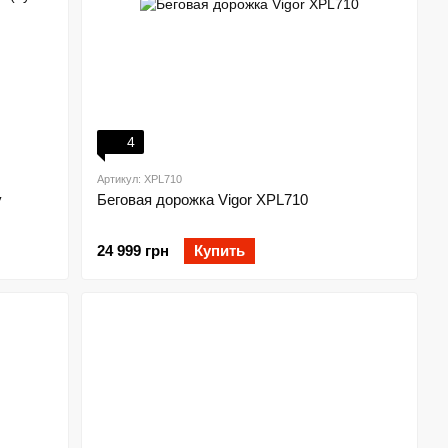
4
Артикул: XPL710
y
Беговая дорожка Vigor XPL710
24 999 грн
Купить