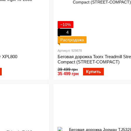
−10%
4
Распродажа
Артикул: 929878
r XPL800
Беговая дорожка Toorx Treadmill Stre
Compact (STREET-COMPACT)
39 499 грн
Купить
35 499 грн