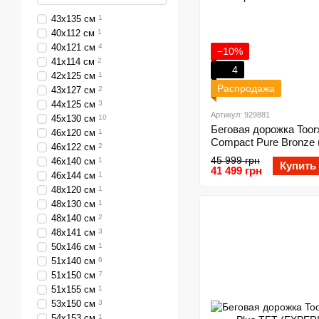
43х135 см
1
40х112 см
1
40х121 см
4
−10%
41х114 см
2
4
42х125 см
1
Распродажа
43х127 см
2
44х125 см
3
Артикул: 929881
45х130 см
10
Беговая дорожка Toorx
46х120 см
1
Compact Pure Bronze
46х122 см
2
45 999 грн
46х140 см
1
Купить
41 499 грн
46х144 см
1
48х120 см
1
48х130 см
1
48х140 см
2
48х141 см
3
50х146 см
1
51х140 см
6
51х150 см
7
51х155 см
1
53х150 см
3
54х153 см
1