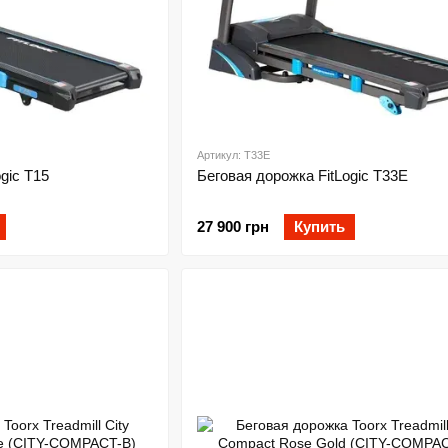
Артикул: T33E
gic T15
Беговая дорожка FitLogic T33E
27 900 грн
Купить