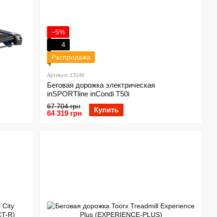
−5%
4
Распродажа
Артикул: 13146
Беговая дорожка электрическая
inSPORTline inCondi T50i
67 704 грн
Купить
64 319 грн