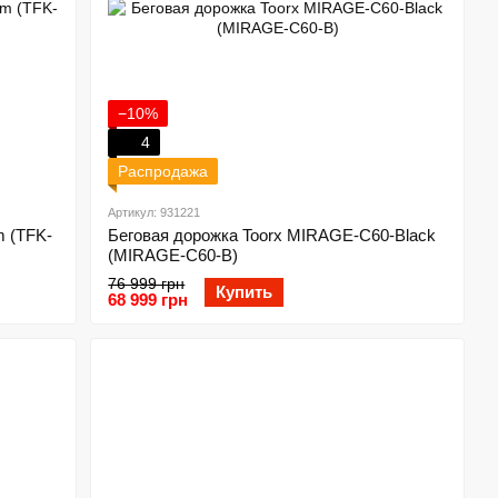
−10%
4
Распродажа
Артикул: 931221
m (TFK-
Беговая дорожка Toorx MIRAGE-C60-Black
(MIRAGE-C60-B)
76 999 грн
Купить
68 999 грн