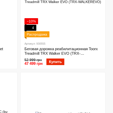
−10%
4
Распродажа
Артикул: 930555
et
Беговая дорожка реабилитационная Toorx
Treadmill TRX Walker EVO (TRX-
WALKEREVO)
52 999 грн
Купить
47 499 грн