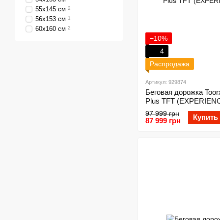
55х145 см
2
56х153 см
1
60х160 см
2
−10%
4
Распродажа
Артикул: 929874
Беговая дорожка Toorx
Plus TFT (EXPERIEN
97 999 грн
Купить
87 999 грн