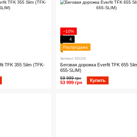
−10%
4
Распродажа
Артикул: 931218
it TFK 355 Slim (TFK-
Беговая дорожка Everfit TFK 655 Sli
655-SLIM)
59 999 грн
Купить
53 999 грн