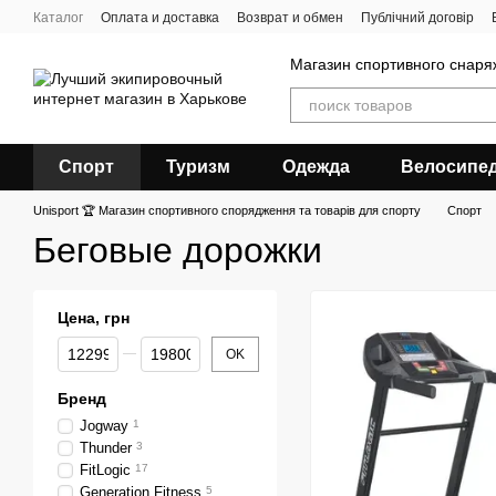
Перейти к основному контенту
Каталог
Оплата и доставка
Возврат и обмен
Публічний договір
Магазин спортивного снар
Спорт
Туризм
Одежда
Велосипе
Unisport 🏆 Магазин спортивного спорядження та товарів для спорту
Спорт
Беговые дорожки
Цена, грн
От Цена, грн
До Цена, грн
OK
Бренд
Jogway
1
Thunder
3
FitLogic
17
Generation Fitness
5