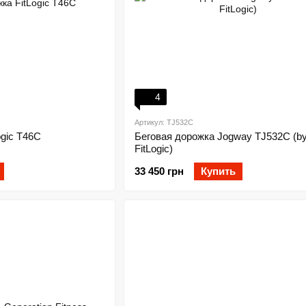
4
Артикул: TJ532C
ogic T46C
Беговая дорожка Jogway TJ532C (b
FitLogic)
33 450 грн
Купить