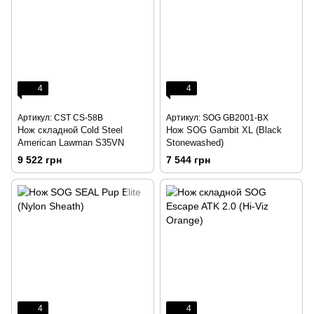
4
4
Артикул: CST CS-58B
Артикул: SOG GB2001-BX
Нож складной Cold Steel
Нож SOG Gambit XL (Black
American Lawman S35VN
Stonewashed)
9 522 грн
7 544 грн
4
4