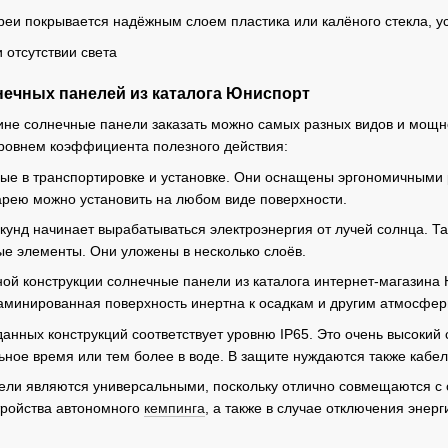
реи покрывается надёжным слоем пластика или калёного стекла, у
нечных панелей из каталога Юниспорт
ине солнечные панели заказать можно самых разных видов и мощн
уровнем коэффициента полезного действия:
ные в транспортировке и установке. Они оснащены эргономичными
арею можно установить на любом виде поверхности.
секунд начинает вырабатываться электроэнергия от лучей солнца.
е элементы. Они уложены в несколько слоёв.
ой конструкции солнечные панели из каталога интернет-магазина
аминированная поверхность инертна к осадкам и другим атмосфе
нных конструкций соответствует уровню IP65. Это очень высокий 
ное время или тем более в воде. В защите нуждаются также кабел
ели являются универсальными, поскольку отлично совмещаются с 
тройства автономного
кемпинга
, а также в случае отключения энер