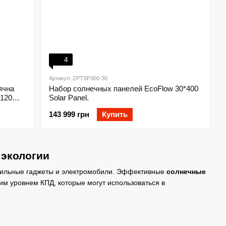
4
Артикул: ZPTSP300-30
ячна
Набор солнечных панелей EcoFlow 30*400
 120
Solar Panel.
143 999 грн
Купить
 экологии
обильные гаджеты и электромобили. Эффективные
солнечные
ким уровнем КПД, которые могут использоваться в