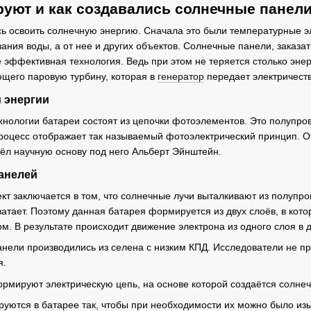
уют и как создавались солнечные панел
ь освоить солнечную энергию. Сначала это были температурные эл
ния воды, а от нее и других объектов. Солнечные панели, заказа
е эффективная технология. Ведь при этом не теряется столько энер
щего паровую турбину, которая в
генератор
передает электричеств
 энергии
нологии батареи состоят из цепочки фотоэлементов. Это полупро
процесс отображает так называемый фотоэлектрический принцип. О
ёл научную основу под него Альберт Эйнштейн.
анелей
т заключается в том, что солнечные лучи выталкивают из полупро
ватает. Поэтому данная батарея формируется из двух слоёв, в кот
м. В результате происходит движение электрона из одного слоя в д
ели производились из селена с низким КПД. Исследователи не пре
я.
рмируют электрическую цепь, на основе которой создаётся солнеч
уются в батарее так, чтобы при необходимости их можно было из