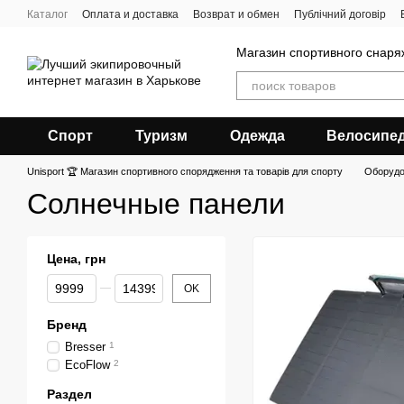
Перейти к основному контенту
Каталог
Оплата и доставка
Возврат и обмен
Публічний договір
Магазин спортивного снар
Спорт
Туризм
Одежда
Велосипе
Unisport 🏆 Магазин спортивного спорядження та товарів для спорту
Оборудо
Солнечные панели
Цена, грн
От Цена, грн
До Цена, грн
OK
Бренд
Bresser
1
EcoFlow
2
Раздел