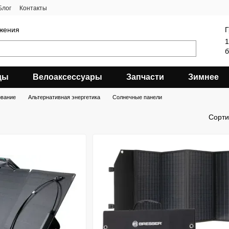
Блог
Контакты
яжения
Г
1
б
ды
Велоаксессуары
Запчасти
Зимнее
вание
Альтернативная энергетика
Солнечные панели
Сорти