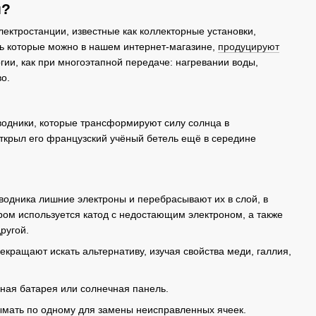
и?
ектростанции, известные как коллекторные установки,
ть которые можно в нашем интернет-магазине,
продуцируют
гии, как при многоэтапной передаче: нагревании воды,
о.
водники, которые трансформируют силу солнца в
ткрыл его французский учёный бетель ещё в середине
водника лишние электроны и перебрасывают их в слой, в
ором используется катод с недостающим электроном, а также
ругой.
кращают искать альтернативу, изучая свойства меди, галлия,
ная батарея или солнечная панель.
ымать по одному для замены неисправленных ячеек.