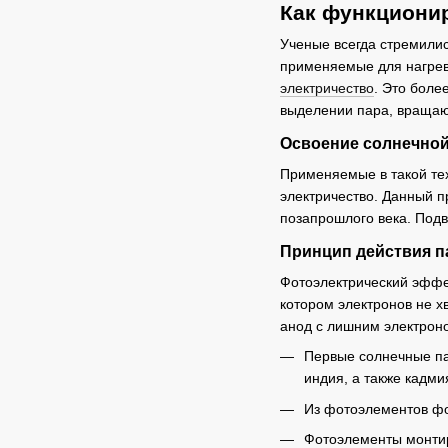
Как функционир
Ученые всегда стремилис
применяемые для нагрева
электричество
. Это боле
выделении пара, вращаю
Освоение солнечной
Применяемые в такой тех
электричество. Данный 
позапрошлого века. Подв
Принцип действия п
Фотоэлектрический эффек
котором электронов не х
анод с лишним электроно
Первые солнечные пан
индия, а также кадми
Из фотоэлементов фо
Фотоэлементы монтир