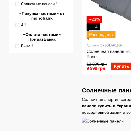
Солнечные панели
3
«Покупка частями» от
monobank
−23%
4
3
4
«Оплата частями»
Распродажа
ПриватБанка
Артикул: EFSOLAR110N
Выкл
3
Солнечная панель Ec
Panel
12 999 грн
Купить
9 999 грн
Солнечные пане
Солнечная энергия сего
панели купить в Украи
повседневной жизни и во