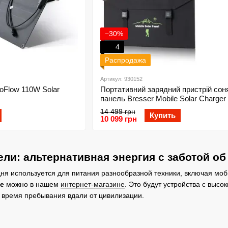
−30%
4
Распродажа
Артикул: 930152
oFlow 110W Solar
Портативний зарядний пристрій сон
панель Bresser Mobile Solar Charger
Watt USB DC (3810070)
14 499 грн
Купить
10 099 грн
ли: альтернативная энергия с заботой об
дня используется для питания разнообразной техники, включая м
не
можно в нашем
интернет-магазине
. Это будут устройства с высо
 время пребывания вдали от цивилизации.