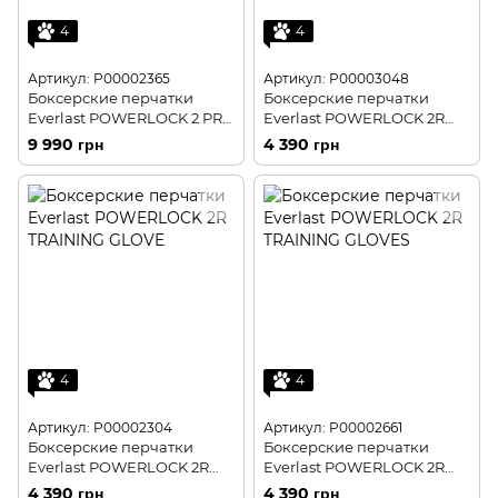
4
4
Артикул: P00002365
Артикул: P00003048
Боксерские перчатки
Боксерские перчатки
Everlast POWERLOCK 2 PRO
Everlast POWERLOCK 2R
TRAINING LACED GLOVE
TRAINING GLOVE
9 990 грн
4 390 грн
4
4
Артикул: P00002304
Артикул: P00002661
Боксерские перчатки
Боксерские перчатки
Everlast POWERLOCK 2R
Everlast POWERLOCK 2R
TRAINING GLOVES
TRAINING GLOVE
4 390 грн
4 390 грн