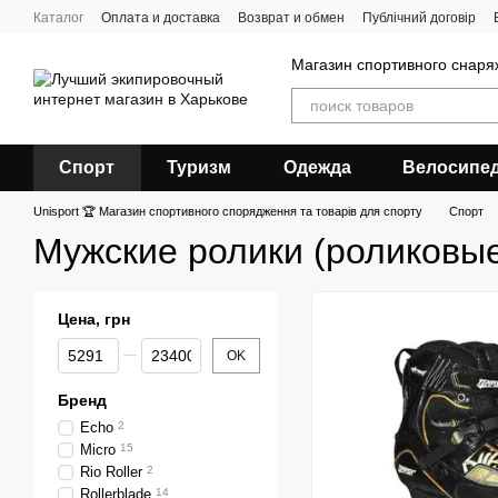
Перейти к основному контенту
Каталог
Оплата и доставка
Возврат и обмен
Публічний договір
Магазин спортивного снар
Спорт
Туризм
Одежда
Велосипе
Unisport 🏆 Магазин спортивного спорядження та товарів для спорту
Спорт
Мужские ролики (роликовые
Цена, грн
От Цена, грн
До Цена, грн
OK
Бренд
Echo
2
Micro
15
Rio Roller
2
Rollerblade
14