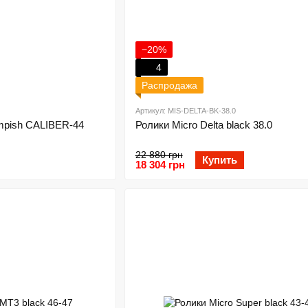
−20%
4
Распродажа
Артикул: MIS-DELTA-BK-38.0
mpish CALIBER-44
Ролики Micro Delta black 38.0
22 880 грн
Купить
18 304 грн