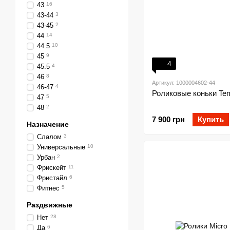
43
16
43-44
3
43-45
2
44
14
44.5
10
45
9
4
45.5
4
46
8
Артикул: 1000004602-44
46-47
4
Роликовые коньки Te
47
5
48
2
7 900 грн
Купить
Назначение
Слалом
3
Универсальные
10
Урбан
2
Фрискейт
11
Фристайл
6
Фитнес
5
Раздвижные
Нет
28
Да
6