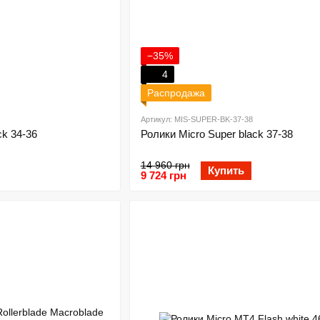
−35%
4
Распродажа
Артикул: MIS-SUPER-BK-37-38
ck 34-36
Ролики Micro Super black 37-38
14 960 грн
Купить
9 724 грн