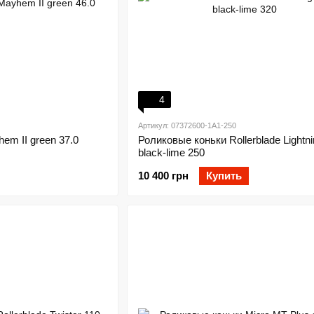
4
Артикул: 07372600-1A1-250
hem II green 37.0
Роликовые коньки Rollerblade Lightni
black-lime 250
10 400 грн
Купить