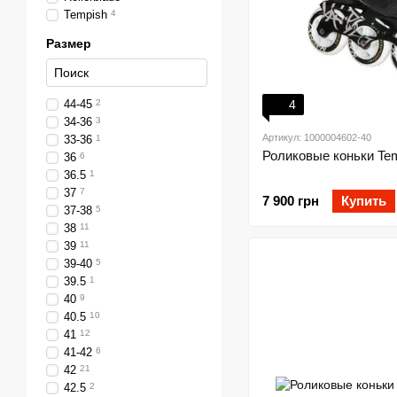
Tempish
4
Размер
44-45
2
4
34-36
3
Артикул: 1000004602-40
33-36
1
Роликовые коньки Te
36
6
36.5
1
37
7
7 900 грн
Купить
37-38
5
38
11
39
11
39-40
5
39.5
1
40
9
40.5
10
41
12
41-42
6
42
21
42.5
2