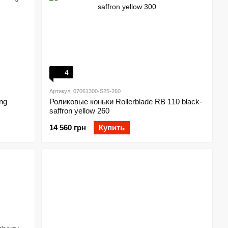
4
Артикул: 07061300-S25-260
ng
Роликовые коньки Rollerblade RB 110 black-
saffron yellow 260
14 560 грн
Купить