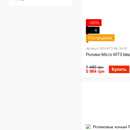
−20%
4
Распродажа
Артикул: MIS-MT3-BK-34-36
Ролики Micro MT3 bla
7 480 грн
Купить
5 984 грн