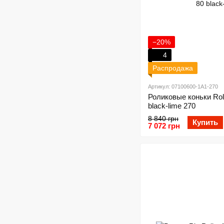
−20%
4
Распродажа
Артикул: 07100600-1A1-270
Роликовые коньки Roll
black-lime 270
8 840 грн
Купить
7 072 грн