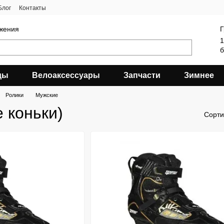
Блог
Контакты
яжения
Г
1
б
ды
Велоаксессуары
Запчасти
Зимнее
Ролики
Мужские
 коньки)
Сорти