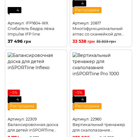
4
4
Распродажа
Артикул: IFP1604-WX
Артикул: 20817
Сгибатель бедра лёжа
Многофункциональный
Impulse IFP line
атлас со скамейкой для
тренировок inSPORTline
37 496 грн
33 538 грн
35 303 грн
Power Rack PW60
−5%
−5%
4
4
Распродажа
Распродажа
Артикул: 22309
Артикул: 22960
Балансировочная доска
Вертикальный тренажер
для детей inSPORTline
для скалолазания
Inflexo
inSPORTline Pro 1000