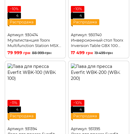
−10%
−10%
4
4
Распродажа
Распродажа
Артикул: 930474
Артикул: 930740
Мультистанция Toorx
Инверсионный стол Toorx
Multifunction Station MSX
Inversion Table GBX 100
300 (MSX-300)
(GBX-100)
79 999 грн
17 499 грн
88 999 грн
19 499 грн
−11%
−10%
4
4
Распродажа
Распродажа
Артикул: 931394
Артикул: 931395