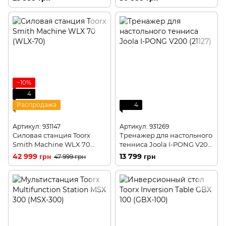
−10%
4
Распродажа
4
Артикул: 931147
Артикул: 931269
Силовая станция Toorx
Тренажер для настольного
Smith Machine WLX 70
тенниса Joola I-PONG V200
(WLX-70)
(21127)
42 999 грн
13 799 грн
47 999 грн