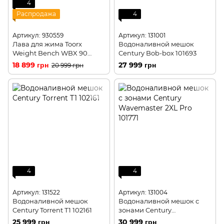
4
Распродажа
4
Артикул: 930559
Артикул: 131001
Лава для жима Toorx
Водоналивной мешок
Weight Bench WBX 90
Century Bob-box 101693
(WBX-90)
18 899 грн
27 999 грн
20 999 грн
4
4
Артикул: 131522
Артикул: 131004
Водоналивной мешок
Водоналивной мешок с
Century Torrent T1 102161
зонами Century
Wavemaster 2XL Pro 101771
25 999 грн
30 999 грн