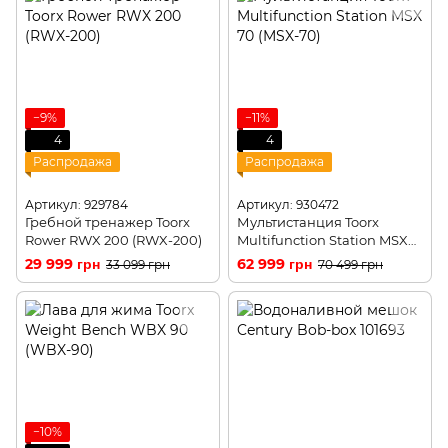
−9%
−11%
4
4
Распродажа
Распродажа
Артикул: 929784
Артикул: 930472
Гребной тренажер Toorx
Мультистанция Toorx
Rower RWX 200 (RWX-200)
Multifunction Station MSX
70 (MSX-70)
29 999 грн
62 999 грн
33 099 грн
70 499 грн
−10%