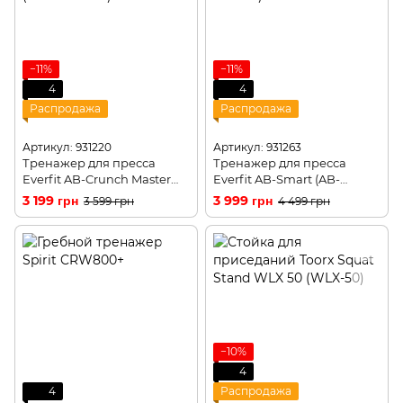
−11%
−11%
4
4
Распродажа
Распродажа
Артикул: 931220
Артикул: 931263
Тренажер для пресса
Тренажер для пресса
Everfit AB-Crunch Master
Everfit AB-Smart (AB-
(AB-CRUNCH)
SMART)
3 199 грн
3 999 грн
3 599 грн
4 499 грн
−10%
4
4
Распродажа