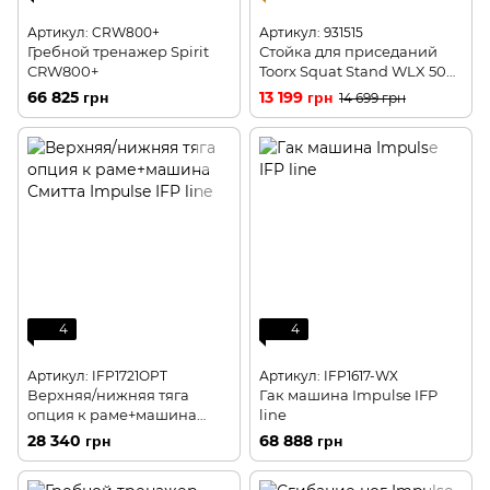
Артикул: CRW800+
Артикул: 931515
Гребной тренажер Spirit
Стойка для приседаний
CRW800+
Toorx Squat Stand WLX 50
(WLX-50)
66 825 грн
13 199 грн
14 699 грн
4
4
Артикул: IFP1721OPT
Артикул: IFP1617-WX
Верхняя/нижняя тяга
Гак машина Impulse IFP
опция к раме+машина
line
Смитта Impulse IFP line
28 340 грн
68 888 грн