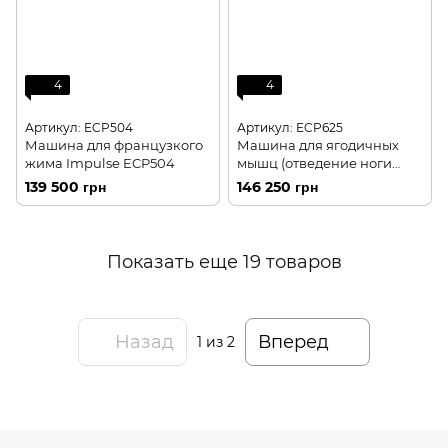
4
4
Артикул: ECP504
Артикул: ECP625
Машина для французкого
Машина для ягодичных
жима Impulse ECP504
мышц (отведение ноги
назад) Impulse ECP625
139 500 грн
146 250 грн
Показать еще 19 товаров
Назад
Вперед
1
из 2