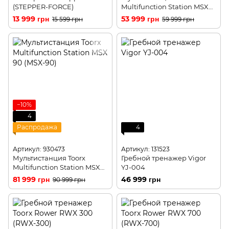
(STEPPER-FORCE)
Multifunction Station MSX
60 (MSX-60)
13 999 грн
53 999 грн
15 599 грн
59 999 грн
−10%
4
Распродажа
4
Артикул: 930473
Артикул: 131523
Мультистанция Toorx
Гребной тренажер Vigor
Multifunction Station MSX
YJ-004
90 (MSX-90)
81 999 грн
46 999 грн
90 999 грн