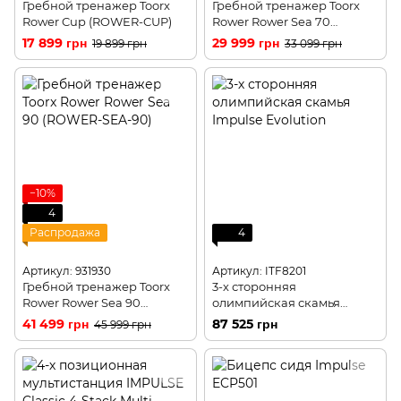
Гребной тренажер Toorx
Гребной тренажер Toorx
Rower Cup (ROWER-CUP)
Rower Rower Sea 70
(ROWER-SEA-70)
17 899 грн
29 999 грн
19 899 грн
33 099 грн
−10%
4
Распродажа
4
Артикул: 931930
Артикул: ITF8201
Гребной тренажер Toorx
3-х сторонняя
Rower Rower Sea 90
олимпийская скамья
(ROWER-SEA-90)
Impulse Evolution
41 499 грн
87 525 грн
45 999 грн