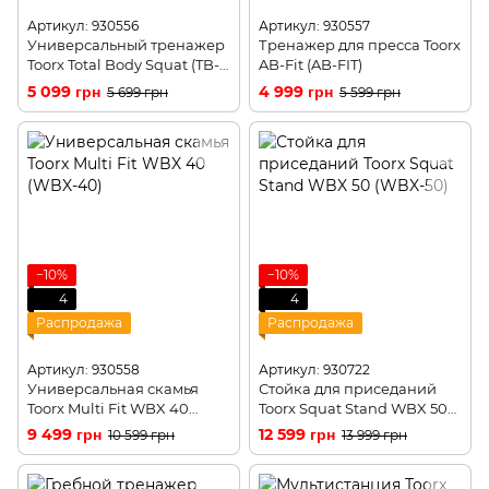
Артикул: 930556
Артикул: 930557
Универсальный тренажер
Тренажер для пресса Toorx
Toorx Total Body Squat (TB-
AB-Fit (AB-FIT)
SQUAT)
5 099 грн
4 999 грн
5 699 грн
5 599 грн
−10%
−10%
4
4
Распродажа
Распродажа
Артикул: 930558
Артикул: 930722
Универсальная скамья
Стойка для приседаний
Toorx Multi Fit WBX 40
Toorx Squat Stand WBX 50
(WBX-40)
(WBX-50)
9 499 грн
12 599 грн
10 599 грн
13 999 грн