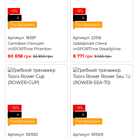
−5%
−8%
4
4
Распродажа
Распродажа
Артикул: 18397
Артикул: 22516
Силовая станция
Шведская стена
inSPORTline Phanton
inSPORTline Steadyline
200x90 cm
60 658 грн
8 771 грн
63 850 грн
9 533 грн
−10%
−9%
4
4
Распродажа
Распродажа
Артикул: 931933
Артикул: 931929