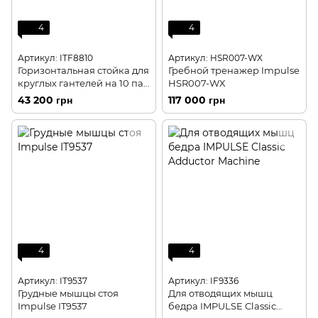
4
4
Артикул: ITF8810
Артикул: HSR007-WX
Горизонтальная стойка для
Гребной тренажер Impulse
круглых гантелей на 10 пар
HSR007-WX
Impulse Evolution
43 200 грн
117 000 грн
4
4
Артикул: IT9537
Артикул: IF9336
Грудные мышцы стоя
Для отводящих мышц
Impulse IT9537
бедра IMPULSE Classic