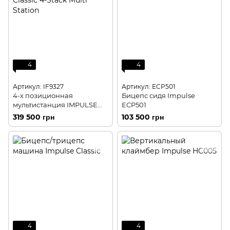
4
4
Артикул: IF9327
Артикул: ECP501
4-х позиционная
Бицепс сидя Impulse
мультистанция IMPULSE
ECP501
Classic 4-Stack Multi Station
319 500 грн
103 500 грн
4
4