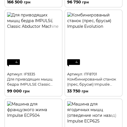
Adductor Machine
166 500 грн
96 750 грн
4
4
Артикул: IF9335
Артикул: ITF8701
Для приводящих мышц
Комбинированый станок
бедра IMPULSE Classic
(прес, брусья) Impusle
Abductor Machine
Evolution
99 000 грн
33 750 грн