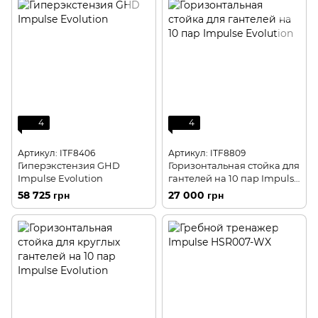
4
4
Артикул: ITF8406
Артикул: ITF8809
Гиперэкстензия GHD
Горизонтальная стойка для
Impulse Evolution
гантелей на 10 пар Impulse
Evolution
58 725 грн
27 000 грн