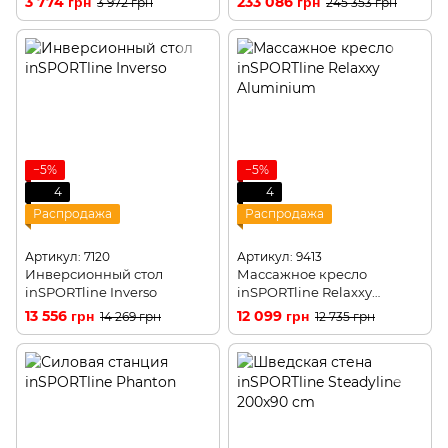
3 774 грн
233 086 грн
3 972 грн
245 353 грн
−5%
−5%
4
4
Распродажа
Распродажа
Артикул: 7120
Артикул: 9413
Инверсионный стол
Массажное кресло
inSPORTline Inverso
inSPORTline Relaxxy
Aluminium
13 556 грн
12 099 грн
14 269 грн
12 735 грн