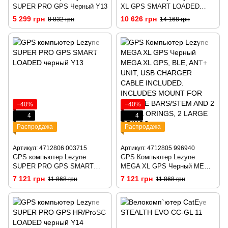
SUPER PRO GPS Черный Y13
XL GPS SMART LOADED
Черный Y13
5 299 грн
10 626 грн
8 832 грн
14 168 грн
−40%
−40%
4
4
Распродажа
Распродажа
Артикул: 4712806 003715
Артикул: 4712805 996940
GPS компьютер Lezyne
GPS Компьютер Lezyne
SUPER PRO GPS SMART
MEGA XL GPS Черный MEGA
LOADED черный Y13
XL GPS, BLE, ANT+ UNIT,
7 121 грн
7 121 грн
11 868 грн
11 868 грн
USB CHARGER CABLE
INCLUDED. INCLUDES
MOUNT FOR HANDLE
BARS/STEM AND 2 SMALL
ORINGS, 2 LARGE ORINGS