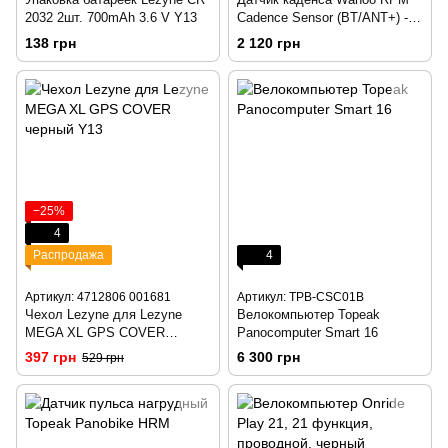
2032 2шт. 700mAh 3.6 V Y13
Cadence Sensor (BT/ANT+) -
WFPODCAD2
138 грн
2 120 грн
−25%
4
Распродажа
4
Артикул: 4712806 001681
Артикул: TPB-CSC01B
Чехол Lezyne для Lezyne
Велокомпьютер Topeak
MEGA XL GPS COVER
Panocomputer Smart 16
черный Y13
397 грн
6 300 грн
529 грн