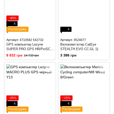
−40%
4
Распродажа
4
Артикул: 4710582 542732
Артикул: 3524077
GPS компьютер Lezyne
Велокомп`ютер CatEye
SUPER PRO GPS HR/ProSC
STEALTH EVO CC-GL 11
LOADED черный Y14
8 832 грн
3 386 грн
14 720 грн
−25%
−15%
4
4
Распродажа
Распродажа