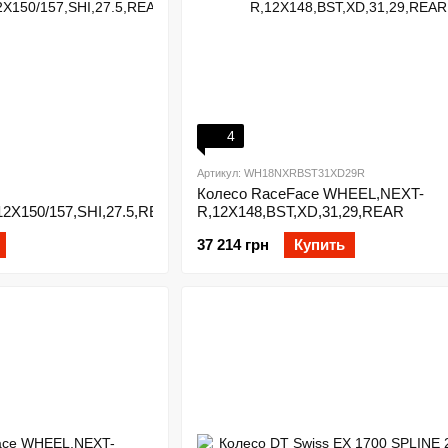
4
Артикул: WH18NXRBST31XD29R
Колесо RaceFace WHEEL,NEXT-
2X150/157,SHI,27.5,REAR
R,12X148,BST,XD,31,29,REAR
37 214 грн
Купить