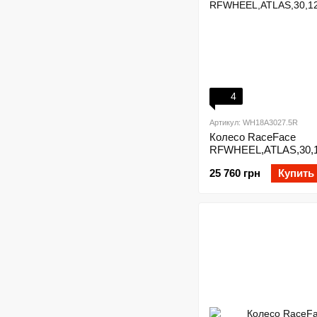
4
Артикул: WH18A3027.5R
Колесо RaceFace
RFWHEEL,ATLAS,30,1
25 760 грн
Купить