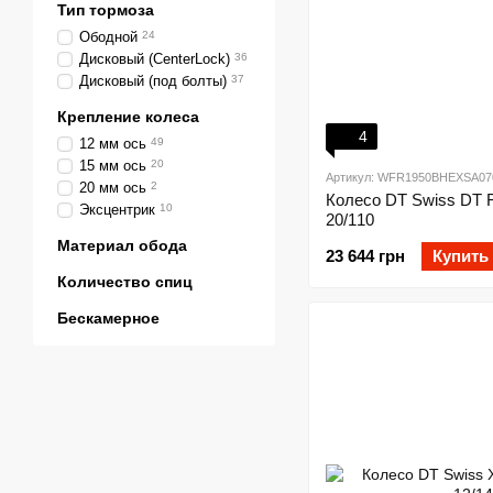
Тип тормоза
Ободной
24
Дисковый (CenterLock)
36
Дисковый (под болты)
37
Крепление колеса
4
12 мм ось
49
15 мм ось
20
Артикул: WFR1950BHEXSA07
20 мм ось
2
Колесо DT Swiss DT F
Эксцентрик
10
20/110
Материал обода
23 644 грн
Купить
Количество спиц
Бескамерное