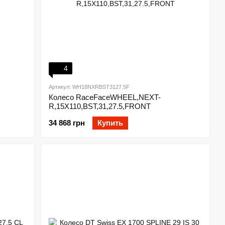
4
Артикул: WH18NXRBST3127.5F
Колесо RaceFaceWHEEL,NEXT-
R,15X110,BST,31,27.5,FRONT
34 868 грн
Купить