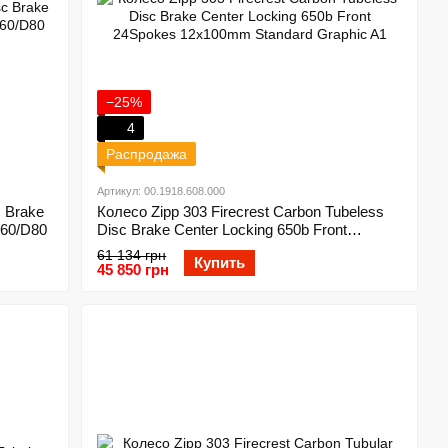
−25%
4
Распродажа
Артикул: 00.1918.608.000
 Brake
Колесо Zipp 303 Firecrest Carbon Tubeless
D60/D80
Disc Brake Center Locking 650b Front
24Spokes 12x100mm Standard Graphic A1
61 134 грн
Купить
45 850 грн