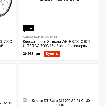
4
Артикул: EWHRS700C30FRL
CL 700C
Колеса шоссе Shimano WH-RS700-C30-TL
ый
ULTERGA 700С 16 / 21отв, бескамерные,
переднее + заднее, черный
30 983 грн
Купить