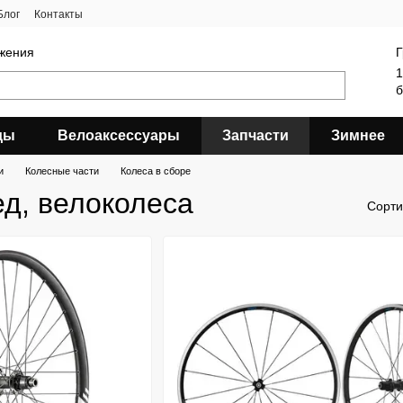
Блог
Контакты
яжения
Г
1
б
ды
Велоаксессуары
Запчасти
Зимнее
и
Колесные части
Колеса в сборе
ед, велоколеса
Сорти