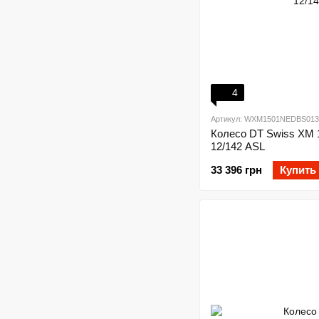
4
Артикул: WXM1501NEDBS013
Колесо DT Swiss XM 
12/142 ASL
33 396 грн
Купить