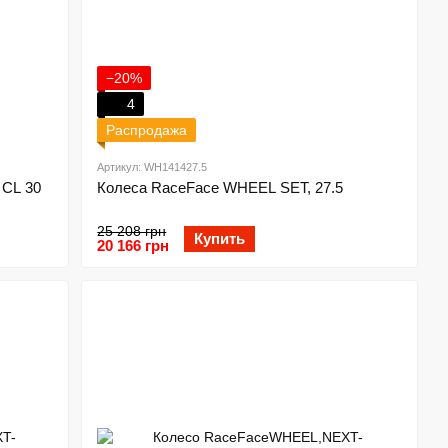
−20%
4
Распродажа
Артикул: WH141427.5
 CL 30
Колеса RaceFace WHEEL SET, 27.5
25 208 грн
Купить
20 166 грн