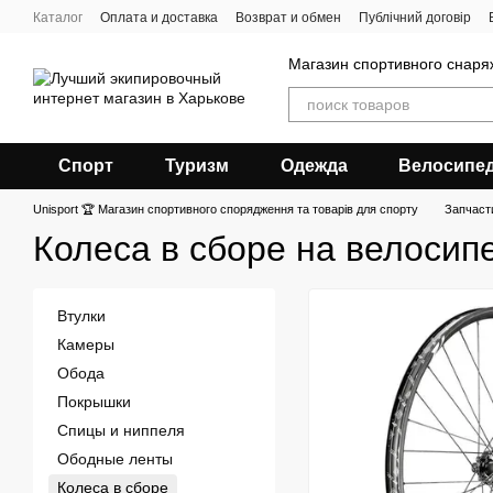
Перейти к основному контенту
Каталог
Оплата и доставка
Возврат и обмен
Публічний договір
Магазин спортивного снар
Спорт
Туризм
Одежда
Велосипе
Unisport 🏆 Магазин спортивного спорядження та товарів для спорту
Запчаст
Колеса в сборе на велосип
Втулки
Камеры
Обода
Покрышки
Спицы и ниппеля
Ободные ленты
Колеса в сборе