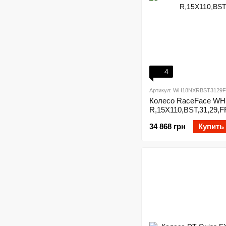
4
Артикул: WH18NXRBST3129F
Колесо RaceFace WH
R,15X110,BST,31,29,
34 868 грн
Купить