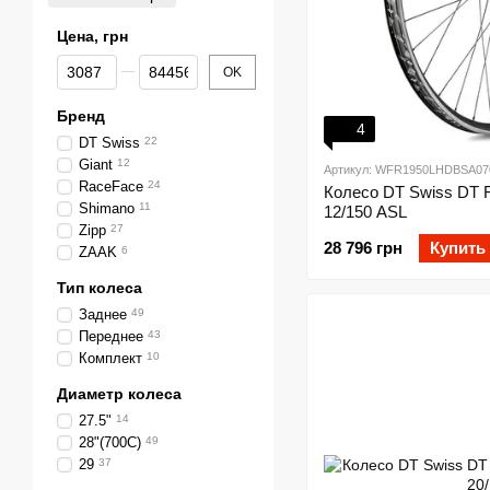
Цена, грн
От Цена, грн
До Цена, грн
OK
Бренд
4
DT Swiss
22
Giant
12
Артикул: WFR1950LHDBSA07
RaceFace
24
Колесо DT Swiss DT F
Shimano
11
12/150 ASL
Zipp
27
28 796 грн
Купить
ZAAK
6
Тип колеса
Заднее
49
Переднее
43
Комплект
10
Диаметр колеса
27.5"
14
28"(700C)
49
29
37